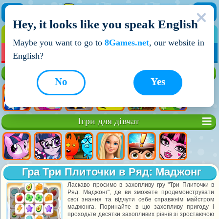
Hey, it looks like you speak English
ІГРИ
ІГРИ ДЛЯ ХЛОПЧИКІВ
Maybe you want to go to
8Games.net
, our website in
МОЇ ІГРИ
НОВІ ІГРИ
ІГРИ НА ДВОХ
English?
Кращі ігри
No
Yes
Ігри для дівчат
Гра Три Плиточки в Ряд: Маджонг
Ласкаво просимо в захопливу гру "Три Плиточки в
Ряд: Маджонг", де ви зможете продемонструвати
свої знання та відчути себе справжнім майстром
маджонга. Поринайте в цю захопливу пригоду і
проходьте десятки захопливих рівнів зі зростаючою