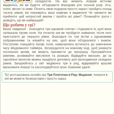
складністю. На вас чекають яскраві кісточки
маджонга, які ви будете об'єднувати впродовж усіх сезонів року: літа,
осені, весни та зими. Почніть свою подорож просто зараз і пройдіть понад
тисячу рівнів, які перевірять ваші навички в маджонгу! Чи зможете ви
прийняти цей непростий виклик і пройти всі рівні? Починайте грати і
доведіть, що ви найкращий!
Що робити у грі?
Ваше завдання - знаходити три однакові плитки і з'єднувати їх, щоб вони
залишали ігрове поле. На початку гри ви пройдете навчання, після чого
приступите до першого рівня. Знаходьте по три кістки з однаковими
зображеннями та клікайте на них, щоб вони об'єдналися і зникли.
Поступово очищайте ігрове поле, намагаючись встигнути до закінчення
часу вбудованого таймера. Зосередьтеся на кожному ході, щоб уникнути
поспішних кроків, які можуть призвести до програшу. Просувайтеся
рівнями, розвивайте мислення та реакцію. Відвідуйте магазин, де за
зароблені монетки можна придбати допомогу для проходження складних
рівнів. Занурюйтесь у світ маджонга три в ряд, відкривайте красиві
мальовничі локації та насолоджуйтеся грою. Бажаємо удачі!
Тут розташована онлайн гра
Три Плиточки в Ряд: Маджонг
, пограти в
неї ви можете безкоштовно і просто зараз.