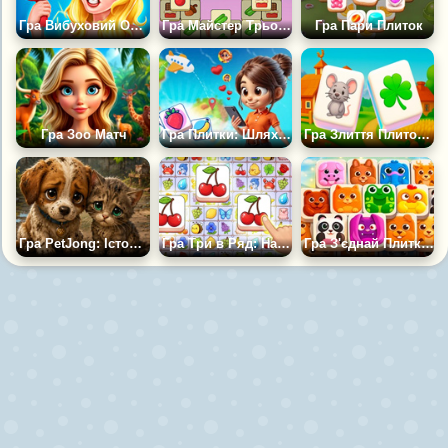
Гра Вибуховий Особняк
Гра Майстер Трьох Плиток
Гра Пари Плиток
Гра Зоо Матч
Гра Плитки: Шлях до Слави
Гра Злиття Плиток: Весела Ферма
Гра PetJong: Історія Розплідника
Гра Три в Ряд: Навколо Світу
Гра З'єднай Плитки з Тваринами