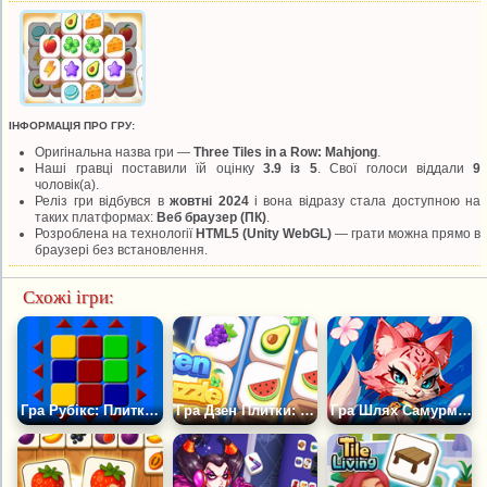
ІНФОРМАЦІЯ ПРО ГРУ:
Оригінальна назва гри —
Three Tiles in a Row: Mahjong
.
Наші гравці поставили їй оцінку
3.9 із 5
. Свої голоси віддали
9
чоловік(а).
Реліз гри відбувся в
жовтні 2024
і вона відразу стала доступною на
таких платформах:
Веб браузер (ПК)
.
Розроблена на технології
HTML5 (Unity WebGL)
— грати можна прямо в
браузері без встановлення.
Схожі ігри:
Гра Рубікс: Плитка Головоломка
Гра Дзен Плитки: Головоломка на Сортування
Гра Шлях Самурмяу