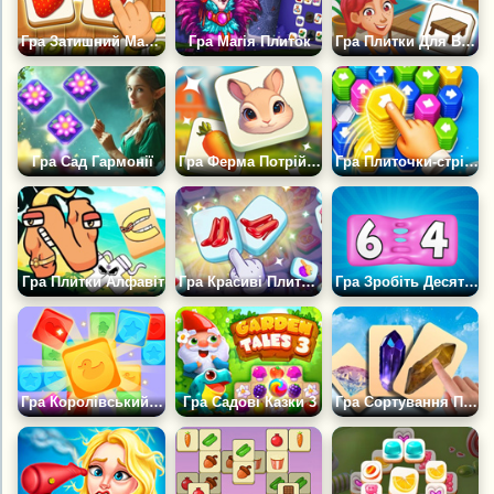
Гра Затишний Матч Плиток
Гра Магія Плиток
Гра Плитки Для Вітальні
Гра Сад Гармонії
Гра Ферма Потрійний Матч
Гра Плиточки-стрілочки
Гра Плитки Алфавіт
Гра Красиві Плиточки
Гра Зробіть Десять Плиток
Гра Королівський Матч: Сімейство Плиток
Гра Садові Казки 3
Гра Сортування Плиток: Кристали