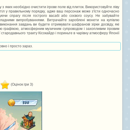
 з яких необхідно очистити ігрове поле від плиток. Використовуйте ліву
 стіл у правильному порядку, адже ваш персонаж може з'їсти одночасно
ючи спрагу після гострого васабі або соєвого соусу. Не забувайте
кладними випробуваннями. Витрачайте зароблені монети на купівлю
 виконання завдань ви будете отримувати шафранові зірки досвіду, які
ою графікою, атмосферним музичним супроводом і захопливим ігровим
ї стародавнього тракту Кісокайдо і пориньте в чарівну атмосферу Японії
овно і просто зараз.
(Оцінок гри 3)