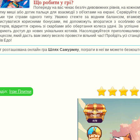
Що робити у грі?
Попереду на вас чекає безліч дивовижних рівнів, на кожному
пку миші або дотик пальця для взаємодії з об'єктами на екрані. Сервіруйте
льки три страви одного типу. Уважно стежте за водним балансом, втамову
ристуватися корисними бонусами, які допоможуть впоратися з особливо с
терів, відкриття скринь зі скарбами або обертання колеса удачі. За успішне
дкриють доступ до нових унікальних котиків. Насолоджуйтеся приголомшлив
цесом, який дасть вам змогу весело провести вільний час! Пройдіть усі станці
ів Едо!
т розташована онлайн гра
Шлях Самурмяу
, пограти в неї ви можете безкошт
зділ:
Ігри Плитки