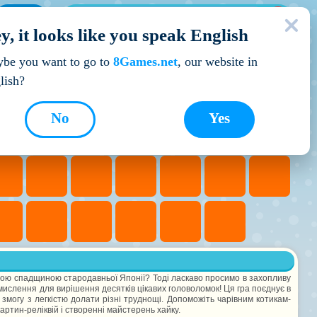
МОЇ ІГРИ
y, it looks like you speak English
Кращі ігри
be you want to go to
8Games.net
, our website in
lish?
No
Yes
ною спадщиною стародавньої Японії? Тоді ласкаво просимо в захопливу
мислення для вирішення десятків цікавих головоломок! Ця гра поєднує в
 змогу з легкістю долати різні труднощі. Допоможіть чарівним котикам-
артин-реліквій і створенні майстерень хайку.