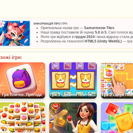
ІНФОРМАЦІЯ ПРО ГРУ:
Оригінальна назва гри —
Samurmeow Tiles
.
Наші гравці поставили їй оцінку
5.0 із 5
. Свої голоси в
Реліз гри відбувся в
грудні 2024
і вона відразу стала
Розроблена на технології
HTML5 (Unity WebGL)
— грат
хожі ігри:
Гра Плитки: Пригода
Гра З'єднання Плиток: Класичний Матч