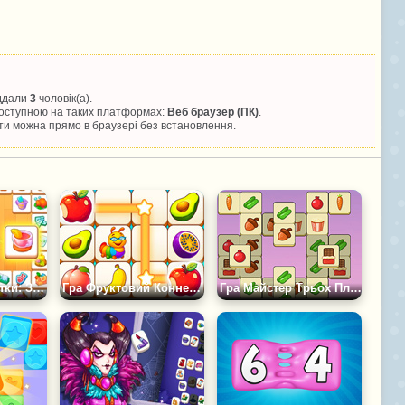
іддали
3
чоловік(а).
 доступною на таких платформах:
Веб браузер (ПК)
.
и можна прямо в браузері без встановлення.
Гра З'єднуй Плитки: Знайди Пару
Гра Фруктовий Коннект 3
Гра Майстер Трьох Плиток