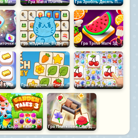
Гра Королівський Матч: Сімейство Плиток
Гра Магія Плиток
Гра Зробіть Десять Плиток
литочки
Гра Моджікон: З'єднуй Емодзі
Гра Тріпл Матч 3Д
и: Куби
Гра Подорож із Плитками
Гра Три в Ряд: Навколо Світу
Гра Садові Казки 3
Гра Плитковий Сад: Дизайн Крихітного Будинку