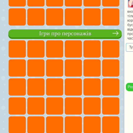
кно
ті
ко
бус
ві
Ігри про персонажів
про
час
Ту
Ро