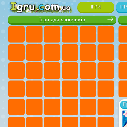
ІГРИ
ІГ
Ігри для хлопчиків
Г