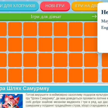
РИ ДЛЯ ХЛОПЧИКІВ
НОВІ ІГРИ
ІГРИ НА ДВОХ
He
Ігри для дівчат
May
Eng
ра Шлях Самурмяу
Готові вирушити в неймовірно захопливу подорож культур
гру "Шлях Самурмяу", де вам доведеться проявити логічне 
собі добре знайомі механіки маджонга і три в ряд, що дає
самураям у поїданні традиційних страв, зборі стародавніх к