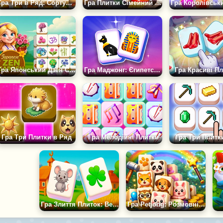
Гра Три в Ряд: Сортування
Гра Плитки Сімейний Матч
Гра Японський Дзен Сад
Гра Маджонг: Єгипетські Плитки
Гра Красиві П
Гра Три Плитки в Ряд
Гра Мелодійні Плитки
Гра Три Плитк
Гра Злиття Плиток: Весела Ферма
Гра Petjong: Розмовні Плитки