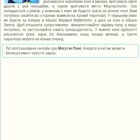
допомагати хоробрим поні в масках, врятувати своїх
друзів з рук лиходійки, а також врятувати місто Мертрополіс. Гра
складається з рівнів, у кожному з яких ви будете грати за різних поні. Вам
потрібно знайти всі сторінки коміксів на ігровій території. У першому рівні
ви граєте за Іскорку в образі Masked Matterhorn, а далі за поні в образі
Заппа. Щоб оглушити супротивника - використовуйте чарівну силу, а якщо
потрібно, то застосовуйте навіть суперздатність. У кожної поні здібності
абсолютно різні, одна б'є блискавкою, інша пускає вихори, а третя
паралізує ворога на кілька секунд.
Тут розташована онлайн гра
Могутні Поні
, пограти в неї ви можете
безкоштовно і просто зараз.