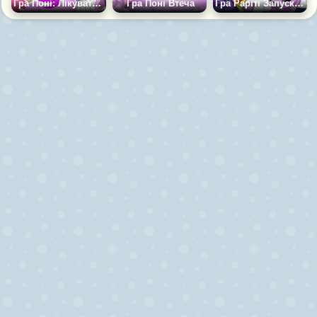
Гра Поні: Лікувати Пінкі Пай
Гра Поні Втеча
Гра Раріті Запускає Спайка