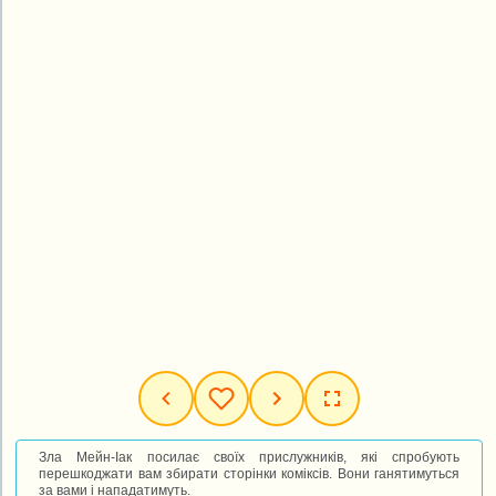
Зла Мейн-Іак посилає своїх прислужників, які спробують
перешкоджати вам збирати сторінки коміксів. Вони ганятимуться
за вами і нападатимуть.