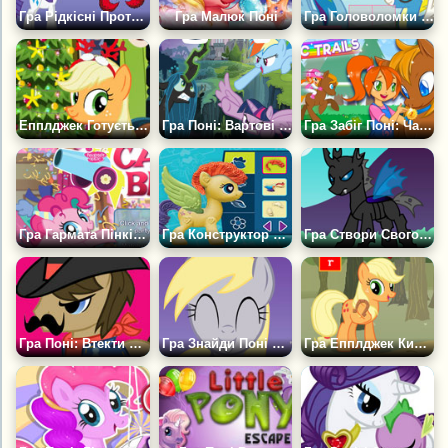
Гра Рідкісні Проти Крабів
Гра Малюк Поні
Гра Головоломки в Понівілі
Епплджек Готується до Нового Року
Гра Поні: Вартові Гармонії
Гра Забіг Поні: Чарівні Змагання
Гра Гармата Пінкі Пай
Гра Конструктор Май Літл Поні ПОП
Гра Створи Свого Перевертня
Гра Поні: Втекти Від Шерифа
Гра Знайди Поні Дерпі 2
Гра Епплджек Кидає Підкови