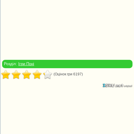
Розділ:
Ігри Поні
(Оцінок гри 6197)