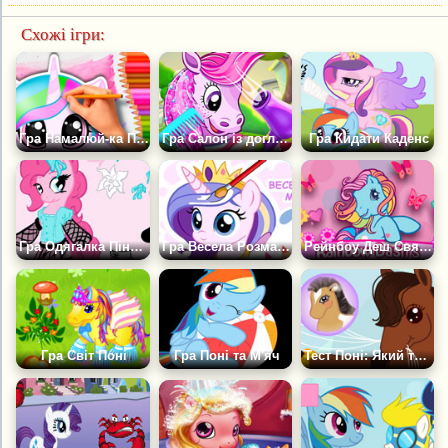
Схожі ігри:
Гра Намалюй-ка Поні: АСМР Розмальовка
Гра Салон із догляду за поні
Гра Кидати Каденс
Гра Одягалка Пінкі Пай
Гра Весела Розмальовка: Милі Поні
Рейнбоу Деш Свято Чаювання
Гра Світ Поні
Гра Поні та М'яч
Тест Поні: Який ти Поні Сьогодні?