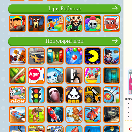
Ігри Роблокс
Популярні ігри
ІНФ
С