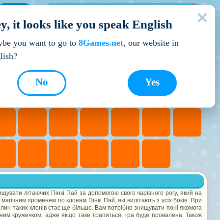
МОЇ ІГРИ
y, it looks like you speak English
Кращі ігри
be you want to go to
8Games.net
, our website in
lish?
No
Yes
нищувати літаючих Пінкі Пай за допомогою свого чарівного рогу, який на
агічним променем по клонам Пінкі Пай, які вилітають з усіх боків. При
илин таких клонів стає ще більше. Вам потрібно знищувати поні якомога
оним кружечком, адже якщо таке трапиться, гра буде провалена. Також