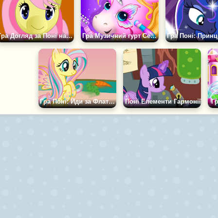
Гра Догляд за Поні на День
Гра Музичний гурт Сестри Поні
Гра Поні: Йди за Флаттершай
Поні Елементи Гармонії
Г