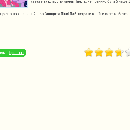
стежте за кількістю клонів Пінкі, їх не повинно бути більше 
т розташована онлайн гра
Знищити Пінкі Пай
, пограти в неї ви можете безко
зділ:
Ігри Поні