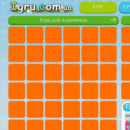
ІГРИ
ІГ
Ігри для хлопчиків
Г