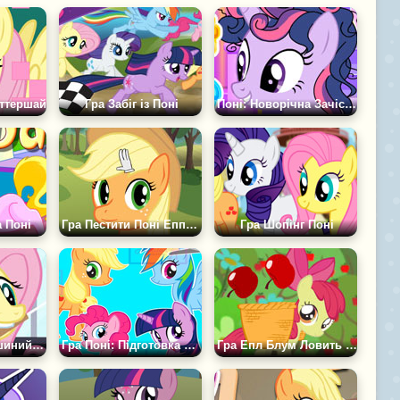
аттершай
Гра Забіг із Поні
Поні: Новорічна Зачіска Іскорки
а Поні
Гра Пестити Поні Епплджек
Гра Шопінг Поні
Гра Поні та Пташиний Хор
Гра Поні: Підготовка до Балу
Гра Епл Блум Ловить Яблука