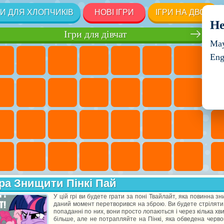
РИ ДЛЯ ХЛОПЧИКІВ
НОВІ ІГРИ
ІГРИ НА ДВОХ
He
Ігри для дівчат
May
Eng
ра Знищити Пінкі Пай
У цій грі ви будете грати за поні Твайлайт, яка повинна з
даний момент перетворився на зброю. Ви будете стріляти м
попаданні по них, вони просто лопаються і через кілька хв
більше, але не потрапляйте на Пінкі, яка обведена черв