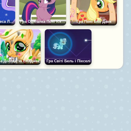
Гра Поні: Принцеса Луна
Гра Одягалка Поні Іскорки
Гра Поні Епл Джек
ра Догляд за Еплджек
Гра Світі Бель і Пікселі