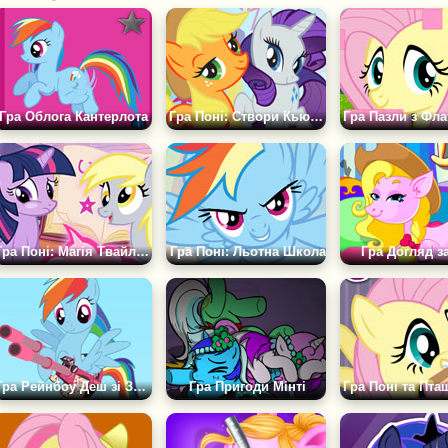
Гра Облога Кантерлота
Гра Поні: Створи Кьютімарку
Гра Пазли з Фл
Гра Поні: Магія Твайлайт Спаркл
Гра Поні: Льотна Школа
Гра Догляд з
Гра Рейнбоу Деш зі Зброєю
Гра Пригоди Мінті