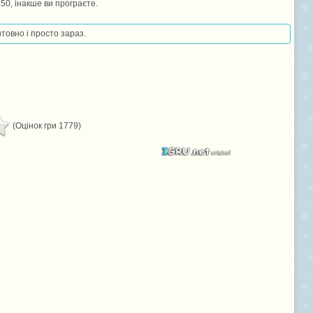
150, інакше ви програєте.
штовно і просто зараз.
(Оцінок гри 1779)