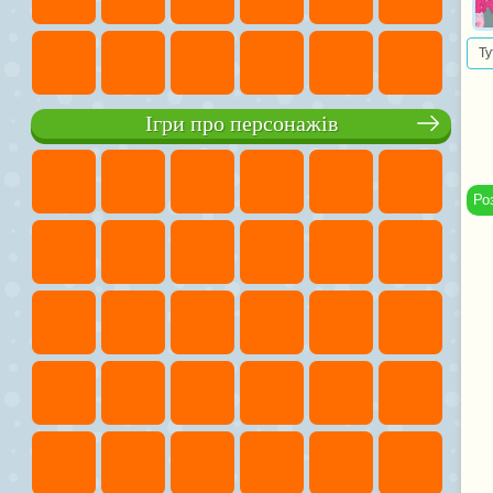
Ту
Ігри про персонажів
Ро