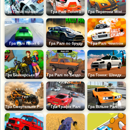
Гра Плейстейшен: Колін МакРей Ралі 2.0
Гра Ралі Поінт 1
Гра Перегони Міні Машин
Гра Ралі Поінт 6
Гра Ралі по бруду
Гра Ралі Чемпіон
Гра Байкерське Ралі
Гра Ралі по Бездоріжжю: Кільцеві Перегони
Гра Гонки: Швидкісне Ралі
Гра Смертельне Ралі
Гра Трафік Ралі
Гра Вільне Ралі: Лос Анджелес