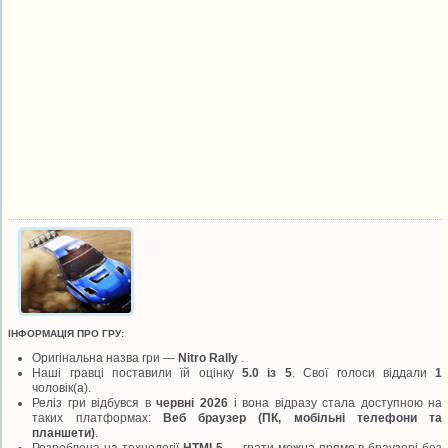
ІНФОРМАЦІЯ ПРО ГРУ:
Оригінальна назва гри —
Nitro Rally
.
Наші гравці поставили їй оцінку
5.0 із 5
. Свої голоси віддали
1
чоловік(а).
Реліз гри відбувся в
червні 2026
і вона відразу стала доступною на
таких платформах:
Веб браузер (ПК, мобільні телефони та
планшети)
.
Розроблена на технології
HTML5
— грати можна прямо в браузері без