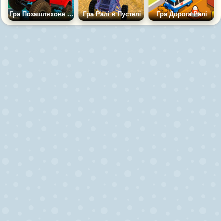
Гра Позашляхове Ралі: Гонки на Крутих Тачках
Гра Ралі в Пустелі
Гра Дорога Ралі