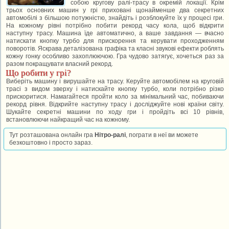
собою кругову ралі-трасу в окремій локації. Крім
трьох основних машин у грі приховані щонайменше два секретних
автомобілі з більшою потужністю, знайдіть і розблокуйте їх у процесі гри.
На кожному рівні потрібно побити рекорд часу кола, щоб відкрити
наступну трасу. Машина їде автоматично, а ваше завдання — вчасно
натискати кнопку турбо для прискорення та керувати проходженням
поворотів. Яскрава деталізована графіка та класні звукові ефекти роблять
кожну гонку особливо захоплюючою. Гра чудово затягує, хочеться раз за
разом покращувати власний рекорд.
Що робити у грі?
Виберіть машину і вирушайте на трасу. Керуйте автомобілем на круговій
трасі з видом зверху і натискайте кнопку турбо, коли потрібно різко
прискоритися. Намагайтеся пройти коло за мінімальний час, побиваючи
рекорд рівня. Відкрийте наступну трасу і досліджуйте нові країни світу.
Шукайте секретні машини по ходу гри і пройдіть всі 10 рівнів,
встановлюючи найкращий час на кожному.
Тут розташована онлайн гра
Нітро-ралі
, пограти в неї ви можете
безкоштовно і просто зараз.