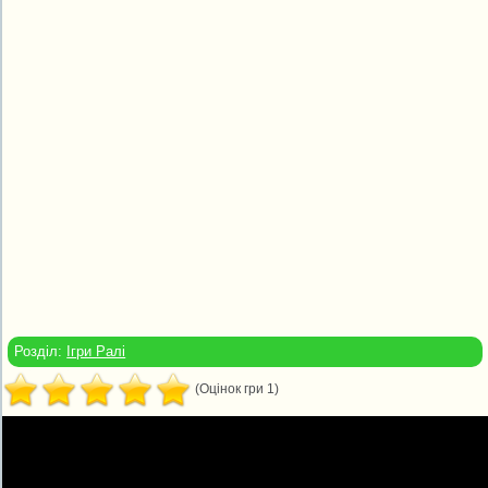
Розділ:
Ігри Ралі
(Оцінок гри 1)