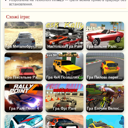
встановлення.
Схожі ігри:
Гра Металобрухт 4: Ралі
Настільна Гра Ралі
Гра Вільне Ралі: Вайсіті
Гра Піксельне Ралі 3D
Гра 4х4 Позашляхове Ралі 3D
Гра Пилові перегони
Гра Ралі Поінт 4
Гра Фрі Ралі
Гра Епічне Велосипедне Ралі