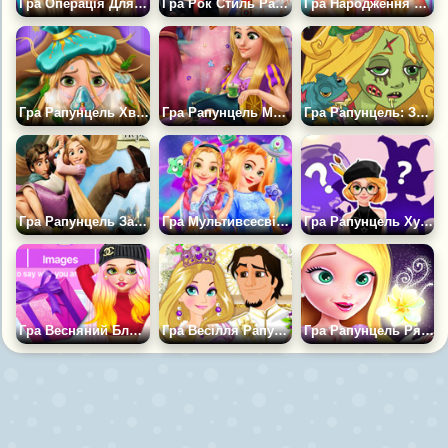
Гра Операція Для Рапунцель
Гра Рок Стиль Рапунцель і Аріель
Гра Народження Малятка Рапунцель
Гра Рапунцель Хвора на Грип
Гра Рапунцель Модна Суперниця
Гра Рапунцель: Зомбі Прокляття
Гра Рапунцель Заплутана Історія
Гра Мультивсесвіт Рапунцель
Гра Рапунцель Художниця
Гра Весняний Блог Рапунцель
Гра Весілля Рапунцель
Гра Рапунцель Рятує Принца