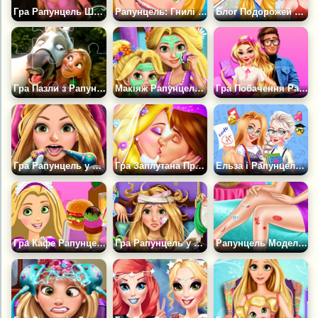
Гра Рапунцель Шукай Речі
Рапунцель: Гнилі Зуби
Блог Подорожей Рапунцель
Гра Пазли з Рапунцель
Макіяж Рапунцель та її Дочки
Гра Побачення Рапунцель
Гра Рапунцель у Стоматолога
Гра Заплутана Пригода Рапунцель
Ельза і Рапунцель Знову в Школі
Гра Кафе Рапунцель
Гра Рапунцель у Лікарні
Рапунцель Модель: Проблеми з ногами