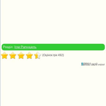
Розділ:
Ігри Рапунцель
(Оцінок гри 492)