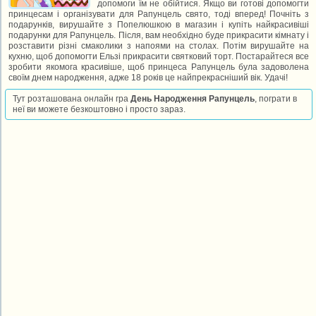
допомоги їм не обійтися. Якщо ви готові допомогти
принцесам і організувати для Рапунцель свято, тоді вперед! Почніть з
подарунків, вирушайте з Попелюшкою в магазин і купіть найкрасивіші
подарунки для Рапунцель. Після, вам необхідно буде прикрасити кімнату і
розставити різні смаколики з напоями на столах. Потім вирушайте на
кухню, щоб допомогти Ельзі прикрасити святковий торт. Постарайтеся все
зробити якомога красивіше, щоб принцеса Рапунцель була задоволена
своїм днем народження, адже 18 років це найпрекрасніший вік. Удачі!
Тут розташована онлайн гра
День Народження Рапунцель
, пограти в
неї ви можете безкоштовно і просто зараз.