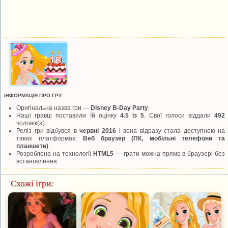
ІНФОРМАЦІЯ ПРО ГРУ:
Оригінальна назва гри —
Disney B-Day Party
.
Наші гравці поставили їй оцінку
4.5 із 5
. Свої голоси віддали
492
чоловік(а).
Реліз гри відбувся в
червні 2016
і вона відразу стала доступною на
таких платформах:
Веб браузер (ПК, мобільні телефони та
планшети)
.
Розроблена на технології
HTML5
— грати можна прямо в браузері без
встановлення.
Схожі ігри: