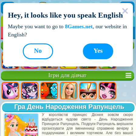
Hey, it looks like you speak English
ІГРИ
ІГРИ ДЛЯ ХЛОПЧИКІВ
Maybe you want to go to
8Games.net
, our website in
МОЇ ІГРИ
НОВІ ІГРИ
ІГРИ НА ДВОХ
English?
Кращі ігри
No
Yes
Ігри для дівчат
Гра День Народження Рапунцель
У королівстві принцес Діснея зовсім скоро
відбудеться чудове свято - День Народження
Принцеси Рапунцель. Подруги Рапунцель вирішили
організувати для іменинниці справжню вечірку з
подарунками і великим тортиком. Але без вашої