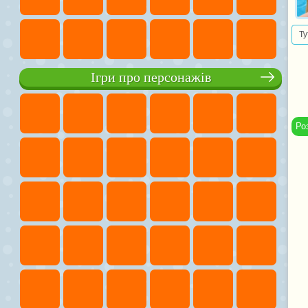
Ту
Ігри про персонажів
Ро