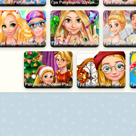
Ельза і Рапунцель Знову в Школі
Гра Рапунцель Шукай Речі
Гра Модний Виклик для Рапунцель
Гра Манікюр Рапунцель
Рапунцель: Новий Рік із Дочкою
Гра Осіння Мода Рапунцель