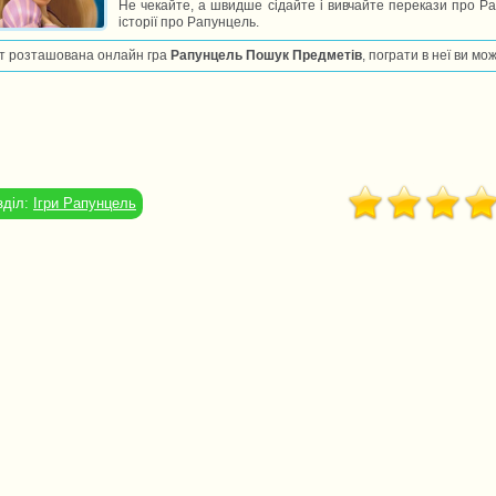
Не чекайте, а швидше сідайте і вивчайте перекази про Ра
історії про Рапунцель.
т розташована онлайн гра
Рапунцель Пошук Предметів
, пограти в неї ви м
зділ:
Ігри Рапунцель