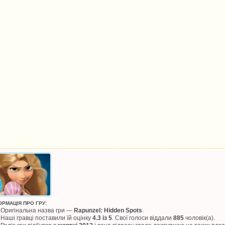
ОРМАЦІЯ ПРО ГРУ:
Оригінальна назва гри —
Rapunzel: Hidden Spots
.
Наші гравці поставили їй оцінку
4.3 із 5
. Свої голоси віддали
885
чоловік(а).