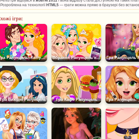
Реліз гри відбувся в
жовтні 2012
і вона відразу стала доступною на таких пл
Розроблена на технології
HTML5
— грати можна прямо в браузері без встано
хожі ігри:
Гра Рапунцель: Квітуча Романтика
Вбрання Рапунцель на всі випадки
Гра Вихідні Рапунцель
Гра Кафе Рапунцель