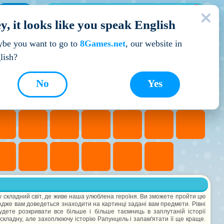
МОЇ ІГРИ
y, it looks like you speak English
Кращі ігри
be you want to go to
8Games.net
, our website in
lish?
No
Yes
 складний світ, де живе наша улюблена героїня. Ви зможете пройти цю
 Адже вам доведеться знаходити на картинці задані вам предмети. Рівні
удете розкривати все більше і більше таємниць в заплутаній історії
 складну, але захоплюючу історію Рапунцель і запам'ятати її ще краще.