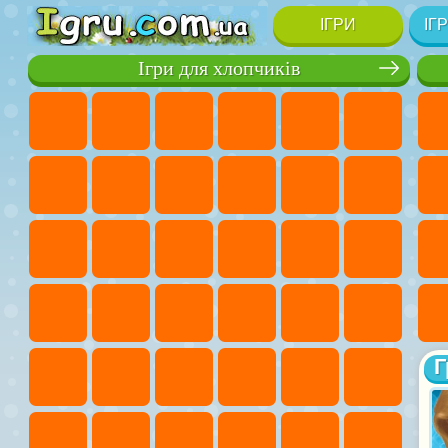
ІГРИ
ІГ
Ігри для хлопчиків
Г