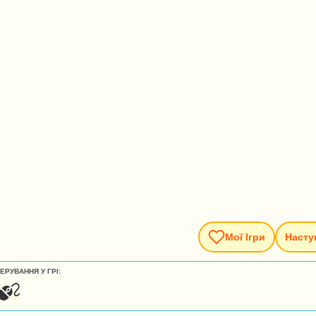
Мої Ігри
Насту
ЕРУВАННЯ У ГРІ: