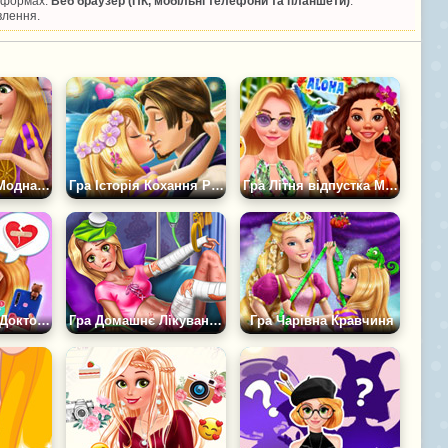
атформах:
Веб браузер (ПК, мобільні телефони та планшети)
.
влення.
Гра Рапунцель Модна Суперниця
Гра Історія Кохання Рапунцель
Гра Літня відпустка Моани і Рапунцель
Гра Рапунцель: Доктор Любові
Гра Домашнє Лікування Рапунцель
Гра Чарівна Кравчиня