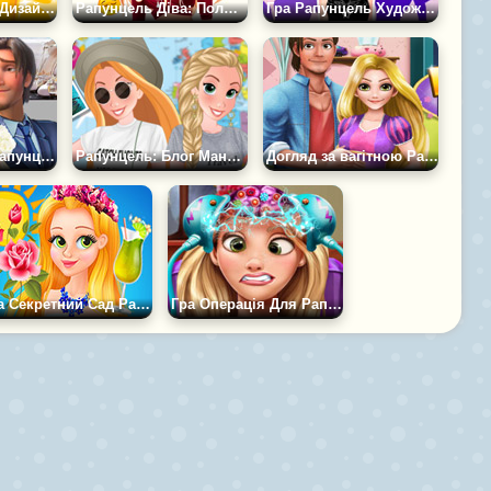
Гра Рапунцель: Дизайн Чокера
Рапунцель Діва: Полювання Папараці
Гра Рапунцель Художниця
Гра Відеоблог Рапунцель про Весілля
Рапунцель: Блог Мандрівниці
Догляд за вагітною Рапунцель
Гра Секретний Сад Рапунцель
Гра Операція Для Рапунцель