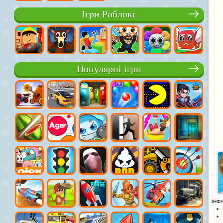
Ігри Роблокс
Популярні ігри
ІНФ