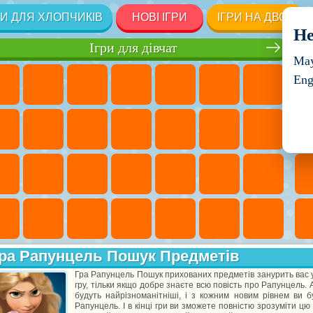
РИ ДЛЯ ХЛОПЧИКІВ
НОВІ ІГРИ
ІГРИ НА ДВОХ
He
Ігри для дівчат
May
Eng
ра Рапунцель Пошук Предметів
Гра Рапунцель Пошук прихованих предметів занурить вас у
гру, тільки якщо добре знаєте всю повість про Рапунцель.
будуть найрізноманітніші, і з кожним новим рівнем ви б
Рапунцель. І в кінці гри ви зможете повністю зрозуміти цю