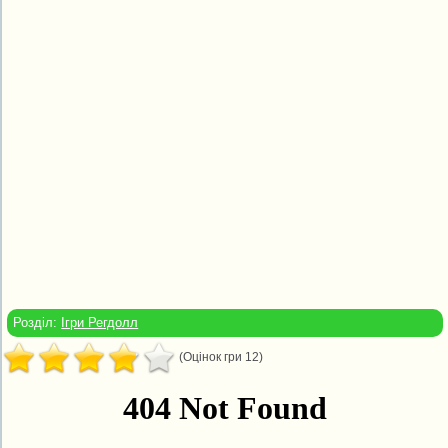
Розділ:
Ігри Регдолл
(Оцінок гри 12)