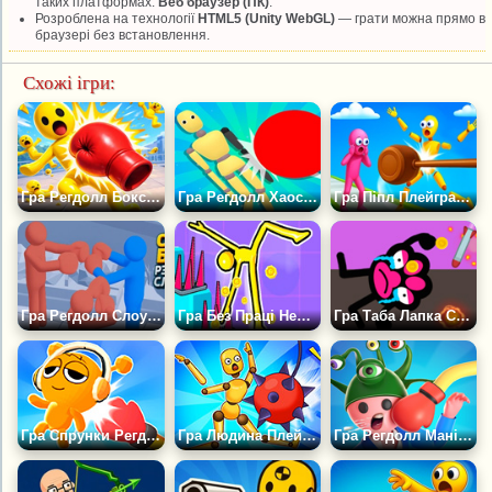
таких платформах:
Веб браузер (ПК)
.
Розроблена на технології
HTML5 (Unity WebGL)
— грати можна прямо в
браузері без встановлення.
Схожі ігри:
Гра Регдолл Бокс Переможи Всіх
Гра Регдолл Хаос: Зроби Боляче Людині
Гра Піпл Плейграунд Регдолл Арена
Гра Регдолл Слоумо
Гра Без Праці Немає Результату: Пісочниця Для Регдоллів
Гра Таба Лапка Сквіш з Руками і Ногами Регдолл
Гра Спрунки Регдолл: Бокс 3D
Гра Людина Плейграунд: Регдолл Шоу
Гра Регдолл Манія: Міні Ігри