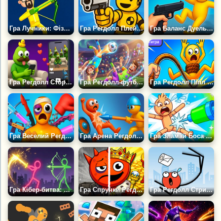
Гра Лучники: Фізика Регдолла
Гра Регдолл Плейграунд Стрільбище
Гра Баланс Дуель: Регдолл Екшен
Гра Регдолл Сторіс Створи Свою Плейграунд Стрічку
Гра Регдолл-футбол
Гра Регдолл Піпл і Батіг Лють Устрой Дестрой
Гра Веселий Регдолл Челлендж Збірка Міні-ігор
Гра Арена Регдоллів Весела Битва зі Списом
Гра Зламай Боса на Playground
Гра Кібер-битва: Спадщина
Гра Спрунки Регдолл: Королівський Хаос
Гра Регдолл Стрибок