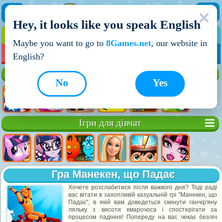
Hey, it looks like you speak English
ІГРИ
ІГРИ ДЛЯ ХЛОПЧИКІВ
Maybe you want to go to
8Games.net
, our website in
МОЇ ІГРИ
НОВІ ІГРИ
ІГРИ НА ДВОХ
English?
Кращі ігри
No
Yes
Ігри для дівчат
Гра Манекен, що Падає
Хочете розслабитися після важкого дня? Тоді раді
вас вітати в захопливій казуальній грі "Манекен, що
Падає", в якій вам доведеться скинути ганчір'яну
ляльку з висоти хмарочоса і спостерігати за
процесом падіння! Попереду на вас чекає безліч