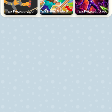
Гра Регдолл Дроп
Гра Нубік Майн Крафт Плейграунд Сандбокс Регдолл Мод
Гра Регдолл: Хаос