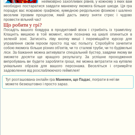
неймовірно захопливих рівнів, у кожному з яких вам
необхідно постаратися завдати манекену якомога більше шкоди. Ця гра
порадує вас яскравою графікою, кумедною регдольною фізикою і шалено
веселим ігровим процесом, який дасть змогу зняти стрес і чудово
провести вільний час!
Що робити у грі?
Посадіть вашого бовдура в продуктовий візок і стрибніть із трампліну.
Клацніть мишкою в той момент, коли позначка на шкалі опиниться в
зеленій зоні. Затисніть ліву кнопку миші і переміщайте курсор для
управління своїм героєм просто під час польоту. Спробуйте зачепити
собою якомога більше різних об'єктів, чи то сталеві труби, чи то будівельні
ліси. За бажання можна активувати спеціальний бустер, завдяки якому ви
зможете досягти ще кращого результату. За успішне проходження
випробувань ви будете заробляти гроші, які можна витратити на купівлю
унікальних образів для вашого персонажа. Веселіться і отримуйте
задоволення від розслаблюючого геймплея!
Тут розташована онлайн гра
Манекен, що Падає
, пограти в неї ви
можете безкоштовно і просто зараз.