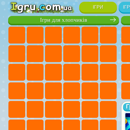
ІГРИ
ІГ
Ігри для хлопчиків
Г