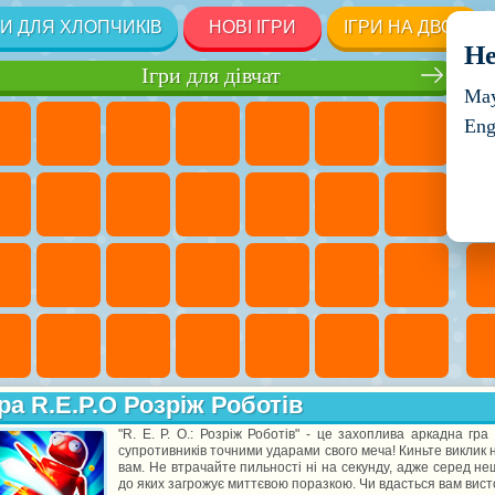
РИ ДЛЯ ХЛОПЧИКІВ
НОВІ ІГРИ
ІГРИ НА ДВОХ
He
Ігри для дівчат
May
Eng
ра R.E.P.O Розріж Роботів
"R. E. P. O.: Розріж Роботів" - це захоплива аркадна гр
супротивників точними ударами свого меча! Киньте виклик 
вам. Не втрачайте пильності ні на секунду, адже серед н
до яких загрожує миттєвою поразкою. Чи вдасться вам вист