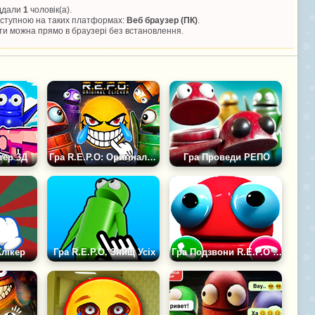
іддали
1
чоловік(а).
доступною на таких платформах:
Веб браузер (ПК)
.
и можна прямо в браузері без встановлення.
тер 3Д
Гра R.E.P.O: Оригінальний Клікер
Гра Проведи РЕПО
Клікер
Гра R.E.P.O. Знищ Усіх
Гра Подзвони R.E.P.O Зараз