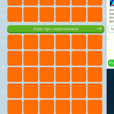
різ
буд
без
вип
Ігри про персонажів
Ту
Ро