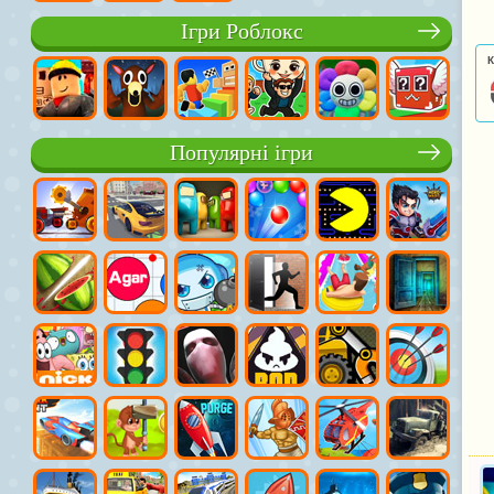
Ігри Роблокс
К
Популярні ігри