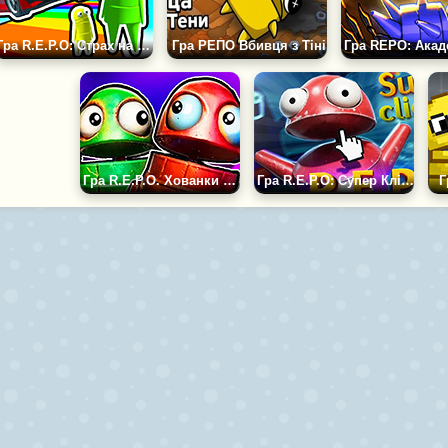
Гра R.E.P.O: Страх на Audi
Гра РЕПО Вбивця з Тіні
Гра R.E.P.O. Хованки з Друзями
Гра R.E.P.O: Супер Клікер
Г