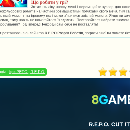
Що робити у грі?
Затисніть ліву кнопку миші і переміщайте курсор для нане
нокольорових роботів на частини розмашистими помахами свого меча, тим са
ь-який момент на ігровому полі може з'явитися злісний монстр. Якщо ви хо
сила, тому навіть не намагайтеся їх здолати. Постарайтеся набрати якомога б
робування? Тоді вперед! Рекорди самі себе не поставлять!
т розташована онлайн гра
R.E.P.O Розріж Роботів
, пограти в неї ви можете б
зділ:
Ігри РЕПО | R.E.P.O.