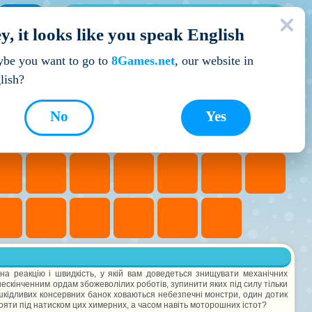
МОЇ ІГРИ
y, it looks like you speak English
Кращі ігри
be you want to go to
8Games.net
, our website in
lish?
No
Yes
а на реакцію і швидкість, у якій вам доведеться знищувати механічних
нескінченним ордам збожеволілих роботів, зупинити яких під силу тільки
ешкідливих консервних банок ховаються небезпечні монстри, один дотик
ояти під натиском цих химерних, а часом навіть моторошних істот?