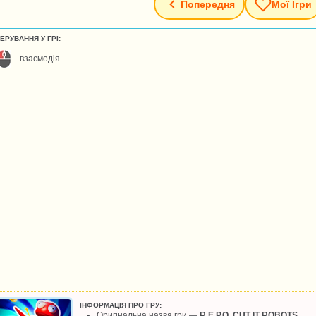
Попередня
Мої Ігри
ЕРУВАННЯ У ГРІ:
- взаємодія
ІНФОРМАЦІЯ ПРО ГРУ:
Оригінальна назва гри —
R.E.P.O. CUT IT ROBOTS
.