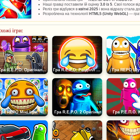
Наші гравці поставили їй оцінку
3.0 із 5
. Свої голоси в
Реліз гри відбувся в
квітні 2025
і вона відразу стала 
Розроблена на технології
HTML5 (Unity WebGL)
— грат
хожі ігри:
Гра R.E.P.O: Оригінальне Злиття
Гра R.E.P.O: Регдолл 666
Гра REPO Шу
Гра REPO Міні Ігри: Челлендж Мод з Монстрами
Гра R.E.P.O. 2 Оригінал
Гра Р.Е.П.О. 