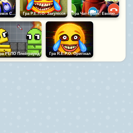
Гра REPO: Академія Свіфтбрум
Гра Р.Е.П.О: Закулісся
Гра Чат-Пранк: Еволюція РЕПО
ра РЕПО Плейграунд
Гра R.E.P.O. Оригінал