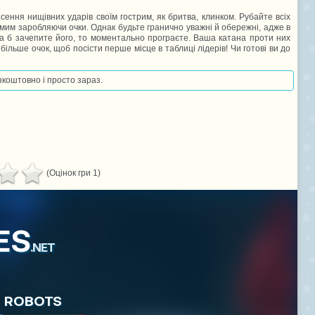
сення нищівних ударів своїм гострим, як бритва, клинком. Рубайте всіх
мим заробляючи очки. Однак будьте гранично уважні й обережні, адже в
ча б зачепите його, то моментально програєте. Ваша катана проти них
ільше очок, щоб посісти перше місце в таблиці лідерів! Чи готові ви до
езкоштовно і просто зараз.
(Оцінок гри 1)