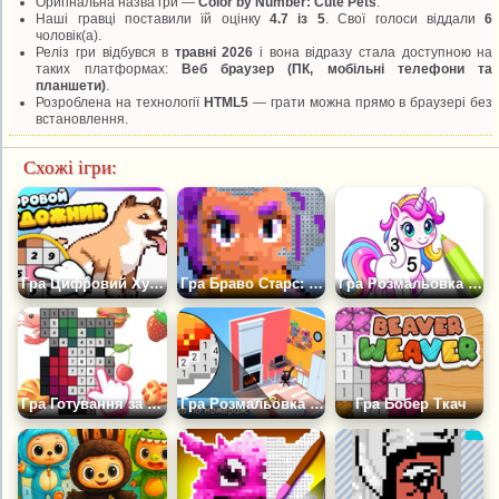
Оригінальна назва гри —
Color by Number: Cute Pets
.
Наші гравці поставили їй оцінку
4.7 із 5
. Свої голоси віддали
6
чоловік(а).
Реліз гри відбувся в
травні 2026
і вона відразу стала доступною на
таких платформах:
Веб браузер (ПК, мобільні телефони та
планшети)
.
Розроблена на технології
HTML5
— грати можна прямо в браузері без
встановлення.
Схожі ігри:
Гра Цифровий Художник
Гра Браво Старс: Розмальовка за номерами
Гра Розмальовка за Номерами: Розмальовки Для Дівчаток
Гра Готування за Номерами
Гра Розмальовка за номерами: Дизайнер Інтер'єру
Гра Бобер Ткач