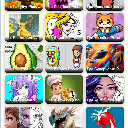
Гра Лабубу: Розмальовка за Номерами
Гра ПіксПікс: Розмальовка по Номерах
Гра Розмальовка за номерами для дівчаток
Гра Розмальовки за номерами 3Д
Гра Принцеса: Розмальовки за номерами
Гра Кавайна Розмальовка за номерами
Гра Піксельна Розмальовка за Номерами
Гра Велика Розмальовка за номерами
Гра Суперкари: Розмальовка за Номерами
Гра Аніме Манга Книжка Розмальовка
Гра Шеф-кухар по Номерах
Гра АСМР Розмальовка за Номерами