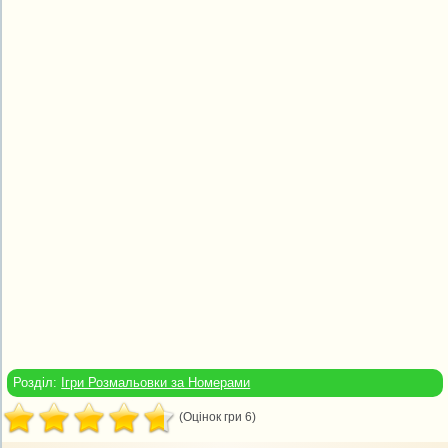
Розділ:
Ігри Розмальовки за Номерами
(Оцінок гри 6)