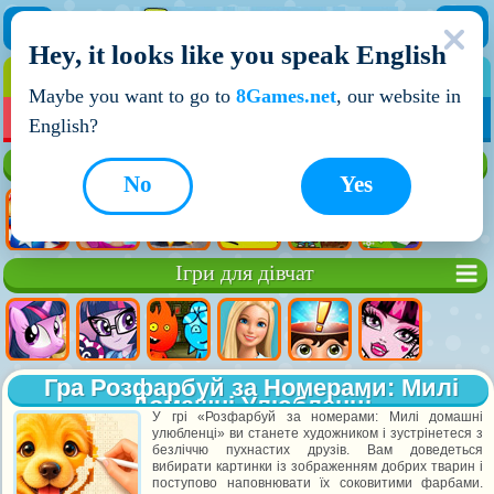
Hey, it looks like you speak English
ІГРИ
ІГРИ ДЛЯ ХЛОПЧИКІВ
Maybe you want to go to
8Games.net
, our website in
МОЇ ІГРИ
НОВІ ІГРИ
ІГРИ НА ДВОХ
English?
Кращі ігри
No
Yes
Ігри для дівчат
Гра Розфарбуй за Номерами: Милі
Домашні Улюбленці
У грі «Розфарбуй за номерами: Милі домашні
улюбленці» ви станете художником і зустрінетеся з
безліччю пухнастих друзів. Вам доведеться
вибирати картинки із зображенням добрих тварин і
поступово наповнювати їх соковитими фарбами.