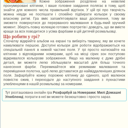
Кожне зображення розділене на невеликі
пронумеровані клітинки, і ваше головне завдання полягає в тому, щоб
знайти для кожного числа правильний відтінок. У цій грі про творчість
можна нікуди не поспішати і спокійно підбирати кольори у своєму
власному ритмі. Гра вміє запам'ятовувати ваші досягнення, тому ви
зможете повернутися до перерваного малювання в будь-який зручний
момент. Зберіть повну колекцію готових портретів і доведіть, що ви вмієте
краще за всіх поводитися з усіма фарбами в цій дитячій розмальовці.
Що робити у грі?
Спочатку відкрийте альбом на екрані та виберіть тварину, яку ви хочете
намалювати першою. Доступні кольори для роботи відображаються на
спеціальній панелі в нижній частині поля. У грі просто натискайте на
клітинки з відповідними номерами, щоб на місці сірих зон поступово
відкривалося кольорове зображення. Якщо на малюнку є дуже дрібні
деталі, ви можете легко збільшувати масштаб для більш точного
нанесення фарби. Перемикайтеся між режимами малювання та
переміщення полотна, щоб легко діставатися до найвіддаленіших ділянок
поля. Зафарбуйте кожну порожню клітинку до єдиного, щоб малюнок
повністю ожив, і переходьте до наступного завдання з пухнастими
улюбленцями в нашій розмальовці за номерами.
Тут розташована онлайн гра
Розфарбуй за Номерами: Милі Домашні
Улюбленці
, пограти в неї ви можете безкоштовно і просто зараз.