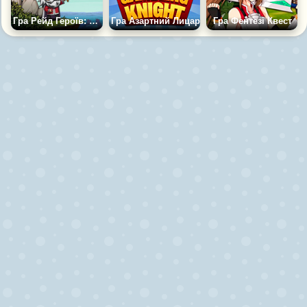
Гра Рейд Героїв: Меч і Магія
Гра Азартний Лицар
Гра Фентезі Квест