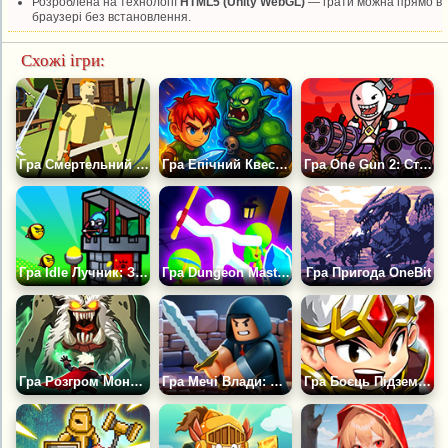
Розроблена на технології
HTML5 (Unity WebGL)
— грати можна прямо в
браузері без встановлення.
Схожі ігри:
Гра Смертельний Квест
Гра Епічний Квест Героя: Idle RPG
Гра One Gun 2: Стікмен
Гра Idle Лучник: Захист Вежі
Гра Dungeon Master: Культ і Крафт
Гра Пригода OneBit
Гра Розгром Монстрів
Гра Мечі Влади: Шлях Роббі
Гра Боєць Підземель: Екшен-РПГ