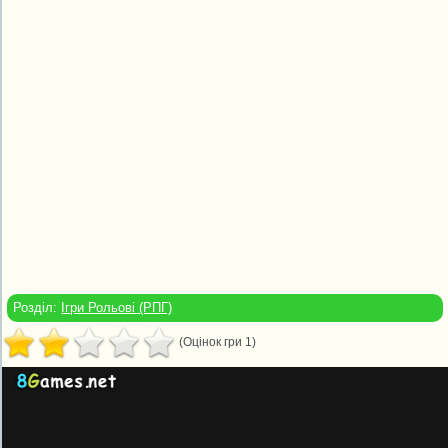
Розділ:
Ігри Рольові (РПГ)
(Оцінок гри 1)