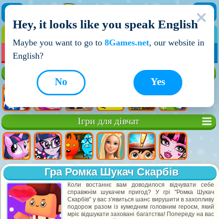
Hey, it looks like you speak English
ІГРИ
ІГРИ ДЛЯ ХЛОПЧИКІВ
Maybe you want to go to
8Games.net
, our website in
МОЇ ІГРИ
НОВІ ІГРИ
ІГРИ НА ДВОХ
English?
Кращі ігри
No
Yes
Ігри для дівчат
Гра Ромка Шукач Скарбів
Коли востаннє вам доводилося відчувати себе
справжнім шукачем пригод? У грі "Ромка Шукач
Скарбів" у вас з'явиться шанс вирушити в захопливу
подорож разом із кумедним головним героєм, який
мріє відшукати заховані багатства! Попереду на вас