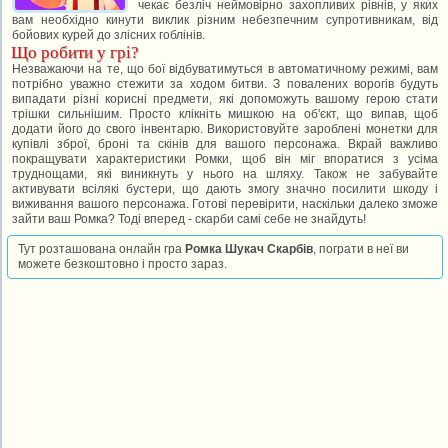
чекає безліч неймовірно захопливих рівнів, у яких
вам необхідно кинути виклик різним небезпечним супротивникам, від
бойових курей до злісних гоблінів.
Що робити у грі?
Незважаючи на те, що бої відбуватимуться в автоматичному режимі, вам
потрібно уважно стежити за ходом битви. З повалених ворогів будуть
випадати різні корисні предмети, які допоможуть вашому герою стати
трішки сильнішим. Просто клікніть мишкою на об'єкт, що випав, щоб
додати його до свого інвентарю. Використовуйте зароблені монетки для
купівлі зброї, броні та скінів для вашого персонажа. Вкрай важливо
покращувати характеристики Ромки, щоб він міг впоратися з усіма
труднощами, які виникнуть у нього на шляху. Також не забувайте
активувати всілякі бустери, що дають змогу значно посилити шкоду і
виживання вашого персонажа. Готові перевірити, наскільки далеко зможе
зайти ваш Ромка? Тоді вперед - скарби самі себе не знайдуть!
Тут розташована онлайн гра
Ромка Шукач Скарбів
, пограти в неї ви
можете безкоштовно і просто зараз.