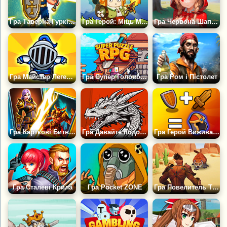
Гра Таверна Гуркіт: Картковий Рогалик
Гра Герой: Міць Меча і Магії
Гра Червона Шапочка: РПГ Клікер
Гра Майстер Легендарної Війни: Епічна РПГ
Гра Супер Головоломка РПГ
Гра Ром і Пістолет
Гра Карткові Битви: Герої та Монстри
Гра Давайте подорожувати
Гра Герой Виживання: Злиття РПГ
Гра Сталеві Крила
Гра Pocket ZONE
Гра Повелитель Тварюк