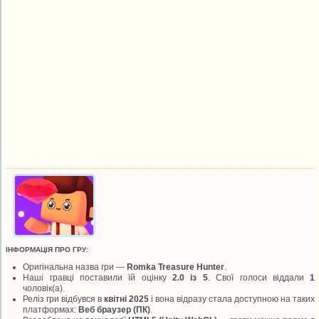
ІНФОРМАЦІЯ ПРО ГРУ:
Оригінальна назва гри —
Romka Treasure Hunter
.
Наші гравці поставили їй оцінку
2.0 із 5
. Свої голоси віддали
1
чоловік(а).
Реліз гри відбувся в
квітні 2025
і вона відразу стала доступною на таких
платформах:
Веб браузер (ПК)
.