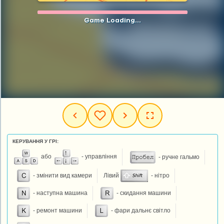
КЕРУВАННЯ У ГРІ:
або
- управління
- ручне гальмо
- змінити вид камери
Лівий
- нітро
- наступна машина
- скидання машини
- ремонт машини
- фари дальнє світло