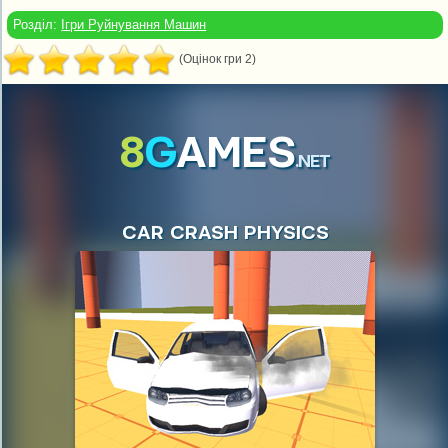
Розділ:
Ігри Руйнування Машин
(Оцінок гри 2)