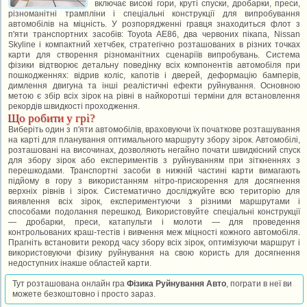
включає високі гори, круті спуски, дробарки, преси,
різноманітні трампліни і спеціальні конструкції для випробування
автомобілів на міцність. У розпорядженні гравця знаходиться флот з
п'яти транспортних засобів: Toyota AE86, два червоних пікапа, Nissan
Skyline і компактний хетчбек, стратегічно розташованих в різних точках
карти для створення різноманітних сценаріїв випробувань. Система
фізики відтворює детальну поведінку всіх компонентів автомобіля при
пошкодженнях: відрив коліс, капотів і дверей, деформацію бамперів,
димлення двигуна та інші реалістичні ефекти руйнування. Основною
метою є збір всіх зірок на рівні в найкоротші терміни для встановлення
рекордів швидкості проходження.
Що робити у грі?
Виберіть один з п'яти автомобілів, враховуючи їх початкове розташування
на карті для планування оптимального маршруту збору зірок. Автомобілі,
розташовані на височинах, дозволяють негайно почати швидкісний спуск
для збору зірок або експериментів з руйнуванням при зіткненнях з
перешкодами. Транспортні засоби в нижній частині карти вимагають
підйому в гору з використанням нітро-прискорення для досягнення
верхніх рівнів і зірок. Систематично досліджуйте всю територію для
виявлення всіх зірок, експериментуючи з різними маршрутами і
способами подолання перешкод. Використовуйте спеціальні конструкції
— дробарки, преси, катапульти і молоти — для проведення
контрольованих краш-тестів і вивчення меж міцності кожного автомобіля.
Прагніть встановити рекорд часу збору всіх зірок, оптимізуючи маршрут і
використовуючи фізику руйнування на свою користь для досягнення
недоступних інакше областей карти.
Тут розташована онлайн гра
Фізика Руйнування Авто
, пограти в неї ви
можете безкоштовно і просто зараз.