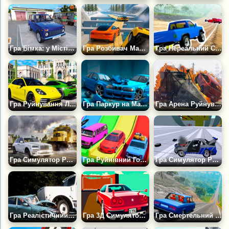
Гра Бімка: у Місті Онлайн Руйнування
Гра Розбивач Машин: Симулятор Руйнувань
Гра Нереальний Спуск з Перешкодами
Гра Руйнування Люксових Авто
Гра Паркур на Машині з Руйнуваннями
Гра Арена Руйнування Машин: Різні Режими
Гра Симулятор Руйнування Авто: Плейграунд
Гра Руйнівний Гоночний Спуск Авто
Гра Симулятор Руйнування Автомобілів і Аварій
Гра Реалістичний Симулятор Руйнування Авто
Гра 3Д Симулятор Руйнувань: Ламай Ворота Машиною
Гра Смертельний Спуск (від AM)