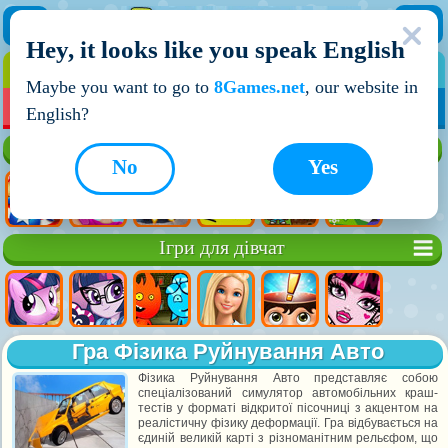
Hey, it looks like you speak English
ІГРИ
ІГРИ ДЛЯ ХЛОПЧИКІВ
Maybe you want to go to
8Games.net
, our website in
МОЇ ІГРИ
НОВІ ІГРИ
ІГРИ НА ДВОХ
English?
Кращі ігри
No
Yes
Ігри для дівчат
Гра Фізика Руйнування Авто
Фізика Руйнування Авто представляє собою
спеціалізований симулятор автомобільних краш-
тестів у форматі відкритої пісочниці з акцентом на
реалістичну фізику деформації. Гра відбувається на
єдиній великій карті з різноманітним рельєфом, що