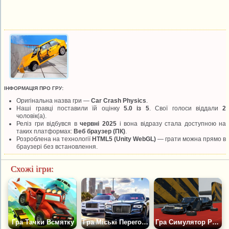
ІНФОРМАЦІЯ ПРО ГРУ:
Оригінальна назва гри —
Car Crash Physics
.
Наші гравці поставили їй оцінку
5.0 із 5
. Свої голоси віддали
2
чоловік(а).
Реліз гри відбувся в
червні 2025
і вона відразу стала доступною на
таких платформах:
Веб браузер (ПК)
.
Розроблена на технології
HTML5 (Unity WebGL)
— грати можна прямо в
браузері без встановлення.
Схожі ігри:
Гра Тачки Всмятку
Гра Міські Перегони з Руйнуванням Машин
Гра Симулятор Руйнування Автомобіля 2