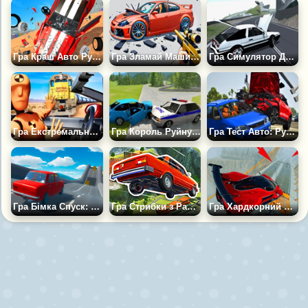
Гра Краш Авто Руйнування з Стрибками
Гра Зламай Машину Зброєю 3Д
Гра Симулятор Дрифту і Руйнування Машин
Гра Екстремальний Симулятор Руйнування Машин 2
Гра Король Руйнувань Авто
Гра Тест Авто: Руйнування
Гра Бімка Спуск: Симулятор Руйнувань
Гра Стрибки з Рампи: Аварії
Гра Хардкорний Спуск