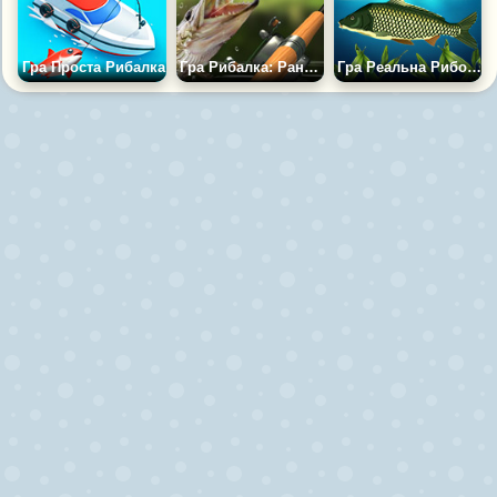
Гра Проста Рибалка
Гра Рибалка: Ранковий Улов
Гра Реальна Риболовля