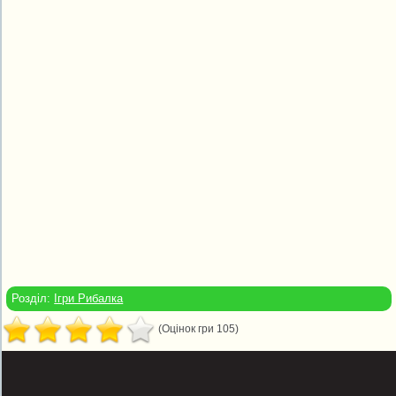
Розділ:
Ігри Рибалка
(Оцінок гри 105)