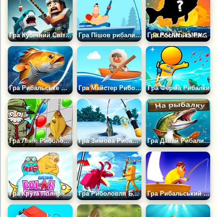
Гра Кубічний Світ Риболовлі
Гра Пішов рибалити
Гра Російська Риболовля 3
Гра Рибальське Життя 2
Гра Майстер Риболовлі: Іди на Риболовлю
Гра Ферма Рибалки
Гра Лінії: Риболовля
Гра Зимова Рибалка
Гра Давай Рибалити
Гра Крута Полярна Риболовля
Гра Риболовля Брейнротов +1 за Секунду 3D Від Obbi Taikun
Гра Рибальський День