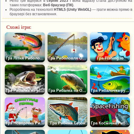
Реліз гри відбувся в
серпні 2023
і вона відразу стала доступною на
таких платформах:
Веб браузер (ПК)
.
Розроблена на технології
HTML5 (Unity WebGL)
— грати можна прямо в
браузері без встановлення.
Схожі ігри:
Гра Літня Риболовля в Селі 2048
Гра Риболовля Онлайн: Пікселізація
Гра Fishing.io
Гра Рибалка на річці
Гра Рибалка на Озері 2
Гра Рибалочка-рулетка
Гра Новорічна Риболовля
Гра Рибний Сезон
Гра Космічна Рибалка