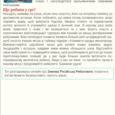
озеро і насолодитися мальовничими зимовими
пейзажами.
Що робити у грі?
Насадіть наживку на гачок, після чого опустіть його на потрібну глибину за
допомогою котушки. Коли побачите, що кивок почав посмикуватися, різко
підніміть вудку, щоб виконати підсічку. Уважно стежте за індикатором
натягу волосіні й утримуйте шкалу в зеленій зоні. В іншому разі риба
може зірватися з гачка і ви залишитеся ні з чим. Беріть участь у
захоплюючих риболовецьких турнірах між іншими не менш досвідченими
рибалками. Вам необхідно зловити якомога більше риб за відведений час,
щоб посісти перше місце в таблиці лідерів і отримати щедру винагороду.
Використовуйте зароблені гроші для купівлі нових наживок, вудок,
льодорубів і котушок, завдяки яким можна збільшити улов. Відточуйте
свою майстерність і підвищуйте рівень, щоб розблокувати доступ до інших
приголомшливих локацій, де у вас буде більше шансів витягнути по-
справжньому величезну рибину. Якщо у вас не клює, то пробийте лунку в
іншому місці і продовжуйте рибалити. Бажаємо удачі!
Тут розташована онлайн гра
Зимова Російська Риболовля
, пограти в
неї ви можете безкоштовно і просто зараз.