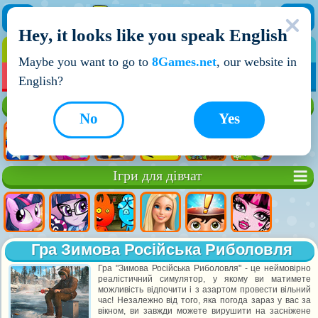
Hey, it looks like you speak English
ІГРИ
ІГРИ ДЛЯ ХЛОПЧИКІВ
Maybe you want to go to
8Games.net
, our website in
МОЇ ІГРИ
НОВІ ІГРИ
ІГРИ НА ДВОХ
English?
Кращі ігри
No
Yes
Ігри для дівчат
Гра Зимова Російська Риболовля
Гра "Зимова Російська Риболовля" - це неймовірно
реалістичний симулятор, у якому ви матимете
можливість відпочити і з азартом провести вільний
час! Незалежно від того, яка погода зараз у вас за
вікном, ви завжди можете вирушити на засніжене