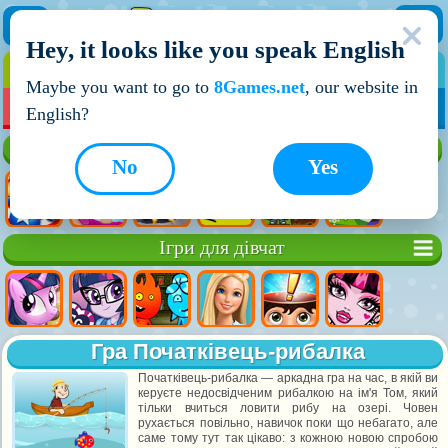
Hey, it looks like you speak English
ІГРИ
ІГРИ ДЛЯ ХЛОПЧИКІВ
Maybe you want to go to
8Games.net
, our website in
МОЇ ІГРИ
НОВІ ІГРИ
ІГРИ НА ДВОХ
English?
Кращі ігри
No
Yes
Ігри для дівчат
Гра Початківець-рибалка
Початківець-рибалка — аркадна гра на час, в якій ви
керуєте недосвідченим рибалкою на ім'я Том, який
тільки вчиться ловити рибу на озері. Човен
рухається повільно, навичок поки що небагато, але
саме тому тут так цікаво: з кожною новою спробою