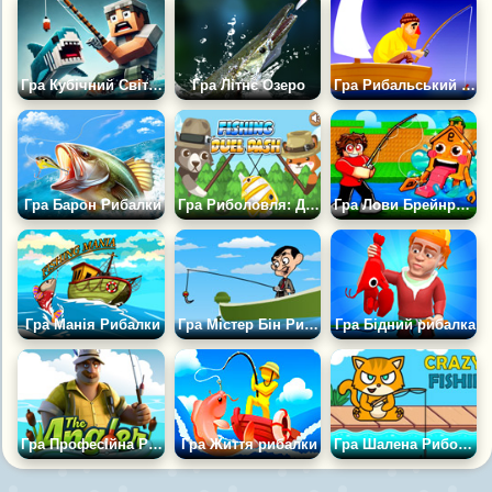
Гра Кубічний Світ Риболовлі
Гра Літнє Озеро
Гра Рибальський День
Гра Барон Рибалки
Гра Риболовля: Дуельний Ривок
Гра Лови Брейнротів із Річки
Гра Манія Рибалки
Гра Містер Бін Рибалить
Гра Бідний рибалка
Гра Професійна Рибалка
Гра Життя рибалки
Гра Шалена Риболовля