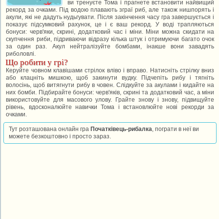
ви тренуєте Тома і прагнете встановити найвищий
рекорд за очками. Під водою плавають зграї риб, але також нишпорять і
акули, які не дадуть нудьгувати. Після закінчення часу гра завершується і
показує підсумковий рахунок, це і є ваш рекорд. У воді трапляються
бонуси: черв'яки, скрині, додатковий час і міни. Міни можна скидати на
скупчення риби, підриваючи відразу кілька штук і отримуючи багато очок
за один раз. Акул нейтралізуйте бомбами, інакше вони завадять
риболовлі.
Що робити у грі?
Керуйте човном клавішами стрілок вліво і вправо. Натисніть стрілку вниз
або клацніть мишкою, щоб закинути вудку. Підчепіть рибу і тягніть
волосінь, щоб витягнути рибу в човен. Слідкуйте за акулами і кидайте на
них бомби. Підбирайте бонуси: черв'яків, скрині та додатковий час, а міни
використовуйте для масового улову. Грайте знову і знову, підвищуйте
рівень, вдосконалюйте навички Тома і встановлюйте нові рекорди за
очками.
Тут розташована онлайн гра
Початківець-рибалка
, пограти в неї ви
можете безкоштовно і просто зараз.