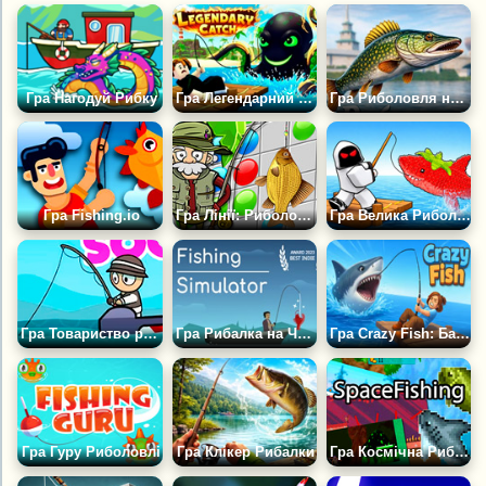
Гра Нагодуй Рибку
Гра Легендарний Улов Роблокс
Гра Риболовля на Вудку
Гра Fishing.io
Гра Лінії: Риболовля
Гра Велика Риболовля на Roblox
Гра Товариство рибалок
Гра Рибалка на Човні 2D
Гра Crazy Fish: Багатокористувацька
Гра Гуру Риболовлі
Гра Клікер Рибалки
Гра Космічна Рибалка