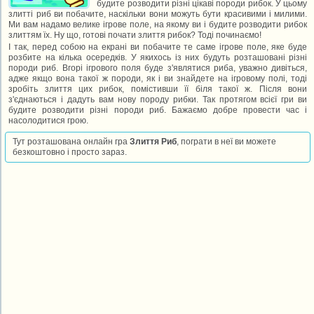
будите розводити різні цікаві породи рибок. У цьому
злитті риб ви побачите, наскільки вони можуть бути красивими і милими.
Ми вам надамо велике ігрове поле, на якому ви і будите розводити рибок
злиттям їх. Ну що, готові почати злиття рибок? Тоді починаємо!
І так, перед собою на екрані ви побачите те саме ігрове поле, яке буде
розбите на кілька осередків. У якихось із них будуть розташовані різні
породи риб. Вгорі ігрового поля буде з'являтися риба, уважно дивіться,
адже якщо вона такої ж породи, як і ви знайдете на ігровому полі, тоді
зробіть злиття цих рибок, помістивши її біля такої ж. Після вони
з'єднаються і дадуть вам нову породу рибки. Так протягом всієї гри ви
будите розводити різні породи риб. Бажаємо добре провести час і
насолодитися грою.
Тут розташована онлайн гра
Злиття Риб
, пограти в неї ви можете
безкоштовно і просто зараз.