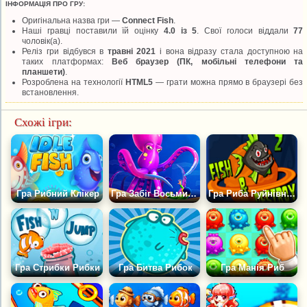
ІНФОРМАЦІЯ ПРО ГРУ:
Оригінальна назва гри —
Connect Fish
.
Наші гравці поставили їй оцінку
4.0 із 5
. Свої голоси віддали
77
чоловік(а).
Реліз гри відбувся в
травні 2021
і вона відразу стала доступною на
таких платформах:
Веб браузер (ПК, мобільні телефони та
планшети)
.
Розроблена на технології
HTML5
— грати можна прямо в браузері без
встановлення.
Схожі ігри:
Гра Рибний Клікер
Гра Забіг Восьминога
Гра Риба Руйнівник 2
Гра Стрибки Рибки
Гра Битва Рибок
Гра Манія Риб