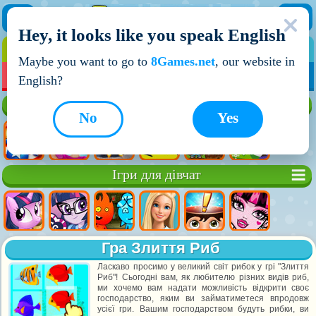
Hey, it looks like you speak English
ІГРИ
ІГРИ ДЛЯ ХЛОПЧИКІВ
Maybe you want to go to
8Games.net
, our website in
МОЇ ІГРИ
НОВІ ІГРИ
ІГРИ НА ДВОХ
English?
Кращі ігри
No
Yes
Ігри для дівчат
Гра Злиття Риб
Ласкаво просимо у великий світ рибок у грі "Злиття
Риб"! Сьогодні вам, як любителю різних видів риб,
ми хочемо вам надати можливість відкрити своє
господарство, яким ви займатиметеся впродовж
усієї гри. Вашим господарством будуть рибки, ви