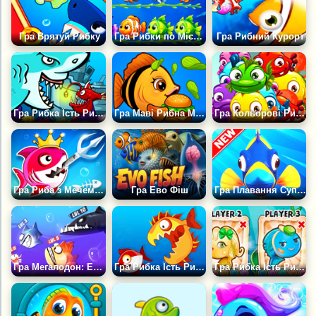
Гра Врятуй Рибку
Гра Рибки по Місцях
Гра Рибний Курорт
Гра Рибка Їсть Рибку 1
Гра Маві Рибна Мама
Гра Кольорові Рибки: Головоломка
Гра Риба з Мечем Стає Більшою
Гра Ево Фіш
Гра Плавання Супер Риби
Гра Мегалодон: Еволюція
Гра Рибка Їсть Рибку: Мега Ріст на Двох
Гра Рибка Їсть Рибку на Трьох