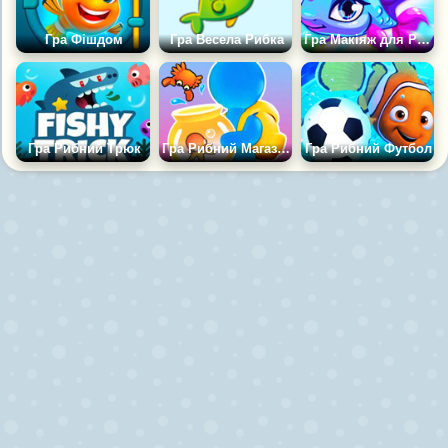
Гра Фішдом
Гра Весела Рибка
Гра Макіяж для Рибки
Гра Рибний Трюк
Гра Рибний Магазин
Гра Рибний Футбол