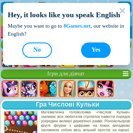
Hey, it looks like you speak English
ІГРИ
ІГРИ ДЛЯ ХЛОПЧИКІВ
Maybe you want to go to
8Games.net
, our website in
МОЇ ІГРИ
НОВІ ІГРИ
ІГРИ НА ДВОХ
English?
Кращі ігри
No
Yes
Ігри для дівчат
Гра Числові Кульки
Математична головоломка «Числові Кульки»
закликає всіх любителів стрілялок навести порядок
усередині великої дерев'яної рамки. Різнокольорові
круглі фігурки з цифрами на боках випадково
заповнили собою весь вільний простір на екрані.