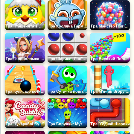
Гра Пташенята в бульбашках
Гра Кроляча Гармата
Гра Майстер Повітряних Куль: Лопни всі Кульки
Гра Головоломка з чарівними кульками
Гра Шарики: Лінії 98
Гра Високий Політ Шариків
Гра Куля, що котиться, Хардкор
Гра Сутичка повітряних кульок
Гра М'ячик Вгору 3Д
Гра Цукеркові Бульбашки
Гра Спрунки: Музичні Кулі
Гра З'єднай Шарики