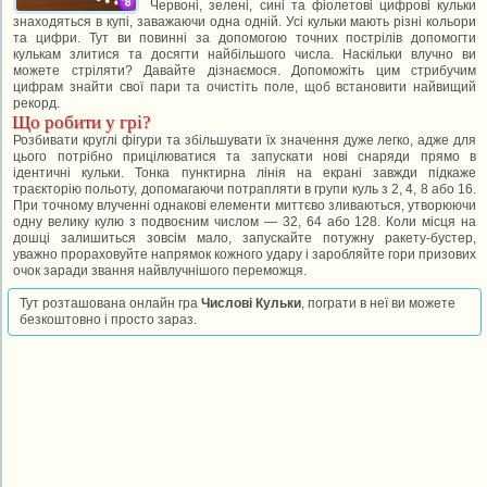
Червоні, зелені, сині та фіолетові цифрові кульки
знаходяться в купі, заважаючи одна одній. Усі кульки мають різні кольори
та цифри. Тут ви повинні за допомогою точних пострілів допомогти
кулькам злитися та досягти найбільшого числа. Наскільки влучно ви
можете стріляти? Давайте дізнаємося. Допоможіть цим стрибучим
цифрам знайти свої пари та очистіть поле, щоб встановити найвищий
рекорд.
Що робити у грі?
Розбивати круглі фігури та збільшувати їх значення дуже легко, адже для
цього потрібно прицілюватися та запускати нові снаряди прямо в
ідентичні кульки. Тонка пунктирна лінія на екрані завжди підкаже
траєкторію польоту, допомагаючи потрапляти в групи куль з 2, 4, 8 або 16.
При точному влученні однакові елементи миттєво зливаються, утворюючи
одну велику кулю з подвоєним числом — 32, 64 або 128. Коли місця на
дошці залишиться зовсім мало, запускайте потужну ракету-бустер,
уважно прораховуйте напрямок кожного удару і заробляйте гори призових
очок заради звання найвлучнішого переможця.
Тут розташована онлайн гра
Числові Кульки
, пограти в неї ви можете
безкоштовно і просто зараз.