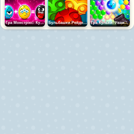
Гра Монстрікс: Кульки: Колекція з Магазину
Бульбашки Рейдерів
Гра Кульки: Уважна Стрільба