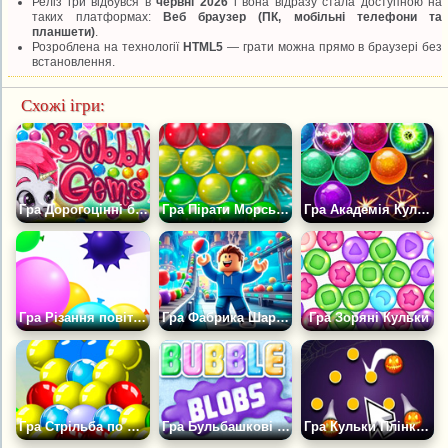
Реліз гри відбувся в
червні 2026
і вона відразу стала доступною на
таких платформах:
Веб браузер (ПК, мобільні телефони та
планшети)
.
Розроблена на технології
HTML5
— грати можна прямо в браузері без
встановлення.
Схожі ігри:
Гра Дорогоцінні бульбашки
Гра Пірати Морських Бульбашок
Гра Академія Кульок
Гра Різання повітряних кульок
Гра Фабрика Шариків 3Д
Гра Зоряні Кульки
Гра Стрільба по шариках
Гра Бульбашкові Краплі
Гра Кульки Плінко Асоціація