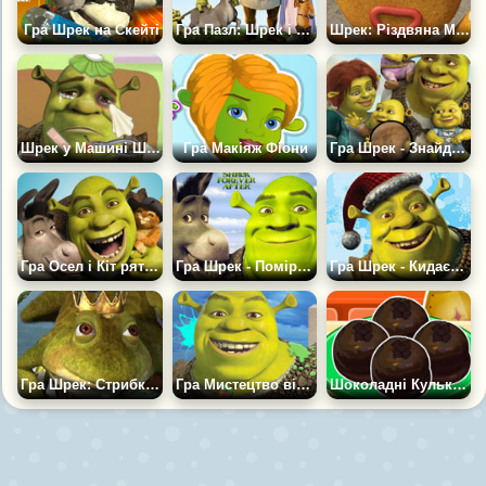
Гра Шрек на Скейті
Гра Пазл: Шрек і Його Сім'я
Шрек: Різдвяна Музика
Шрек у Машині Швидкої Допомоги
Гра Макіяж Фіони
Гра Шрек - Знайди літери
Гра Осел і Кіт рятують Шрека
Гра Шрек - Помірятися Силами
Гра Шрек - Кидаємо Сніжки
Гра Шрек: Стрибки Жаби Короля
Гра Мистецтво від Шрека
Шоколадні Кульки Від Шрека