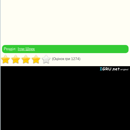
Розділ:
Ігри Шрек
(Оцінок гри 1274)