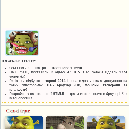
ІНФОРМАЦІЯ ПРО ГРУ:
Оригінальна назва гри —
Treat Fiona's Teeth
.
Наші гравці поставили їй оцінку
4.1 із 5
. Свої голоси віддали
1274
чоловік(а).
Реліз гри відбувся в
червні 2014
і вона відразу стала доступною на
таких платформах:
Веб браузер (ПК, мобільні телефони та
планшети)
.
Розроблена на технології
HTML5
— грати можна прямо в браузері без
встановлення.
Схожі ігри: