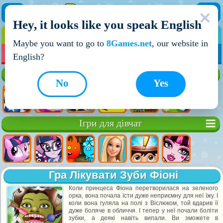
Hey, it looks like you speak English
ІГРИ
ІГРИ ДЛЯ ХЛОПЧИКІВ
Maybe you want to go to
8Games.net
, our website in
МОЇ ІГРИ
НОВІ ІГРИ
ІГРИ НА ДВОХ
English?
Кращі ігри
No
Yes
Ігри для дівчат
Гра Лікувати Зуби Фіоні
Коли принцеса Фіона перетворилася на зеленого
орка, вона почала їсти дуже неприємну для неї їжу. І
коли вона гуляла на полі з Віслюком, той вдарив її
дуже боляче в обличчя. І тепер у неї почали боліти
зубки, а деякі навіть випали. Ви зможете в