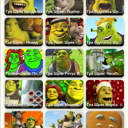
Гра Шрек Бродилки
Гра Шрек - Підбери Пару
Гра Відрижка Шрека
Гра Шрек - Невидимі числа
Гра Пазл: Шрек і Друзі
Гра Одягалка Шрека
Розмальовка: Портрет Шрека і Фіони
Гра Шрек Рятує Фіону 3Д
Гра Шрек: Нескінченний Забіг
Гра Шрек - Збирати Очі
Гра Шрек Назавжди - Завантажити
Гра Шрек Мороз: Новорічні Пригоди