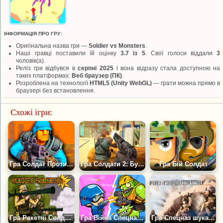
ІНФОРМАЦІЯ ПРО ГРУ:
Оригінальна назва гри —
Soldier vs Monsters
.
Наші гравці поставили їй оцінку
3.7 із 5
. Свої голоси віддали
3
чоловік(а).
Реліз гри відбувся в
серпні 2025
і вона відразу стала доступною на
таких платформах:
Веб браузер (ПК)
.
Розроблена на технології
HTML5 (Unity WebGL)
— грати можна прямо в
браузері без встановлення.
Схожі ігри:
Гра Солдат Проти Жуків
Гра Солдати 2: Буря в Пустелі
Гра Бій Солдат
Гра Ракетні Солдати
Гра Війна Спецназу: Атака Зомбі
Гра Спецназ шукає Стрільця