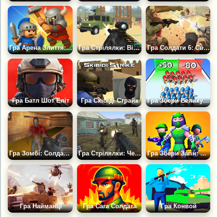
Гра Арена Злиття: Солдати
Гра Стрілялки: Війна Солдатів 3Д
Гра Солдати 6: Світова Війна Z
Гра Батл Шот Еліт
Гра Скібіді Страйк
Гра Збери Велику Армію
Гра Зомбі: Солдат Зет
Гра Стрілялки: Честь і Обов'язок 3
Гра Збери Загін: Червоні Проти Синіх
Гра Найманці
Гра Сага Солдата
Гра Конвой