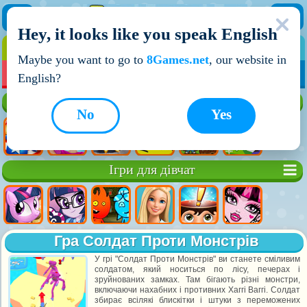
Hey, it looks like you speak English
ІГРИ
ІГРИ ДЛЯ ХЛОПЧИКІВ
Maybe you want to go to
8Games.net
, our website in
МОЇ ІГРИ
НОВІ ІГРИ
ІГРИ НА ДВОХ
English?
Кращі ігри
No
Yes
Ігри для дівчат
Гра Солдат Проти Монстрів
У грі "Солдат Проти Монстрів" ви станете сміливим
солдатом, який носиться по лісу, печерах і
зруйнованих замках. Там бігають різні монстри,
включаючи нахабних і противних Хаггі Ваггі. Солдат
збирає всілякі блискітки і штуки з переможених