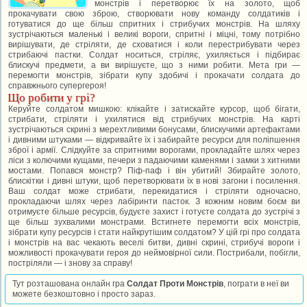
монстрів і перетворює їх на золото, щоб
прокачувати свою зброю, створювати нову команду солдатиків і
готуватися до ще більш спритних і стрибучих монстрів. На шляху
зустрічаються маленькі і великі вороги, спритні і міцні, тому потрібно
вирішувати, де стріляти, де сховатися і коли перестрибувати через
стрибаючі пастки. Солдат носиться, стріляє, ухиляється і підбирає
блискучі предмети, а ви вирішуєте, що з ними робити. Мета гри —
перемогти монстрів, зібрати купу здобичі і прокачати солдата до
справжнього супергероя!
Що робити у грі?
Керуйте солдатом мишкою: клікайте і затискайте курсор, щоб бігати,
стрибати, стріляти і ухилятися від стрибучих монстрів. На карті
зустрічаються скрині з мерехтливими бонусами, блискучими артефактами
і дивними штуками — відкривайте їх і забирайте ресурси для поліпшення
зброї і армії. Слідкуйте за спритними ворогами, прокладайте шлях через
ліси з колючими кущами, печери з падаючими каменями і замки з хитними
мостами. Попався монстр? Піф-паф і він убитий! Збирайте золото,
блискітки і дивні штуки, щоб перетворювати їх в нові загони і посилення.
Ваш солдат може стрибати, перекидатися і стріляти одночасно,
прокладаючи шлях через лабіринти пасток. З кожним новим боєм ви
отримуєте більше ресурсів, будуєте захист і готуєте солдата до зустрічі з
ще більш зухвалими монстрами. Встигнете перемогти всіх монстрів,
зібрати купу ресурсів і стати найкрутішим солдатом? У цій грі про солдата
і монстрів на вас чекають веселі битви, дивні скрині, стрибучі вороги і
можливості прокачувати героя до неймовірної сили. Пострибали, побігли,
постріляли — і знову за справу!
Тут розташована онлайн гра
Солдат Проти Монстрів
, пограти в неї ви
можете безкоштовно і просто зараз.