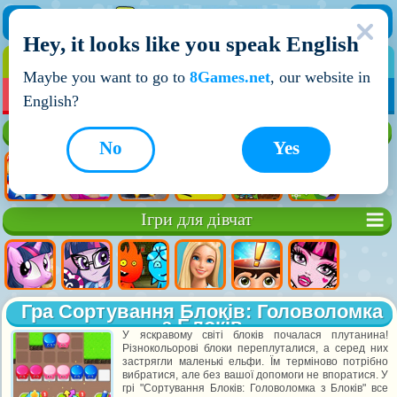
Hey, it looks like you speak English
ІГРИ
ІГРИ ДЛЯ ХЛОПЧИКІВ
Maybe you want to go to
8Games.net
, our website in
МОЇ ІГРИ
НОВІ ІГРИ
ІГРИ НА ДВОХ
English?
Кращі ігри
No
Yes
Ігри для дівчат
Гра Сортування Блоків: Головоломка
з Блоків
У яскравому світі блоків почалася плутанина!
Різнокольорові блоки переплуталися, а серед них
застрягли маленькі ельфи. Їм терміново потрібно
вибратися, але без вашої допомоги не впоратися. У
грі "Сортування Блоків: Головоломка з Блоків" все