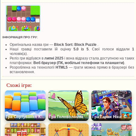
ІНФОРМАЦІЯ ПРО ГРУ:
Оригінальна назва гри —
Block Sort: Block Puzzle
.
Наші гравці поставили їй оцінку
5.0 із 5
. Свої голоси віддали
1
чоловік(а).
Реліз гри відбувся в
липні 2025
і вона відразу стала доступною на таких
платформах:
Веб браузер (ПК, мобільні телефони та планшети)
.
Розроблена на технології
HTML5
— грати можна прямо в браузері без
встановлення.
Схожі ігри:
Гра Сортування Карт 2
Гра Головоломка Сортування Метеликів
Гра Гараж Ніка: Сортуй Машини