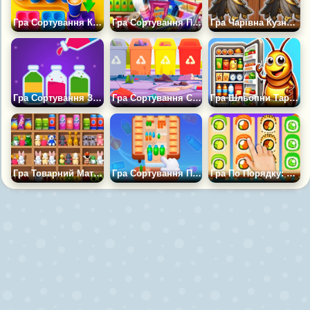
Гра Сортування Кави
Гра Сортування Предметів: По Поличках
Гра Чарівна Кузня: Сортування по Полицях
Гра Сортування Зілля Для Чаклунства
Гра Сортування Сміття для Дітей
Гра Шльопни Тарганів: Сортуй Продукти по Поличках
Гра Товарний Матч 3Д
Гра Сортування Пляшечок
Гра По Порядку: Сортування Суші