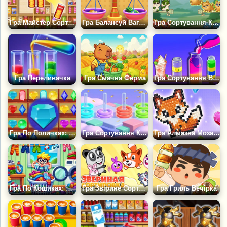
Гра Майстер Сортування Товарів 3Д
Гра Балансуй Ваги: Розумне Сортування Предметів
Гра Сортування Кошенят: Милий Вихованець
Гра Переливачка
Гра Смачна Ферма
Гра Сортування Води Зараз 2
Гра По Поличках: Дорогоцінні Камені
Гра Сортування Кілець Головоломка
Гра Алмазна Мозаїка: Сортування Каменів
Гра По Кошиках: Сортування Білизни Для Прання
Гра Звірине Сортування
Гра Гриль Вечірка