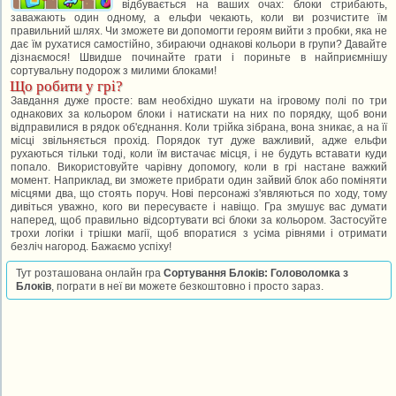
відбувається на ваших очах: блоки стрибають,
заважають один одному, а ельфи чекають, коли ви розчистите їм
правильний шлях. Чи зможете ви допомогти героям вийти з пробки, яка не
дає їм рухатися самостійно, збираючи однакові кольори в групи? Давайте
дізнаємося! Швидше починайте грати і пориньте в найприємнішу
сортувальну подорож з милими блоками!
Що робити у грі?
Завдання дуже просте: вам необхідно шукати на ігровому полі по три
однакових за кольором блоки і натискати на них по порядку, щоб вони
відправилися в рядок об'єднання. Коли трійка зібрана, вона зникає, а на її
місці звільняється прохід. Порядок тут дуже важливий, адже ельфи
рухаються тільки тоді, коли їм вистачає місця, і не будуть вставати куди
попало. Використовуйте чарівну допомогу, коли в грі настане важкий
момент. Наприклад, ви зможете прибрати один зайвий блок або поміняти
місцями два, що стоять поруч. Нові персонажі з'являються по ходу, тому
дивіться уважно, кого ви пересуваєте і навіщо. Гра змушує вас думати
наперед, щоб правильно відсортувати всі блоки за кольором. Застосуйте
трохи логіки і трішки магії, щоб впоратися з усіма рівнями і отримати
безліч нагород. Бажаємо успіху!
Тут розташована онлайн гра
Сортування Блоків: Головоломка з
Блоків
, пограти в неї ви можете безкоштовно і просто зараз.