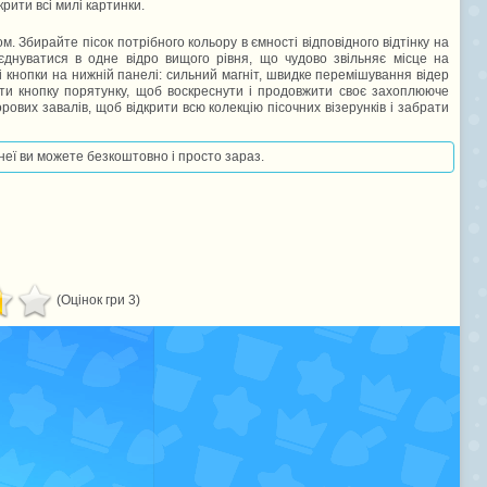
крити всі милі картинки.
м. Збирайте пісок потрібного кольору в ємності відповідного відтінку на
єднуватися в одне відро вищого рівня, що чудово звільняє місце на
і кнопки на нижній панелі: сильний магніт, швидке перемішування відер
нути кнопку порятунку, щоб воскреснути і продовжити своє захоплююче
рових завалів, щоб відкрити всю колекцію пісочних візерунків і забрати
 неї ви можете безкоштовно і просто зараз.
(Оцінок гри 3)