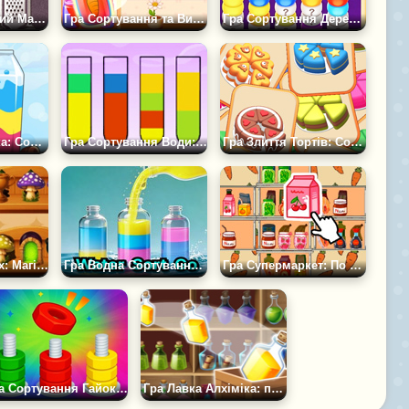
Гра Сортувальний Матч: Головоломка
Гра Сортування та Видалення Товарів: Матч 3
Гра Сортування Дерев'яних Намистин
Гра Головоломка: Сортування води в колбах
Гра Сортування Води: Класична Головоломка 2
Гра Злиття Тортів: Сортування
Гра По Поличках: Магічне Сортування Предметів
Гра Водна Сортування Го
Гра Супермаркет: По Поличках
Гра Сортування Гайок: Будуй Місто
Гра Лавка Алхіміка: по Поличках