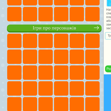
Нат
сп
пла
або
зан
Ігри про персонажів
зас
Ту
Ро