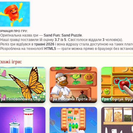
ОРМАЦІЯ ПРО ГРУ:
Оригінальна назва гри —
Sand Fun: Sand Puzzle
.
Наші гравці поставили їй оцінку
3.7 із 5
. Свої голоси віддали
3
чоловік(а).
Реліз гри відбувся в
травні 2026
і вона відразу стала доступною на таких пла
Розроблена на технології
HTML5
— грати можна прямо в браузері без встано
хожі ігри:
Гра Головоломка Сортування Метеликів
Гра Рослини Проти Зомбі: По Поличках