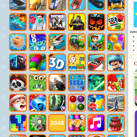
ІНФ
С