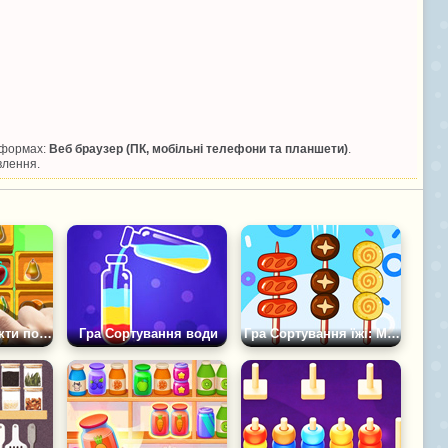
тформах:
Веб браузер (ПК, мобільні телефони та планшети)
.
влення.
Гра Сортуй Фрукти по ящиках у Саду
Гра Сортування води
Гра Сортування їжі: Мердж Головоломка