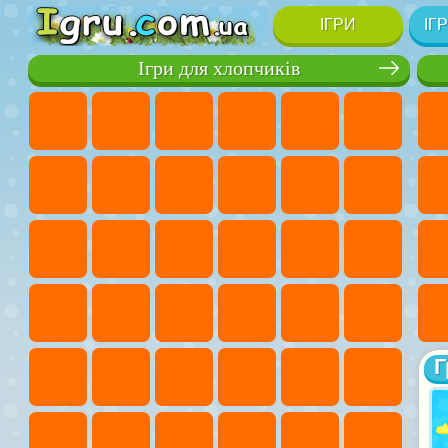
ІГРИ
ІГ
Ігри для хлопчиків
Г