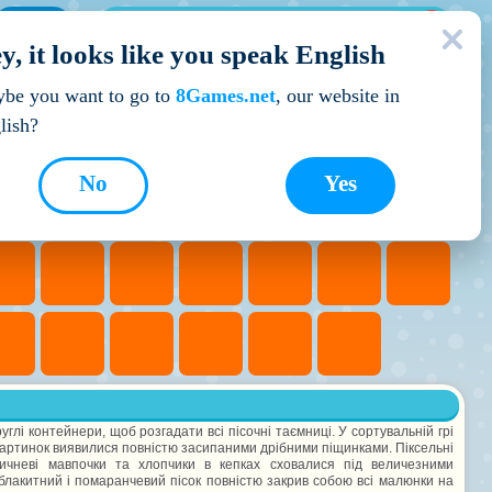
МОЇ ІГРИ
y, it looks like you speak English
Кращі ігри
be you want to go to
8Games.net
, our website in
lish?
No
Yes
углі контейнери, щоб розгадати всі пісочні таємниці. У сортувальній грі
картинок виявилися повністю засипаними дрібними піщинками. Піксельні
ричневі мавпочки та хлопчики в кепках сховалися під величезними
 блакитний і помаранчевий пісок повністю закрив собою всі малюнки на