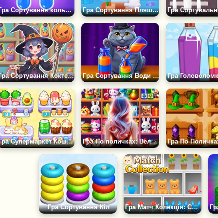
Гра Сортування кольорової води
Гра Сортування Пляшечок
Гра Сортування Коктейлів
Гра Сортування Води - Колекції
Гра Супермаркет Кошенят: Зістав і Видали
Гра По поличках: Велике сортування предметів
Гра Сортування Кіл
Гра Матч Колекція: Сортування