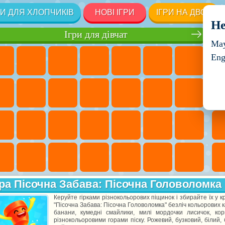
РИ ДЛЯ ХЛОПЧИКІВ
НОВІ ІГРИ
ІГРИ НА ДВОХ
He
Ігри для дівчат
May
Eng
ра Пісочна Забава: Пісочна Головоломка
Керуйте гірками різнокольорових піщинок і збирайте їх у кр
"Пісочна Забава: Пісочна Головоломка" безліч кольорових 
банани, кумедні смайлики, милі мордочки лисичок, ко
різнокольоровими горами піску. Рожевий, бузковий, білий,