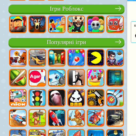
Ігри Роблокс
К
Популярні ігри