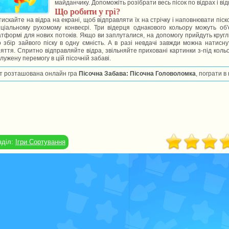
майданчику. Допоможіть розібрати весь пісок по відрах і від
Що робити у грі?
искайте на відра на екрані, щоб відправляти їх на стрічку і наповнювати піско
еціальному рухомому конвеєрі. Три відерця однакового кольору можуть об'
тформі для нових потоків. Якщо ви заплуталися, на допомогу прийдуть кругл
 збір зайвого піску в одну ємність. А в разі невдачі завжди можна натис
яття. Спритно відправляйте відра, звільняйте приховані картинки з-під кольо
лужену перемогу в цій пісочній забаві.
т розташована онлайн гра
Пісочна Забава: Пісочна Головоломка
, пограти в
зділ:
Ігри Сортування