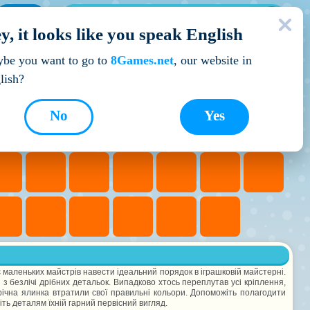
МОЇ ІГРИ
y, it looks like you speak English
Кращі ігри
be you want to go to
8Games.net
, our website in
lish?
No
Yes
 маленьких майстрів навести ідеальний порядок в іграшковій майстерні.
і з безлічі дрібних детальок. Випадково хтось переплутав усі кріплення,
ічна ялинка втратили свої правильні кольори. Допоможіть полагодити
ніть деталям їхній гарний первісний вигляд.