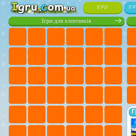
ІГРИ
ІГ
Ігри для хлопчиків
Г