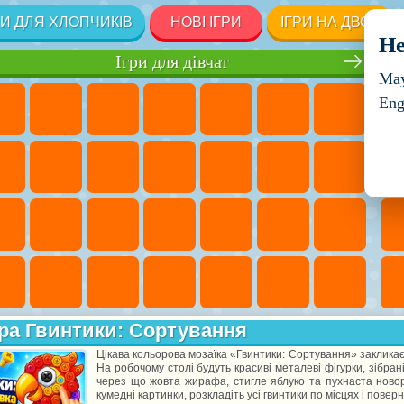
РИ ДЛЯ ХЛОПЧИКІВ
НОВІ ІГРИ
ІГРИ НА ДВОХ
He
Ігри для дівчат
May
Eng
ра Гвинтики: Сортування
Цікава кольорова мозаїка «Гвинтики: Сортування» закликає
На робочому столі будуть красиві металеві фігурки, зібран
через що жовта жирафа, стигле яблуко та пухнаста новор
кумедні картинки, розкладіть усі гвинтики по місцях і повер