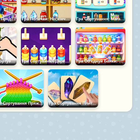
Гра Сортування Предметів: По Поличках
Гра Полички: Нескінченне Сортування
Гра Сортування: Магазин Товарів
Гра Жива Їжа: Сортування по Поличках
Гра Сортування Дерев'яних Намистин
Гра Об'єднуй Банки: Сортування Контейнера
Гра Сортування Пряжі за Кольором
Гра Сортування Плиток: Кристали