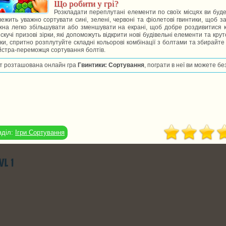
Що робити у грі?
Розкладати переплутані елементи по своїх місцях ви будет
ежить уважно сортувати сині, зелені, червоні та фіолетові гвинтики, щоб за
на легко збільшувати або зменшувати на екрані, щоб добре роздивитися к
скучі призові зірки, які допоможуть відкрити нові будівельні елементи та кр
ки, спритно розплутуйте складні кольорові комбінації з болтами та збирай
стра-переможця сортування болтів.
т розташована онлайн гра
Гвинтики: Сортування
, пограти в неї ви можете б
зділ:
Ігри Сортування