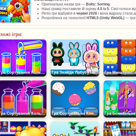
Оригінальна назва гри —
Bolts: Sorting
.
Наші гравці поставили їй оцінку
4.5 із 5
. Свої голоси в
Реліз гри відбувся в
червні 2026
і вона відразу стала
Розроблена на технології
HTML5 (Unity WebGL)
— грат
хожі ігри:
Гра Сортування Кольорової Рідини
Гра Знайди Лабубу Пару
Гра Сортування Кольорового Піску
Гра Сортувальна Кондитерська Фабрика