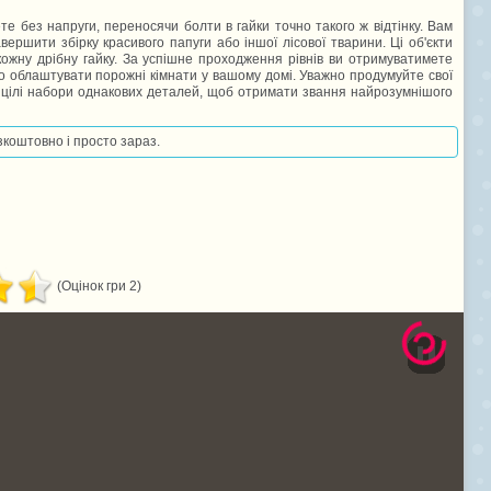
е без напруги, переносячи болти в гайки точно такого ж відтінку. Вам
вершити збірку красивого папуги або іншої лісової тварини. Ці об'єкти
ожну дрібну гайку. За успішне проходження рівнів ви отримуватимете
уто облаштувати порожні кімнати у вашому домі. Уважно продумуйте свої
те цілі набори однакових деталей, щоб отримати звання найрозумнішого
езкоштовно і просто зараз.
(Оцінок гри 2)