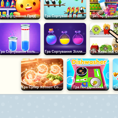
Гра Сортування Предметів: Магазин Іграшок
Гра Сортування Птахів Челлендж
Гра Сортування кольорової води
Гра Сортування Зілля: Видобуток Еліксиру
Гра Супер Хотпот: Сортування Їжі
Гра Посудомийка