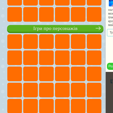
нал
мож
бли
кро
май
Ігри про персонажів
Ту
Ро