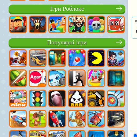
Ігри Роблокс
К
Популярні ігри