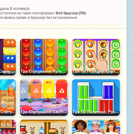
іддали
2
чоловік(а).
 доступною на таких платформах:
Веб браузер (ПК)
.
и можна прямо в браузері без встановлення.
Гра Монстрікс: Сортування Монстрів
Гра Сортування Кульок: Розклади за Кольорами
Гра По Порядку: Сортування Суші
Гра Божевільне Сортування Товарів 3Д
Гра Сортування Сміття для Дітей
Гра По Поличках: Розклади Книжки за Кольорами