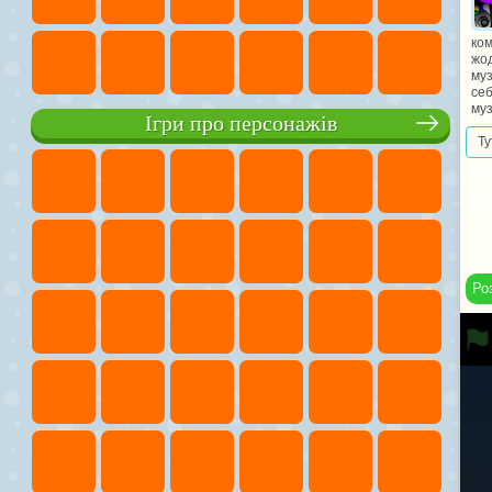
ком
жод
муз
себ
муз
Ігри про персонажів
Ту
Ро