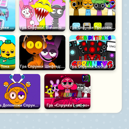
Гра Оббі 3Д Спрунки Паркур
Гра Спрунки: Бананова Каша
Гра Спрунки Продовження
 Тока
Гра Спрунки Шифтед: Погляд Скіяка
Гра Спрунки Скібіді Титани
Гра Допоможи Спрунки: Інкредибокс Челлендж
Гра «Спрунки Lewboo»