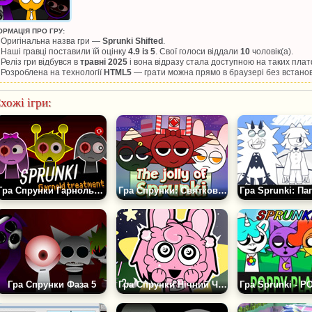
ОРМАЦІЯ ПРО ГРУ:
Оригінальна назва гри —
Sprunki Shifted
.
Наші гравці поставили їй оцінку
4.9 із 5
. Свої голоси віддали
10
чоловік(а).
Реліз гри відбувся в
травні 2025
і вона відразу стала доступною на таких пла
Розроблена на технології
HTML5
— грати можна прямо в браузері без встано
хожі ігри:
Гра Спрунки Гарнольд Трітмент Ремастеред
Гра Спрунки: Святкове Різдво
Гра Спрунки Фаза 5
Гра Спрунки Нічний Час 2