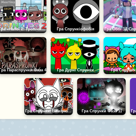
Гра «Напої 2: Тропічний Блиск»
Гра Спрункіофобія
Гра Параспрунки Фаза 4
Гра Дурні Спрунки
Гра Спрунки
Гра Спрунки: Вимірювання Венди
Гра Спрунки Фаза 11