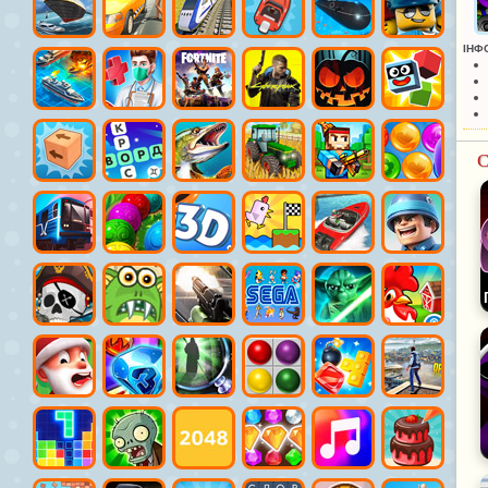
ІНФ
С