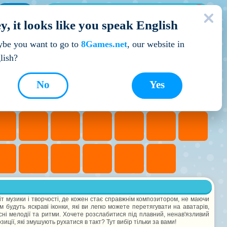
МОЇ ІГРИ
y, it looks like you speak English
Кращі ігри
be you want to go to
8Games.net
, our website in
lish?
No
Yes
т музики і творчості, де кожен стає справжнім композитором, не маючи
 будуть яскраві іконки, які ви легко можете перетягувати на аватарів,
і мелодії та ритми. Хочете розслабитися під плавний, ненав'язливий
иції, які змушують рухатися в такт? Тут вибір тільки за вами!