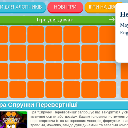
РИ ДЛЯ ХЛОПЧИКІВ
НОВІ ІГРИ
ІГРИ НА ДВОХ
He
Ігри для дівчат
May
Eng
ра Спрунки Перевертніші
Гра "Спрунки Перевертніші" запрошує вас зануритися у сві
музичної освіти або досвіду. Вашим головним інструментом
перетворюючи їх на моторошних монстрів, формуючи власн
трек? Чи, можливо, вам до душі динамічні та запальні композ