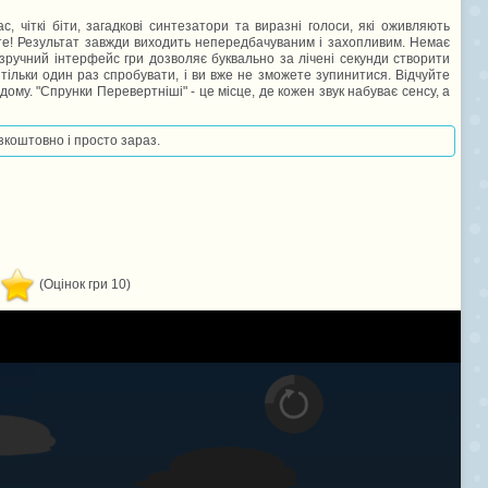
, чіткі біти, загадкові синтезатори та виразні голоси, які оживляють
те! Результат завжди виходить непередбачуваним і захопливим. Немає
зручний інтерфейс гри дозволяє буквально за лічені секунди створити
 тільки один раз спробувати, і ви вже не зможете зупинитися. Відчуйте
ому. "Спрунки Перевертніші" - це місце, де кожен звук набуває сенсу, а
езкоштовно і просто зараз.
(Оцінок гри 10)