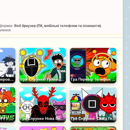
тформах:
Веб браузер (ПК, мобільні телефони та планшети)
.
влення.
Гра Sprunki: Паперова Школа
Ігри Спрунки: Гравець 456
Гра Перевір Телефон Спрунків
Гра Sprunki - POPPY PLAYTIME (MOD)
Гра Спрунки Нова Версія
Гра Спрунки: Сквід Гейм