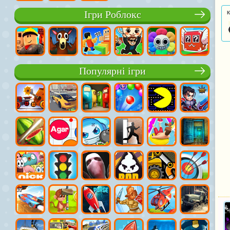
Ігри Роблокс
К
Популярні ігри