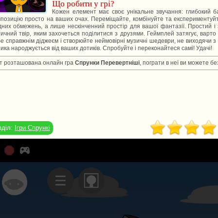
Що робити у грі?
Кожен елемент має своє унікальне звучання: глибокий бас
позицію просто на ваших очах. Переміщайте, комбінуйте та експериментуй
них обмежень, а лише нескінченний простір для вашої фантазії. Простий і 
ичний твір, яким захочеться поділитися з друзями. Геймплей затягує, варто
е справжнім діджеєм і створюйте неймовірні музичні шедеври, не виходячи з д
ика народжується від ваших дотиків. Спробуйте і переконайтеся самі! Удачі!
т розташована онлайн гра
Спрунки Перевертніші
, пограти в неї ви можете б
зділ:
Ігри Спрункі