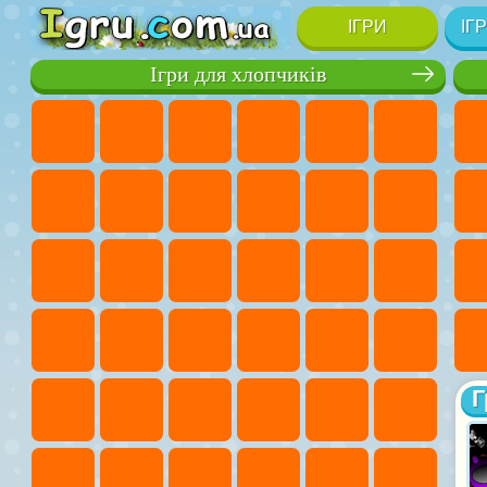
ІГРИ
ІГ
Ігри для хлопчиків
Г