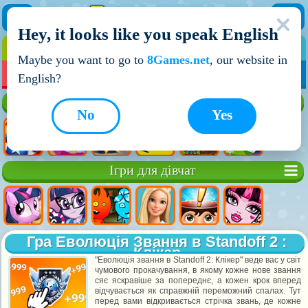
Hey, it looks like you speak English
ІГРИ
ІГРИ ДЛЯ ХЛОПЧИКІВ
Maybe you want to go to
8Games.net
, our website in
МОЇ ІГРИ
НОВІ ІГРИ
ІГРИ НА ДВОХ
English?
Кращі ігри
No
Yes
Ігри для дівчат
Гра Еволюція Звання в Standoff 2 :
Клікер
"Еволюція звання в Standoff 2: Клікер" веде вас у світ
чумового прокачування, в якому кожне нове звання
сяє яскравіше за попереднє, а кожен крок вперед
відчувається як справжній переможний спалах. Тут
перед вами відкривається стрічка звань, де кожне