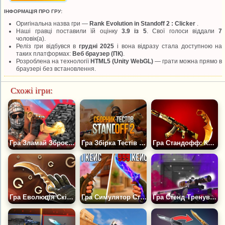
ІНФОРМАЦІЯ ПРО ГРУ:
Оригінальна назва гри —
Rank Evolution in Standoff 2 : Clicker
.
Наші гравці поставили їй оцінку
3.9 із 5
. Свої голоси віддали
7
чоловік(а).
Реліз гри відбувся в
грудні 2025
і вона відразу стала доступною на
таких платформах:
Веб браузер (ПК)
.
Розроблена на технології
HTML5 (Unity WebGL)
— грати можна прямо в
браузері без встановлення.
Схожі ігри:
Гра Зламай Зброєю з Standoff 2: Пісочниця
Гра Збірка Тестів Standoff 2
Гра Стандофф: Контратака
Гра Еволюція Скінів Симулятор Standoff 2
Гра Симулятор Стандоф 2: Відкриття Безкоштовних Кейсів
Гра Стенд Тренування