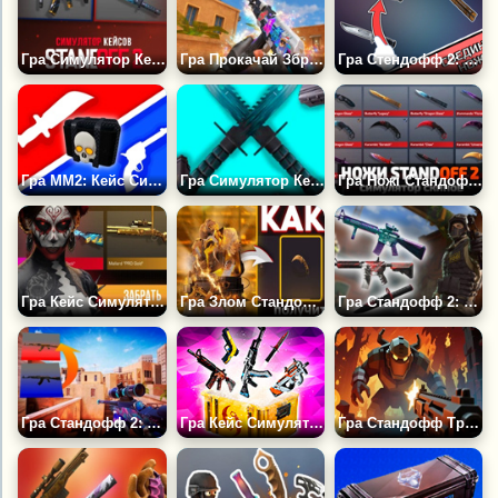
Гра Симулятор Кейсів 3 Standoff 2
Гра Прокачай Зброю Стендофф 2
Гра Стендофф 2: Еволюція Ножів
Гра ММ2: Кейс Симулятор 2
Гра Симулятор Кейси Standoff 2
Гра Ножі Стандофф 2: Симулятор Скінів
Гра Кейс Симулятор Станд Бокс 2: Стандоф 3Д
Гра Злом Стандофф 2
Гра Стандофф 2: Симулятор Кейсів і Боксів
Гра Стандофф 2: Злом Симулятор Кейсів
Гра Кейс Симулятор для Стандофф
Гра Стандофф Тренування: Підземелля