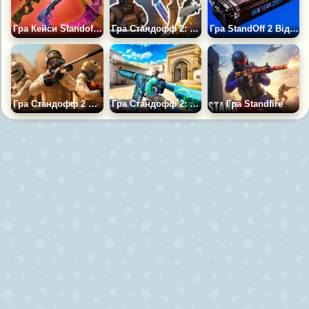
Гра Кейси Standoff 2: Симулятор
Гра Стандофф 2: Крафт Ножів
Гра StandOff 2 Відкриття Кейсів
Гра Стандофф 2 Оригінал
Гра Стандофф 2: Десант
Гра Standfire