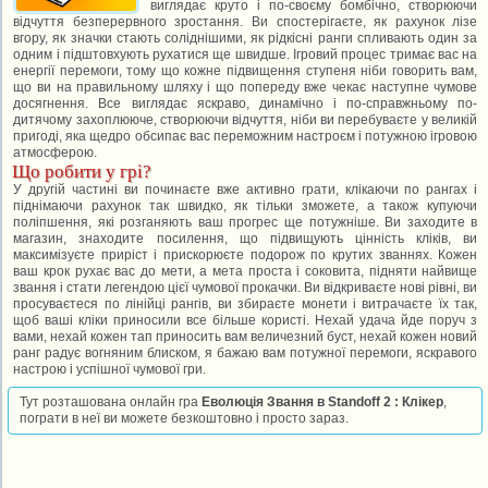
виглядає круто і по-своєму бомбічно, створюючи
відчуття безперервного зростання. Ви спостерігаєте, як рахунок лізе
вгору, як значки стають соліднішими, як рідкісні ранги спливають один за
одним і підштовхують рухатися ще швидше. Ігровий процес тримає вас на
енергії перемоги, тому що кожне підвищення ступеня ніби говорить вам,
що ви на правильному шляху і що попереду вже чекає наступне чумове
досягнення. Все виглядає яскраво, динамічно і по-справжньому по-
дитячому захоплююче, створюючи відчуття, ніби ви перебуваєте у великій
пригоді, яка щедро обсипає вас переможним настроєм і потужною ігровою
атмосферою.
Що робити у грі?
У другій частині ви починаєте вже активно грати, клікаючи по рангах і
піднімаючи рахунок так швидко, як тільки зможете, а також купуючи
поліпшення, які розганяють ваш прогрес ще потужніше. Ви заходите в
магазин, знаходите посилення, що підвищують цінність кліків, ви
максимізуєте приріст і прискорюєте подорож по крутих званнях. Кожен
ваш крок рухає вас до мети, а мета проста і соковита, підняти найвище
звання і стати легендою цієї чумової прокачки. Ви відкриваєте нові рівні, ви
просуваєтеся по лінійці рангів, ви збираєте монети і витрачаєте їх так,
щоб ваші кліки приносили все більше користі. Нехай удача йде поруч з
вами, нехай кожен тап приносить вам величезний буст, нехай кожен новий
ранг радує вогняним блиском, я бажаю вам потужної перемоги, яскравого
настрою і успішної чумової гри.
Тут розташована онлайн гра
Еволюція Звання в Standoff 2 : Клікер
,
пограти в неї ви можете безкоштовно і просто зараз.