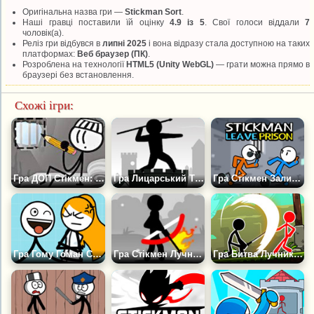
Оригінальна назва гри —
Stickman Sort
.
Наші гравці поставили їй оцінку
4.9 із 5
. Свої голоси віддали
7
чоловік(а).
Реліз гри відбувся в
липні 2025
і вона відразу стала доступною на таких
платформах:
Веб браузер (ПК)
.
Розроблена на технології
HTML5 (Unity WebGL)
— грати можна прямо в
браузері без встановлення.
Схожі ігри:
Гра ДОП Стікмен: Втеча з в'язниці
Гра Лицарський Турнір
Гра Стікмен Залишає В'язницю
Гра Гому Гоман Стікмен
Гра Стікмен Лучник 2
Гра Битва Лучника Стікмена