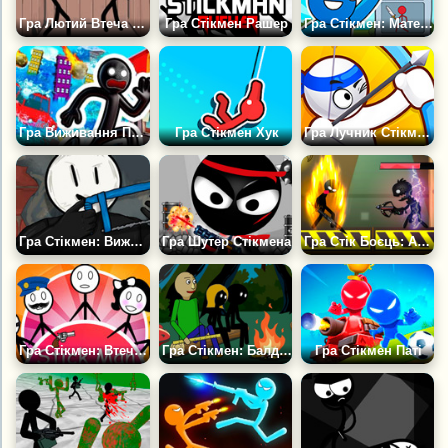
Гра Лютий Втеча Стіка
Гра Стікмен Рашер
Гра Стікмен: Математичний Бій
Гра Виживання При Стихійних Лихах
Гра Стікмен Хук
Гра Лучник Стікмен: Стріляє з Луки по Червоних
Гра Стікмен: Виживи або Помри
Гра Шутер Стікмена
Гра Стік Боєць: Атака Зомбі
Гра Стікмен: Втеча з дому
Гра Стікмен: Балді в Лісі
Гра Стікмен Паті