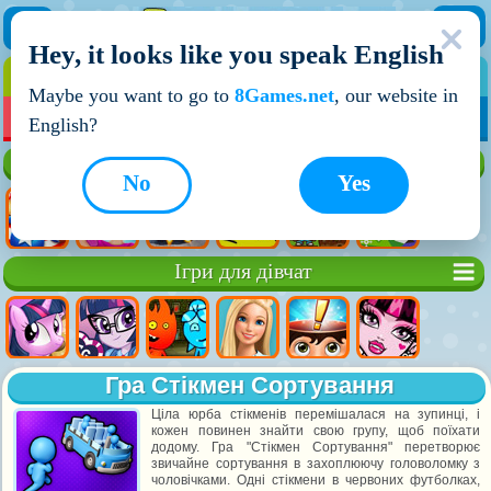
Hey, it looks like you speak English
ІГРИ
ІГРИ ДЛЯ ХЛОПЧИКІВ
Maybe you want to go to
8Games.net
, our website in
МОЇ ІГРИ
НОВІ ІГРИ
ІГРИ НА ДВОХ
English?
Кращі ігри
No
Yes
Ігри для дівчат
Гра Стікмен Сортування
Ціла юрба стікменів перемішалася на зупинці, і
кожен повинен знайти свою групу, щоб поїхати
додому. Гра "Стікмен Сортування" перетворює
звичайне сортування в захоплюючу головоломку з
чоловічками. Одні стікмени в червоних футболках,