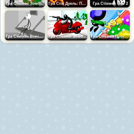
Гра Стікмен Зомбі 3Д
Гра Стік Дуель: Помста
Гра Стікмен Сем 2
Гра Стікмен Втеча з В'язниці 2: Короткий Сюжет
Гра Стікмен Зомбі: Мотоцикл
Гра Стікмен Проти Зомбі