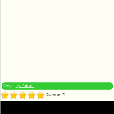
Розділ:
Ігри Стікмен
(Оцінок гри 7)