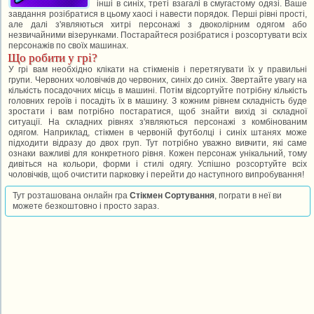
інші в синіх, треті взагалі в смугастому одязі. Ваше
завдання розібратися в цьому хаосі і навести порядок. Перші рівні прості,
але далі з'являються хитрі персонажі з двоколірним одягом або
незвичайними візерунками. Постарайтеся розібратися і розсортувати всіх
персонажів по своїх машинах.
Що робити у грі?
У грі вам необхідно клікати на стікменів і перетягувати їх у правильні
групи. Червоних чоловічків до червоних, синіх до синіх. Звертайте увагу на
кількість посадочних місць в машині. Потім відсортуйте потрібну кількість
головних героїв і посадіть їх в машину. З кожним рівнем складність буде
зростати і вам потрібно постаратися, щоб знайти вихід зі складної
ситуації. На складних рівнях з'являються персонажі з комбінованим
одягом. Наприклад, стікмен в червоній футболці і синіх штанях може
підходити відразу до двох груп. Тут потрібно уважно вивчити, які саме
ознаки важливі для конкретного рівня. Кожен персонаж унікальний, тому
дивіться на кольори, форми і стилі одягу. Успішно розсортуйте всіх
чоловічків, щоб очистити парковку і перейти до наступного випробування!
Тут розташована онлайн гра
Стікмен Сортування
, пограти в неї ви
можете безкоштовно і просто зараз.