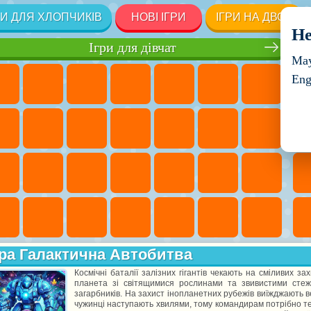
РИ ДЛЯ ХЛОПЧИКІВ
НОВІ ІГРИ
ІГРИ НА ДВОХ
He
Ігри для дівчат
May
Eng
ра Галактична Автобитва
Космічні баталії залізних гігантів чекають на сміливих з
планета зі світящимися рослинами та звивистими стеж
загарбників. На захист інопланетних рубежів виїжджають ве
чужинці наступають хвилями, тому командирам потрібно те