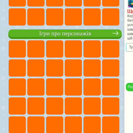
Що
Кер
бит
усп
шви
Ігри про персонажів
шви
цій
Ту
Ро