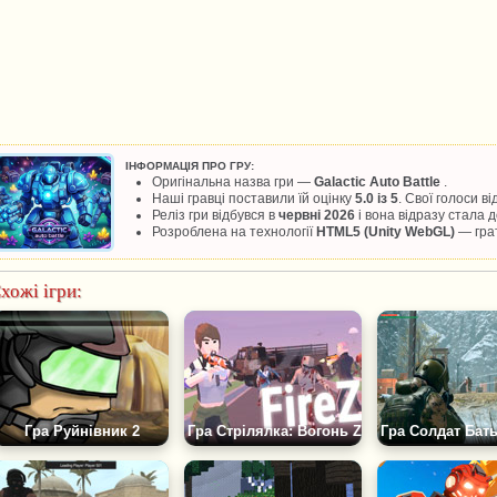
ІНФОРМАЦІЯ ПРО ГРУ:
Оригінальна назва гри —
Galactic Auto Battle
.
Наші гравці поставили їй оцінку
5.0 із 5
. Свої голоси в
Реліз гри відбувся в
червні 2026
і вона відразу стала
Розроблена на технології
HTML5 (Unity WebGL)
— грат
хожі ігри:
Гра Руйнівник 2
Гра Стрілялка: Вогонь Z