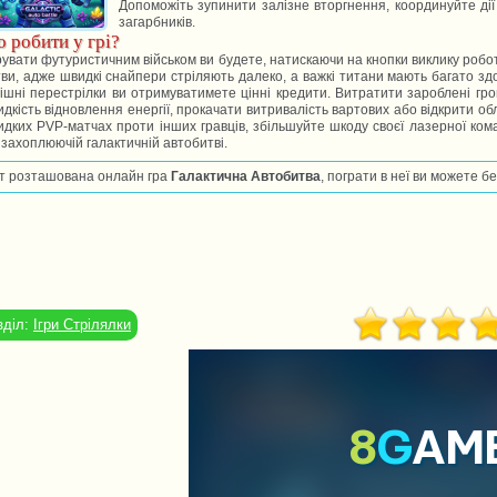
Допоможіть зупинити залізне вторгнення, координуйте дії 
загарбників.
 робити у грі?
увати футуристичним військом ви будете, натискаючи на кнопки виклику роботі
ви, адже швидкі снайпери стріляють далеко, а важкі титани мають багато здо
ішні перестрілки ви отримуватимете цінні кредити. Витратити зароблені г
дкість відновлення енергії, прокачати витривалість вартових або відкрити об
дких PVP-матчах проти інших гравців, збільшуйте шкоду своєї лазерної ко
 захоплюючій галактичній автобитві.
т розташована онлайн гра
Галактична Автобитва
, пограти в неї ви можете б
зділ:
Ігри Стрілялки