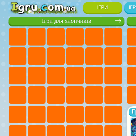
ІГРИ
ІГ
Ігри для хлопчиків
Г