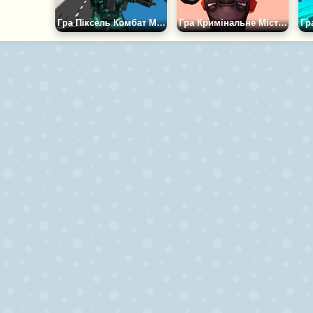
Гра Піксель Комбат Мультиплеєр
Гра Кримінальне Місто 2 3Д