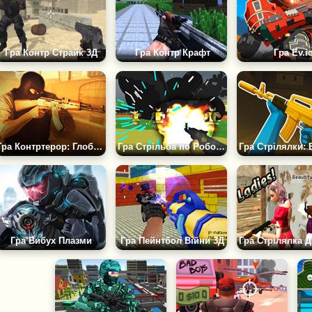
Гра Контр Страйк 3Д
Гра Контр Крафт
Гра Ev.i
Гра Контртерор: Глобальний Удар
Гра Стрільба по Роботах на Базі
Гра Вибух Плазми
Гра Пейнтбол Війни 3Д
Гра Стрілялка Д