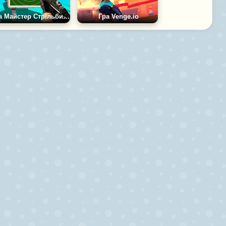
Гра Майстер Стрільбища: Снайперська Академія
Гра Venge.io