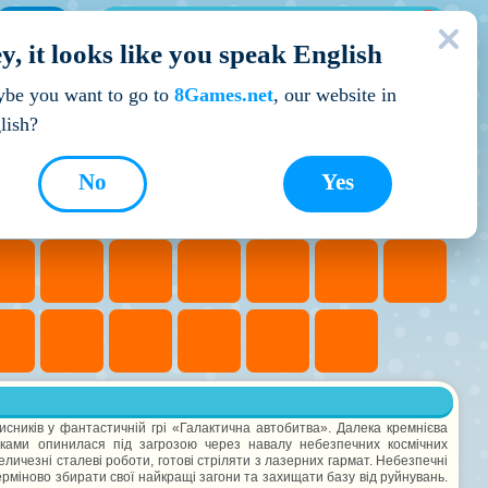
МОЇ ІГРИ
y, it looks like you speak English
Кращі ігри
be you want to go to
8Games.net
, our website in
lish?
No
Yes
ахисників у фантастичній грі «Галактична автобитва». Далека кремнієва
ками опинилася під загрозою через навалу небезпечних космічних
личезні сталеві роботи, готові стріляти з лазерних гармат. Небезпечні
рміново збирати свої найкращі загони та захищати базу від руйнувань.