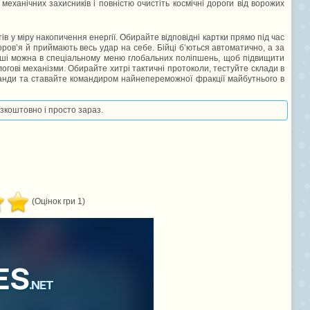
механічних захисників і повністю очистіть космічні дороги від ворожих
в у міру накопичення енергії. Обирайте відповідні картки прямо під час
ров’я й приймають весь удар на себе. Бійці б’ються автоматично, а за
роші можна в спеціальному меню глобальних поліпшень, щоб підвищити
логові механізми. Обирайте хитрі тактичні протоколи, тестуйте склади в
манди та ставайте командиром найнепереможної фракції майбутнього в
езкоштовно і просто зараз.
(Оцінок гри 1)