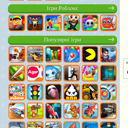
Ігри Роблокс
Популярні ігри
К