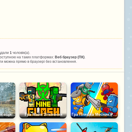
іддали
1
чоловік(а).
 доступною на таких платформах:
Веб браузер (ПК)
.
и можна прямо в браузері без встановлення.
Гра Солдат Батьківщини
Гра Майн Зіткнення
Гра Пляшка Месник Рояль