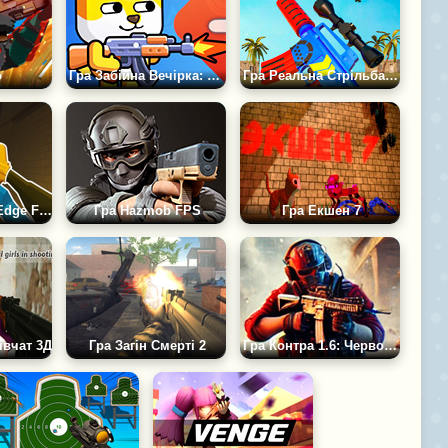
o
Гра Забійна Вечірка: Міні-Стрелялка
Гра Реальна Стрільба ФПС
Гра Стрілялки: Edge Fire 2
Гра Hazmob FPS
Гра Екшен 7
івчат 3Д
Гра Загін Смерті 2
Гра Контра 1.6: Червоні Проти Синіх