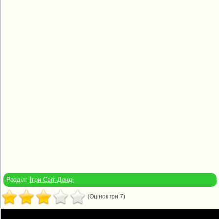
Розділ:
Ігри Світ Денді
(Оцінок гри 7)