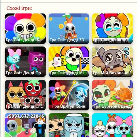
Схожі ігри:
Гра Світ Денді: Клікер
Гра Світ Денді 3D Симулятор
Гра Світ Денді АСМР Сквіш Релакс Мод: Миття
Гра Світ Денді Оригінал
Гра Світ Денді Міні-ігри Релакс і Антистрес
Гра Мій Вихованець Пебл
Гра Світ Денді Спрунки Мод
Гра Врятуй Конні
Гра Бургерна Денді