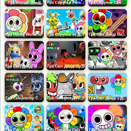
Гра Вкради Денді
Гра Спрунки Ретейк Світ Денді
Гра Спрунки Світ Денді Ремастеред
Гра Dandy World Магнат
Гра Спрунки vs Денді Шутер 3D
Гра Світ Денді Плейграунд Регдолл Сандбокс
Гра Світ Денді зі Спрунки
Гра Світ Денді Оригінал 3D
Гра Злиття Денді
Гра Симулятор Світ Денді
Гра Телефонуйте у Світ Денді
Гра Світ Денді з Другом
Гра Світ Денді Міні Ігри: Челлендж Мод
Гра Спрунки Світ Денді
Гра Перевір Телефон Світ Денді