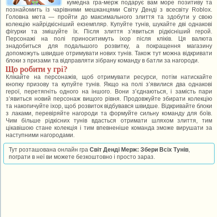
кумедна гра-мерж подарує вам море позитиву та
познайомить із чарівними мешканцями Світу Денді з всесвіту Roblox.
Головна мета — пройти до максимального злиття та здобути у свою
колекцію найрідкісніший екземпляр. Купуйте тунів, шукайте дві однакові
фігурки та змішуйте їх. Після злиття з’явиться рідкісніший герой.
Персонажі на полі приноситимуть іхор після кліків. Ця валюта
знадобиться для подальшого розвитку, а покращення магазину
допоможуть швидше отримувати нових тунів. Також тут можна відкривати
блоки з призами та відправляти зібрану команду в батли за нагороди.
Що робити у грі?
Клікайте на персонажів, щоб отримувати ресурси, потім натискайте
кнопку призову та купуйте тунів. Якщо на полі з’явилися два однакові
герої, перетягніть одного на іншого. Вони з’єднаються, і замість пари
з’явиться новий персонаж вищого рівня. Продовжуйте збирати колекцію
та накопичуйте іхор, щоб розвиток відбувався швидше. Відкривайте блоки
з лаками, перевіряйте нагороди та формуйте сильну команду для боїв.
Чим більше рідкісних тунів вдасться отримати шляхом злиття, тим
цікавішою стане колекція і тим впевненіше команда зможе вирушати за
наступними нагородами.
Тут розташована онлайн гра
Світ Денді Мерж: Збери Всіх Тунів
,
пограти в неї ви можете безкоштовно і просто зараз.