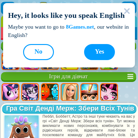
Hey, it looks like you speak English
ІГРИ
ІГРИ ДЛЯ ХЛОПЧИКІВ
Maybe you want to go to
8Games.net
, our website in
МОЇ ІГРИ
НОВІ ІГРИ
ІГРИ НА ДВОХ
English?
Кращі ігри
No
Yes
Ігри для дівчат
Гра Світ Денді Мерж: Збери Всіх Тунів
Пеббл, Боббетт, Астро та інші туни чекають на вас у
грі «Світ Денді Мерж: Збери всіх тунів». Тут можна
викликати нових персонажів, комбінувати їх у
рідкісніших героїв, відкривати лакі-блоки та
посилювати команду для майбутніх боїв. Ця