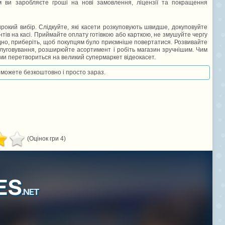
м ви заробляєте гроші на нові замовлення, ліцензії та покращення
рокий вибір. Слідкуйте, які касети розкуповують швидше, докуповуйте
нтів на касі. Приймайте оплату готівкою або карткою, не змушуйте чергу
удно, приберіть, щоб покупцям було приємніше повертатися. Розвивайте
слуговування, розширюйте асортимент і робіть магазин зручнішим. Чим
ми перетвориться на великий супермаркет відеокасет.
ви можете безкоштовно і просто зараз.
(Оцінок гри 4)