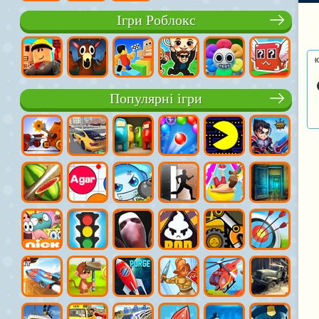
Ігри Роблокс
К
Популярні ігри