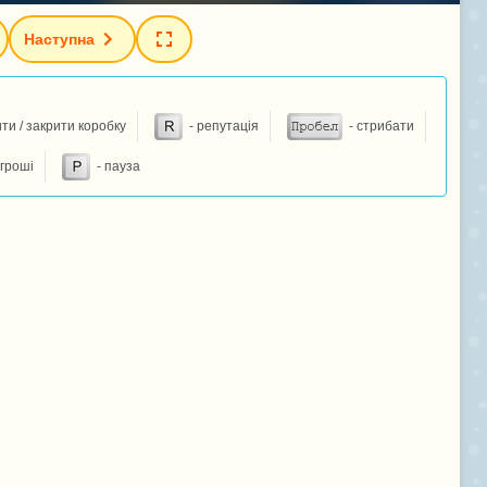
Наступна
ити / закрити коробку
- репутація
- стрибати
 гроші
- пауза