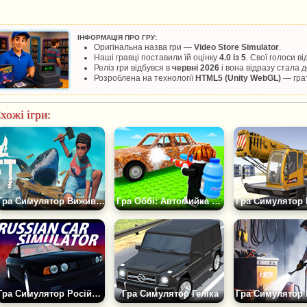
ІНФОРМАЦІЯ ПРО ГРУ:
Оригінальна назва гри —
Video Store Simulator
.
Наші гравці поставили їй оцінку
4.0 із 5
. Свої голоси в
Реліз гри відбувся в
червні 2026
і вона відразу стала
Розроблена на технології
HTML5 (Unity WebGL)
— грат
хожі ігри:
Гра Симулятор Виживання на Плоту
Гра Оббі: Автомийка Тайкун Магнат
Гра Симулятор Російських Машин
Гра Симулятор Геліка