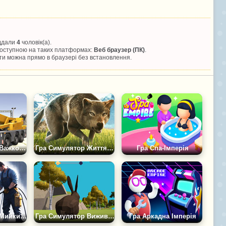
іддали
4
чоловік(а).
 доступною на таких платформах:
Веб браузер (ПК)
.
и можна прямо в браузері без встановлення.
Гра Симулятор Важкого Крана 3Д
Гра Симулятор Життя Вовка
Гра Спа-Імперія
Гра Симулятор Мийки Високого Тиску
Гра Симулятор Виживання в Лісі: Еволюція Тварин
Гра Аркадна Імперія