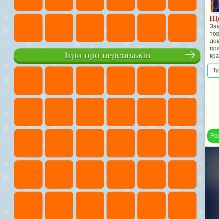
Що
Зам
тов
дов
при
Ігри про персонажів
кра
Ту
Ро