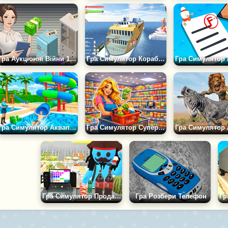
Гра Аукціонні Війни 1: Симулятор Аукціону
Гра Симулятор Кораблів 2019
Гра Симулятор Аквапарку
Гра Симулятор Супермаркету: Магазин Мрії
Гра Симулятор Продавця Касира
Гра Розбери Телефон