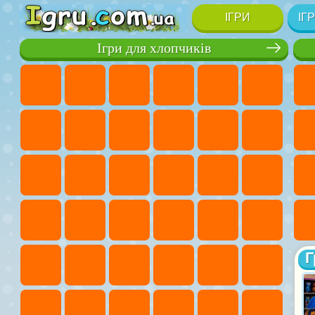
ІГРИ
ІГ
Ігри для хлопчиків
Г