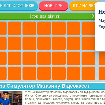
РИ ДЛЯ ХЛОПЧИКІВ
НОВІ ІГРИ
ІГРИ НА ДВОХ
He
Ігри для дівчат
May
Eng
ра Симулятор Магазину Відеокасет
У грі «Симулятор магазину відеокасет» ви відкриваєте ма
бізнес. Спочатку ви володітимете невеликим приміщенням
полиці, різноманітні касети, покупці, нові жанри фільмів
стежити за товаром, чистотою, касою та репутацією. 