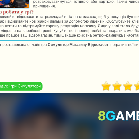
розраховуватимуться готівкою або карткою. Таким чино
приміщення.
 робити у грі?
овляйте відеокасети та розкладайте їх на стелажах, щоб у покупців був ши
ар і відкривайте нові жанри фільмів за допомогою ліцензій. Обслуговуйте кліє
го чекати та підтримуйте хорошу репутацію магазину. Якщо у залі стало бр
міщення на зароблені гроші. Купуйте нові полиці, меблі та апарати самооб
ще працює ваш відеомагазин, тим швидше крихітна ретро-крамничка з касета
т розташована онлайн гра
Симулятор Магазину Відеокасет
, пограти в неї 
зділ:
Ігри Симулятори