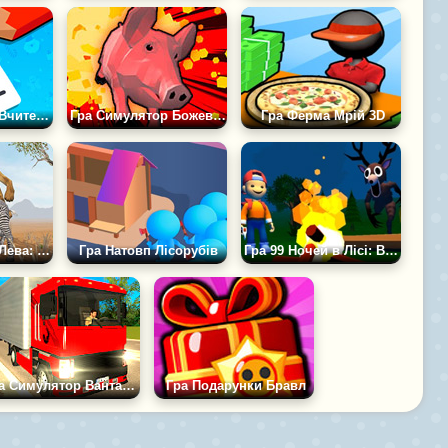
Гра Симулятор Вчителя: Різдвяний Іспит
Гра Симулятор Божевільної Свинки
Гра Ферма Мрій 3D
Гра Симулятор Лева: Полювання на диких тварин
Гра Натовп Лісорубів
Гра 99 Ночей в Лісі: Виживання в Таборі
Гра Симулятор Вантажівки: Росія
Гра Подарунки Бравл