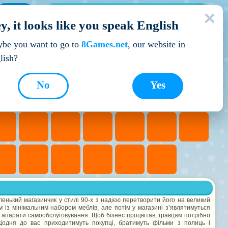
МОЇ ІГРИ
y, it looks like you speak English
Кращі ігри
be you want to go to
8Games.net
, our website in
lish?
No
Yes
ленький магазинчик у стилі 90-х з надією перетворити його на великий
 із мінімальним набором меблів, але потім у магазині з’являтимуться
 та апарати самообслуговування. Щоб бізнес процвітав, гравцям потрібно
Щодня до вас приходитимуть покупці, братимуть фільми з полиць і