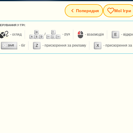
Попередня
Мої Ігри
ЕРУВАННЯ У ГРІ:
- огляд
/
- рух
- взаємодія
- відкр
- біг
- прискорення за рекламу
- прискорення за