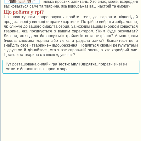
кілька простих запитань. Хто знає, може, всередині
вас ховається саме та тварина, яка відображає ваш настрій та емоції?
Що робити у грі?
На початку вам запропонують пройти тест, де варіанти відповідей
представлені у вигляді яскравих картинок. Потрібно вибрати зображення,
які ближче до вашого смаку та серця. За кожним вашим вибором ховається
тварина, яка поєднується з вашим характером. Яким буде результат?
Лисеня, яке вдало балансує між грайливістю та хитрістю? А може, вам
ближча спокійна корівка або легка й радісна зайка? Дізнайтеся це й
знайдіть своє «тваринне» відображення! Поділіться своїми результатами
з друзями й дізнайтеся, хто з вас справжній заєць, а хто хоробрий лис.
Цікаво, яка тварина є вашою «душею»?
Тут розташована онлайн гра
Тести: Милі Звірятка
, пограти в неї ви
можете безкоштовно і просто зараз.