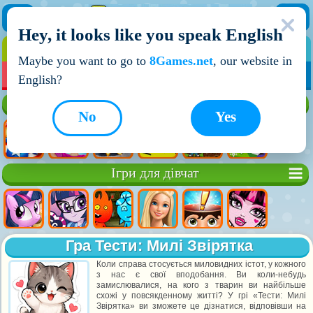
Hey, it looks like you speak English
ІГРИ
ІГРИ ДЛЯ ХЛОПЧИКІВ
Maybe you want to go to
8Games.net
, our website in
МОЇ ІГРИ
НОВІ ІГРИ
ІГРИ НА ДВОХ
English?
Кращі ігри
No
Yes
Ігри для дівчат
Гра Тести: Милі Звірятка
Коли справа стосується миловидних істот, у кожного
з нас є свої вподобання. Ви коли-небудь
замислювалися, на кого з тварин ви найбільше
схожі у повсякденному житті? У грі «Тести: Милі
Звірятка» ви зможете це дізнатися, відповівши на