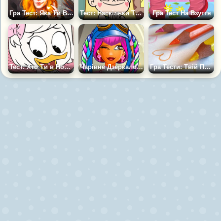
Гра Тест: Яка Ти Відьма?
Тест: Наскільки Ти схожа на Зірочку
Гра Тест На Взуття
Тест: Хто Ти в Нових Качиних Історіях?
Чарівне Дзеркало: Хто Ти Сьогодні
Гра Тести: Твій Почерк