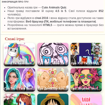
ІНФОРМАЦІЯ ПРО ГРУ:
Оригінальна назва гри —
Cute Animals Quiz
.
Наші гравці поставили їй оцінку
4.5 із 5
. Свої голоси віддали
852
чоловік(а).
Реліз гри відбувся в
січні 2016
і вона відразу стала доступною на таких
платформах:
Веб браузер (ПК, мобільні телефони та планшети)
.
Розроблена на технології
HTML5
— грати можна прямо в браузері без
встановлення.
Схожі ігри:
Який Ти Казковий Єдиноріг?
Гра Тест: Який Ти Мемчик?
Гра Хто Ти з КВАДРОБЕРІВ?
Гра Тест: Твій Колір Волосся у Світі Магії
Гра Детектор Кохання
Гра Збірник Тестів. Любов, Друзі, Стосунки