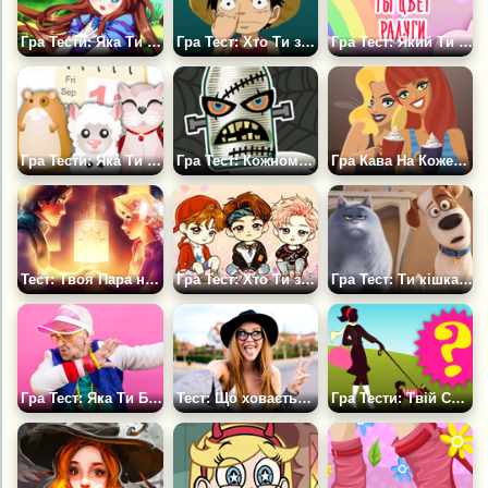
Гра Тести: Яка Ти Принцеса
Гра Тест: Хто Ти з Ван Піс?
Гра Тест: Який Ти Колір Веселки?
Гра Тести: Яка Ти Тварина
Гра Тест: Кожному монстру потрібне ім'я
Гра Кава На Кожен День
Тест: Твоя Пара на День Св Валентина
Гра Тест: Хто Ти з Bts?
Гра Тест: Ти кішка чи собака
Гра Тест: Яка Ти Бабуся?
Тест: Що ховається за твоїм селфі
Гра Тести: Твій Собака