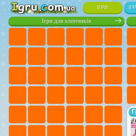
ІГРИ
ІГ
Ігри для хлопчиків
Г