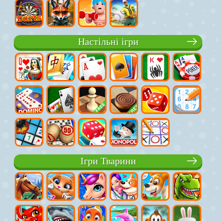
Настільні ігри
Ігри Тварини