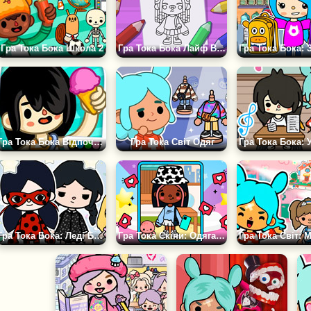
Гра Тока Бока Школа 2
Гра Тока Бока Лайф Ворлд Розмальовки
Гра Тока Бока Відпочинок
Гра Тока Світ Одяг
Гра Тока Бока: Леді Баг і Друзі
Гра Тока Скіни: Одягалки