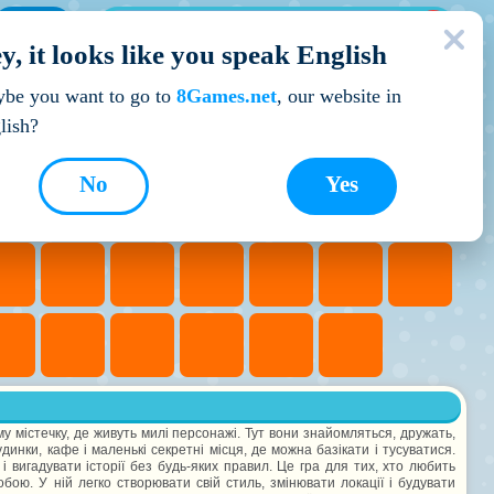
МОЇ ІГРИ
y, it looks like you speak English
Кращі ігри
be you want to go to
8Games.net
, our website in
lish?
No
Yes
му містечку, де живуть милі персонажі. Тут вони знайомляться, дружать,
инки, кафе і маленькі секретні місця, де можна базікати і тусуватися.
 вигадувати історії без будь-яких правил. Це гра для тих, хто любить
обою. У ній легко створювати свій стиль, змінювати локації і будувати