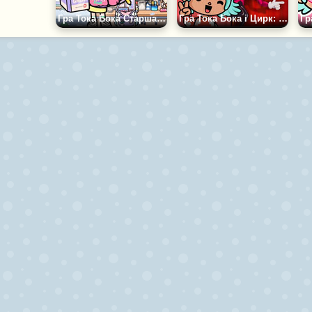
Гра Тока Бока Старша Школа
Гра Тока Бока і Цирк: Мікс