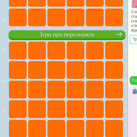
Спо
ста
ста
ств
від
Ігри про персонажів
Ту
Ро