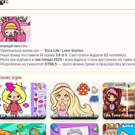
ОРМАЦІЯ ПРО ГРУ:
Оригінальна назва гри —
Toca Life: Love Stories
.
Наші гравці поставили їй оцінку
3.8 із 5
. Свої голоси віддали
21
чоловік(а).
Реліз гри відбувся в
листопаді 2025
і вона відразу стала доступною на таких
Розроблена на технології
HTML5
— грати можна прямо в браузері без встано
хожі ігри:
Гра Тока Світ: Твоя Історія у Фарбах
Гра Тока Бока: Барбі Паперові Ляльки