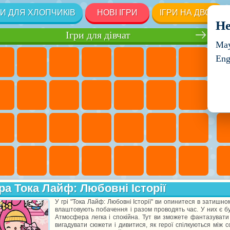
РИ ДЛЯ ХЛОПЧИКІВ
НОВІ ІГРИ
ІГРИ НА ДВОХ
He
Ігри для дівчат
May
Eng
ра Тока Лайф: Любовні Історії
У грі "Тока Лайф: Любовні Історії" ви опинитеся в затишно
влаштовують побачення і разом проводять час. У них є буд
Атмосфера легка і спокійна. Тут ви зможете фантазувати і
вигадувати сюжети і дивитися, як герої спілкуються між с