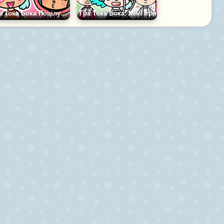
Гра Тока Бока Поцілунок
Гра Тока Бока: Міні Ігри