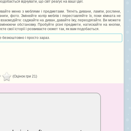
добається відчувати, що світ реагує на ваші ідеї.
ривайте меню з меблями і предметами. Тягніть дивани, лампи, рослини,
ниги, фото. Змінюйте колір меблів і переставляйте їх, поки кімната не
і взаємодійте: саджайте на диван, давайте їжу, переодягайте. Ви можете
мінюючи обстановку. Пробуйте різні предмети, натискайте на кнопки,
єте свої історії і розвиваєте сюжет так, як вам подобається.
те безкоштовно і просто зараз.
(Оцінок гри 21)