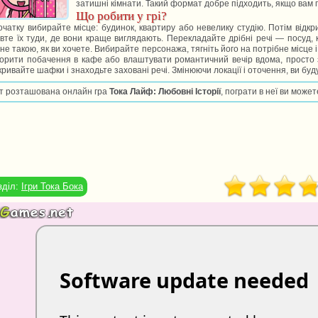
затишні кімнати. Такий формат добре підходить, якщо вам по
Що робити у грі?
чатку вибирайте місце: будинок, квартиру або невелику студію. Потім відк
вте їх туди, де вони краще виглядають. Перекладайте дрібні речі — посуд, к
не такою, як ви хочете. Вибирайте персонажа, тягніть його на потрібне місце 
орити побачення в кафе або влаштувати романтичний вечір вдома, просто з
кривайте шафки і знаходьте заховані речі. Змінюючи локації і оточення, ви буду
т розташована онлайн гра
Тока Лайф: Любовні Історії
, пограти в неї ви може
зділ:
Ігри Тока Бока