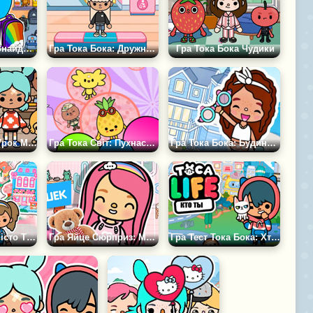
Гра Тока Бока: Знайди Відмінності 2
Гра Тока Бока: Дружна Кімната
Гра Тока Бока Чудики
Гра Тока Бока: Урок Музики
Гра Тока Світ: Пухнасті Тварини
Гра Тока Бока: Будинок Біля Моря
Гра Тока Світ: Місто Творчості
Гра Яйце Сюрприз: Магазин Іграшок
Гра Тест Тока Бока: Хто Ти?