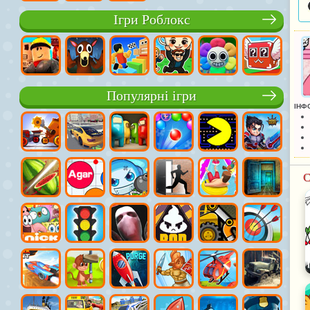
Ігри Роблокс
Популярні ігри
ІНФ
С