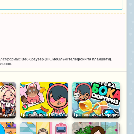
 платформах:
Веб браузер (ПК, мобільні телефони та планшети)
.
влення.
Гра Тока Лайф: Модні Пригоди
Гра Тока Бока Петс Стиліст
Гра Тока Бока Сюрприз