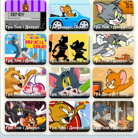
Гра Том і Джеррі на Денді
Гра Джеррі: Перегони на Виживання
Гра Том і Джеррі Крадуть Сир
Гра Том і Джеррі: Музичні Сходинки
Гра Тест: Хто Ти з Шоу Тома і Джеррі?
Гра Том і Джеррі: У чому Підступ?
Гра Розмальовки: Яскраве Літо з Томом і Джеррі
Гра Том і Джеррі: Я вмію малювати
Гра Джеррі - Збирає Сир
Гра Том і Джеррі: Біганина по Болоту
Гра Том і Джеррі: Водяні Бомбочки
Гра Том і Джеррі: Дуель