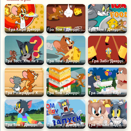
Гра Кафе Джеррі
Гра Том і Джеррі: Сирний Ривок
Гра Том і Джеррі - Битва за Їжу
Гра Тест: Хто ти з Тома і Джеррі?
Гра Том і Джеррі: Викрадач сиру
Гра Забіг Джеррі
Гра Розкрадачі Холодильника
Гра Том і Джеррі: Сирна Вежа
Гра Змішані Картинки
Гра Том і Джеррі: Стильне вбрання
Гра Том і Джеррі: Запуск Ракети
Гра Вільне Падіння Тома