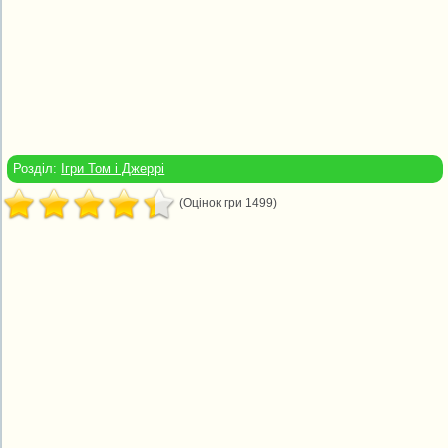
Розділ:
Ігри Том і Джеррі
(Оцінок гри 1499)