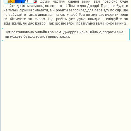
другій частині сирної війни, вам потрібно буде
пройти дев'ять завдань, які вже готові Томом для Джеррі. Тепер ви будете
не тільки сірники складати, а й робити велосипед для переїзду по сир. Ще
не забувайте також дивитися на карту, щоб Том не зміг вас вловити, коли
ви бігтимете за сиром. Ще робіть усе дуже швидко і слідкуйте за
вказівками, які дає Джеррі. Так, що веселої і правильної вам сирної війни 2.
Тут розташована онлайн Гра Том і Джеррі: Сирна Війна 2, пограти в неї
ви можете безкоштовно і прямо зараз.