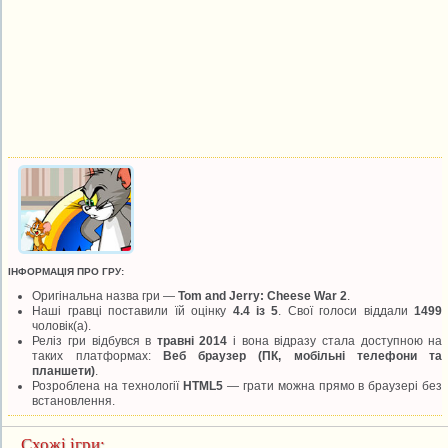
ІНФОРМАЦІЯ ПРО ГРУ:
Оригінальна назва гри —
Tom and Jerry: Cheese War 2
.
Наші гравці поставили їй оцінку
4.4 із 5
. Свої голоси віддали
1499
чоловік(а).
Реліз гри відбувся в
травні 2014
і вона відразу стала доступною на
таких платформах:
Веб браузер (ПК, мобільні телефони та
планшети)
.
Розроблена на технології
HTML5
— грати можна прямо в браузері без
встановлення.
Схожі ігри: