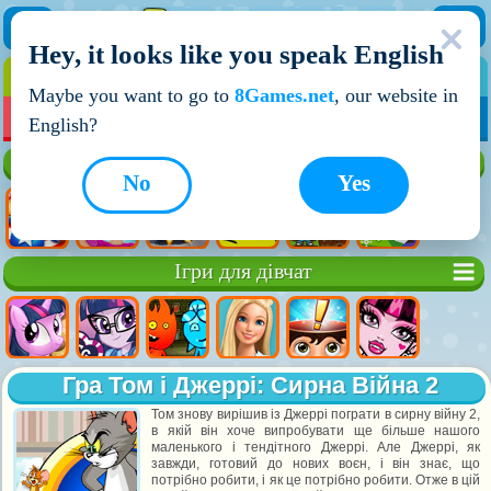
Hey, it looks like you speak English
ІГРИ
ІГРИ ДЛЯ ХЛОПЧИКІВ
Maybe you want to go to
8Games.net
, our website in
МОЇ ІГРИ
НОВІ ІГРИ
ІГРИ НА ДВОХ
English?
Кращі ігри
No
Yes
Ігри для дівчат
Гра Том і Джеррі: Сирна Війна 2
Том знову вирішив із Джеррі пограти в сирну війну 2,
в якій він хоче випробувати ще більше нашого
маленького і тендітного Джеррі. Але Джеррі, як
завжди, готовий до нових воєн, і він знає, що
потрібно робити, і як це потрібно робити. Отже в цій