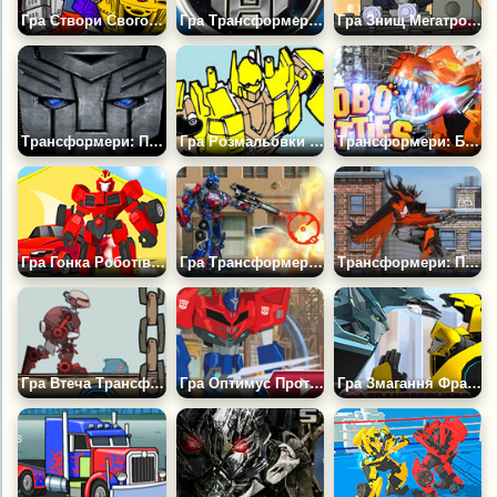
Гра Створи Свого Трансформера
Гра Трансформери Створи Битву
Гра Знищ Мегатрона
Трансформери: Пошук Предметів
Гра Розмальовки Трансформери
Трансформери: Битви Роботів
Гра Гонка Роботів-Трансформерів
Гра Трансформери Битва за Матрицю
Трансформери: Портал Руйнувань
Гра Втеча Трансформерів
Гра Оптимус Проти Старскріма
Гра Змагання Фракцій