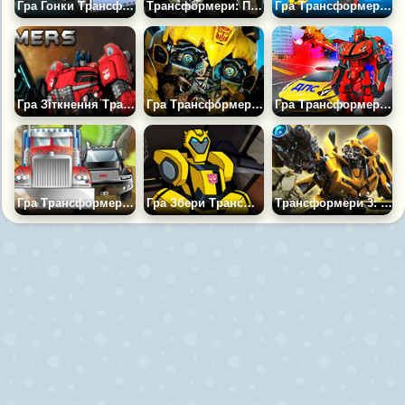
Гра Гонки Трансформерів
Трансформери: Помста Падших
Гра Трансформери: Битва Машин
Гра Зіткнення Трансформерів
Гра Трансформери Пазли
Гра Трансформери Росії
Гра Трансформери Проти Девастатора
Гра Збери Трансформера
Трансформери 3: Битва за Кібертрон