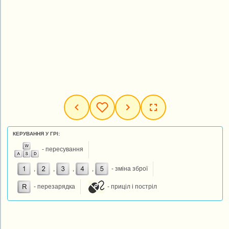
КЕРУВАННЯ У ГРІ:
- пересування
,
,
,
,
- зміна зброї
- перезарядка
- приціл і постріл