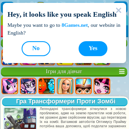
Hey, it looks like you speak English
ІГРИ
ІГРИ ДЛЯ ХЛОПЧИКІВ
Maybe you want to go to
8Games.net
, our website in
МОЇ ІГРИ
НОВІ ІГРИ
ІГРИ НА ДВОХ
English?
Кращі ігри
No
Yes
Ігри для дівчат
Гра Трансформери Проти Зомбі
Легендарні трансформери зіткнулися з новою
проблемою, адже на землю прилетіли нові роботи,
які уражені дуже серйозним вірусом, що перетворив
їх на зомбі. Ватажкові автоботів Оптимусу Прайму
потрібна ваша допомога, щоб подолати заражених