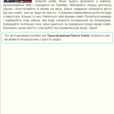
роботів зомбі. Вони будуть вилазити з хімічної,
каналізаційної ями і нападати на Прайма. Вибирайте першу доступну
зброю і розстрілюйте їх прямо на місці. Ваше завдання захищати місто
від цих зомбі, але це буде не просто. З кожним новим рівнем роботів буде
ставати все більше і у них з'являться нові форми зомбі. Рухайтеся швидко
і підбирайте нову зброю, яка буде набагато потужнішою за попередню.
Набирайте побільше очок, вони даються за знищення різних видів зомбі.
Економте запас життя і спробуйте протриматися до кінця. Удачі!
Тут розташована онлайн гра
Трансформери Проти Зомбі
, пограти в неї
ви можете безкоштовно і просто зараз.