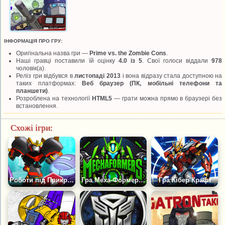
ІНФОРМАЦІЯ ПРО ГРУ:
Оригінальна назва гри —
Prime vs. the Zombie Cons
.
Наші гравці поставили їй оцінку
4.0 із 5
. Свої голоси віддали
978
чоловік(а).
Реліз гри відбувся в
листопаді 2013
і вона відразу стала доступною на
таких платформах:
Веб браузер (ПК, мобільні телефони та
планшети)
.
Розроблена на технології
HTML5
— грати можна прямо в браузері без
встановлення.
Схожі ігри:
Роботи під Прикриттям Футбол
Гра Меха-Формери 3
Гра Кібер Крафт