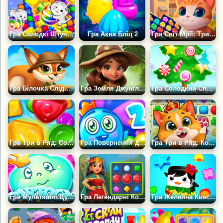
Гра Солодкі Штучки
Гра Аква Бліц 2
Гра Світ Мрії: Три в Ряд
Гра Білочка Слідопит
Гра Земля Джунглів: Три в Ряд
Гра Солодкий Сплеск: Три в Ряд
Гра Три в Ряд: Солодкі Цукерки
Гра Повернення до Країни Цукерок 2
Гра Три в Ряд: Котики
Гра Мультяшні Цукерки
Гра Легендарні Коштовності
Гра Желейна Квест Манія