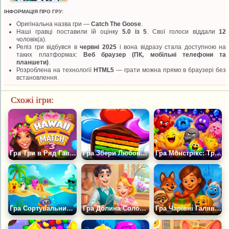
ІНФОРМАЦІЯ ПРО ГРУ:
Оригінальна назва гри —
Catch The Goose
.
Наші гравці поставили їй оцінку
5.0 із 5
. Свої голоси віддали
12
чоловік(а).
Реліз гри відбувся в
червні 2025
і вона відразу стала доступною на
таких платформах:
Веб браузер (ПК, мобільні телефони та
планшети)
.
Розроблена на технології
HTML5
— грати можна прямо в браузері без
встановлення.
Схожі ігри:
Гра Три в Ряд Гаваї 3
Гра Збери Любовні Цукерки
Гра Монстрікс: Три в Ряд
Гра Сортувальний Джем
Гра Долина Солодощів
Гра Чарівні Галявини