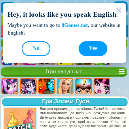
Hey, it looks like you speak English
ІГРИ
ІГРИ ДЛЯ ХЛОПЧИКІВ
Maybe you want to go to
8Games.net
, our website in
МОЇ ІГРИ
НОВІ ІГРИ
ІГРИ НА ДВОХ
English?
Кращі ігри
No
Yes
Ігри для дівчат
Гра Злови Гуся
Ласкаво просимо до гри «Злови Гуся»! На вас чекає
міні-головоломка, де потрібно бути дуже уважним.
Ви будете знаходити однакові предмети і збирати їх
разом по три штуки, щоб вони зникли. Коли все
поле буде чисте, гусак відразу потрапить до вас! Ця