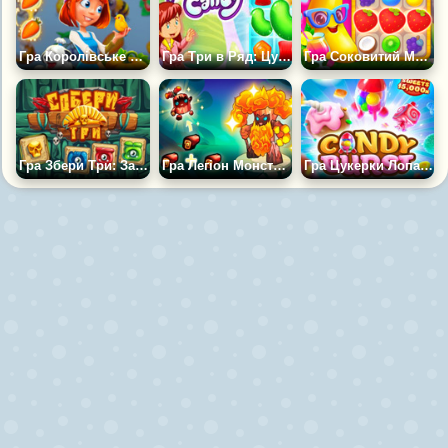
Гра Королівське Ранчо: Об'єднуй і Збирай
Гра Три в Ряд: Цукерки та морозиво
Гра Соковитий Матч
Гра Збери Три: Загублене Місто
Гра Легіон Монстрів
Гра Цукерки Лопаються: Три в Ряд