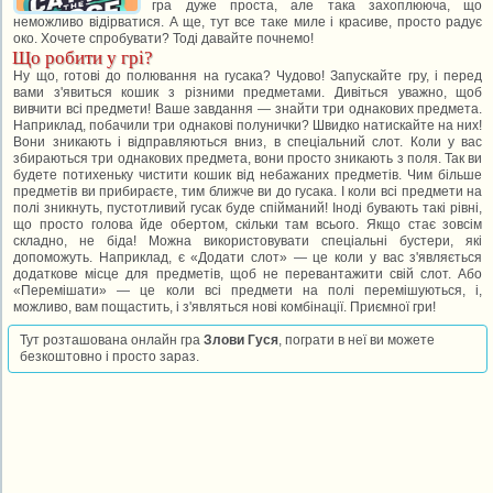
гра дуже проста, але така захоплююча, що
неможливо відірватися. А ще, тут все таке миле і красиве, просто радує
око. Хочете спробувати? Тоді давайте почнемо!
Що робити у грі?
Ну що, готові до полювання на гусака? Чудово! Запускайте гру, і перед
вами з'явиться кошик з різними предметами. Дивіться уважно, щоб
вивчити всі предмети! Ваше завдання — знайти три однакових предмета.
Наприклад, побачили три однакові полунички? Швидко натискайте на них!
Вони зникають і відправляються вниз, в спеціальний слот. Коли у вас
збираються три однакових предмета, вони просто зникають з поля. Так ви
будете потихеньку чистити кошик від небажаних предметів. Чим більше
предметів ви прибираєте, тим ближче ви до гусака. І коли всі предмети на
полі зникнуть, пустотливий гусак буде спійманий! Іноді бувають такі рівні,
що просто голова йде обертом, скільки там всього. Якщо стає зовсім
складно, не біда! Можна використовувати спеціальні бустери, які
допоможуть. Наприклад, є «Додати слот» — це коли у вас з'являється
додаткове місце для предметів, щоб не перевантажити свій слот. Або
«Перемішати» — це коли всі предмети на полі перемішуються, і,
можливо, вам пощастить, і з'являться нові комбінації. Приємної гри!
Тут розташована онлайн гра
Злови Гуся
, пограти в неї ви можете
безкоштовно і просто зараз.