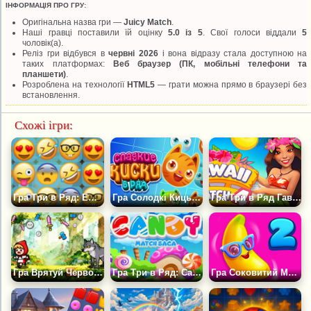
ІНФОРМАЦІЯ ПРО ГРУ:
Оригінальна назва гри —
Juicy Match
.
Наші гравці поставили їй оцінку
5.0 із 5
. Свої голоси віддали
5
чоловік(а).
Реліз гри відбувся в
червні 2026
і вона відразу стала доступною на
таких платформах:
Веб браузер (ПК, мобільні телефони та
планшети)
.
Розроблена на технології
HTML5
— грати можна прямо в браузері без
встановлення.
Схожі ігри:
Гра Три в Ряд: Емоджі
Гра Солодкі Кицьки в Ряд
Гра Три в Ряд Гаваї 4
Гра Врятуй Червону Шапочку
Гра Три в Ряд: Сага про цукерки
Гра Соковитий Матч 2