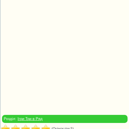
Розділ:
Ігри Три в Ряд
(Оцінок гри 5)