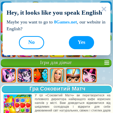
Hey, it looks like you speak English
ІГРИ
ІГРИ ДЛЯ ХЛОПЧИКІВ
Maybe you want to go to
8Games.net
, our website in
МОЇ ІГРИ
НОВІ ІГРИ
ІГРИ НА ДВОХ
English?
Кращі ігри
No
Yes
Ігри для дівчат
Гра Соковитий Матч
У грі «Соковитий Матч» ви перетворитеся на
головного директора найкращого кафе корисних
напоїв у місті. Вам доведеться відмовитися від
шкідливих солодощів і відкрити для себе
дивовижний світ натуральних, свіжих і стиглих дарів