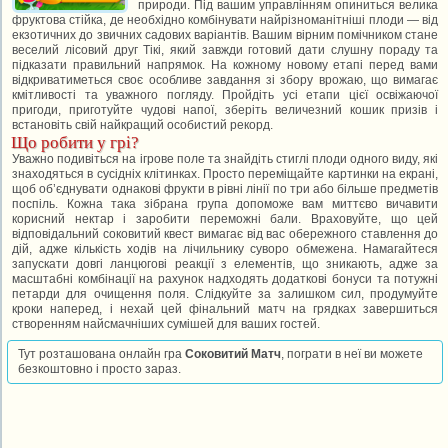
природи. Під вашим управлінням опиниться велика
фруктова стійка, де необхідно комбінувати найрізноманітніші плоди — від
екзотичних до звичних садових варіантів. Вашим вірним помічником стане
веселий лісовий друг Тікі, який завжди готовий дати слушну пораду та
підказати правильний напрямок. На кожному новому етапі перед вами
відкриватиметься своє особливе завдання зі збору врожаю, що вимагає
кмітливості та уважного погляду. Пройдіть усі етапи цієї освіжаючої
пригоди, приготуйте чудові напої, зберіть величезний кошик призів і
встановіть свій найкращий особистий рекорд.
Що робити у грі?
Уважно подивіться на ігрове поле та знайдіть стиглі плоди одного виду, які
знаходяться в сусідніх клітинках. Просто переміщайте картинки на екрані,
щоб об’єднувати однакові фрукти в рівні лінії по три або більше предметів
поспіль. Кожна така зібрана група допоможе вам миттєво вичавити
корисний нектар і заробити переможні бали. Враховуйте, що цей
відповідальний соковитий квест вимагає від вас обережного ставлення до
дій, адже кількість ходів на лічильнику суворо обмежена. Намагайтеся
запускати довгі ланцюгові реакції з елементів, що зникають, адже за
масштабні комбінації на рахунок надходять додаткові бонуси та потужні
петарди для очищення поля. Слідкуйте за залишком сил, продумуйте
кроки наперед, і нехай цей фінальний матч на грядках завершиться
створенням найсмачніших сумішей для ваших гостей.
Тут розташована онлайн гра
Соковитий Матч
, пограти в неї ви можете
безкоштовно і просто зараз.