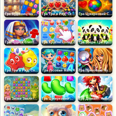
Гра Будівництво Будинку: Три в Ряд
Гра Три в Ряд: Скарби Зевса
Гра Цукерковий Світ: Три в Ряд
Гра Чудеса Єгипту Матч
Гра Хрусткі солодощі
Гра Збери Три Іграшки 3D
Гра Три в Ряд: Солодкі Загадки
Гра Лісовий Матч 4
Гра Приховані Чудеса Глибин
Гра Зніми Закляття з Жаби
Гра Цукерковий Матч 1
Гра Діамант: Небесні Історії 3 в Ряд