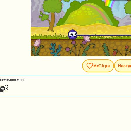
Мої Ігри
Насту
ЕРУВАННЯ У ГРІ: