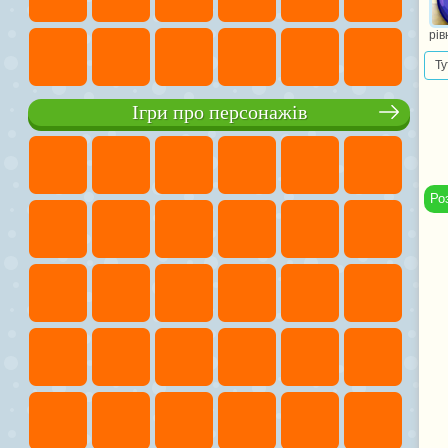
рів
Ту
Ігри про персонажів
Ро