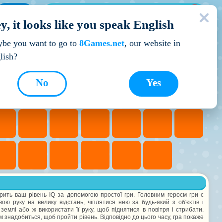
МОЇ ІГРИ
y, it looks like you speak English
Кращі ігри
be you want to go to
8Games.net
, our website in
lish?
No
Yes
ірить ваш рівень IQ за допомогою простої гри. Головним героєм гри є
ю руку на велику відстань, чіплятися нею за будь-який з об'єктів і
емлі або ж використати її руку, щоб піднятися в повітря і стрибати.
ам знадобиться, щоб пройти рівень. Відповідно до цього часу, гра покаже