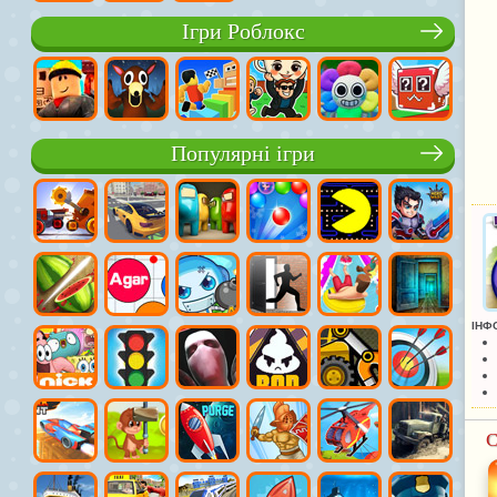
Ігри Роблокс
Популярні ігри
ІНФ
С