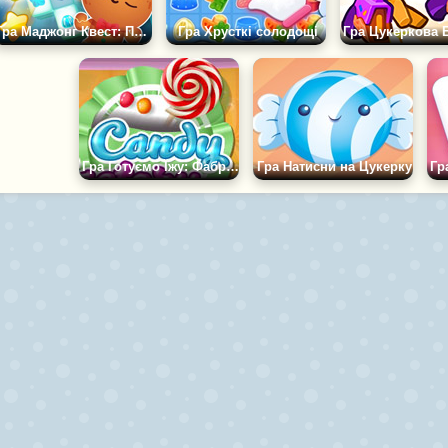
Гра Маджонг Квест: Пригоди в Країні Солодощів
Гра Хрусткі солодощі
Гра Готуємо Їжу: Фабрика Цукерок
Гра Натисни на Цукерку