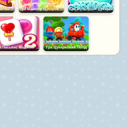
Гра Цукеркова Битва: Солодкі Ті, що Вижили
Гра Майстер Цукерок Танхулу Танхулу АСМР
Гра Мультяшні Цукерки
Гра Пасьянс Маджонг Цукерки 2
Гра Цукерковий Поїзд