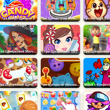
Гра Вибух Цукерок 2
Гра Цукерковий Монстр Раффі
Гра Цукерковий Матч: Сага 2
Гра Цукерковий Тест
Гра Сортування Цукерок: Солодкі Головоломки
Гра Цукеркові Вихованці