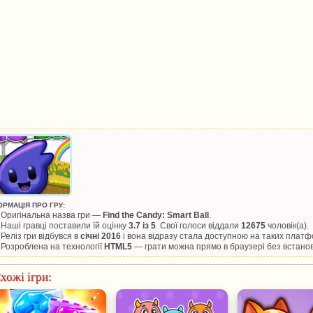
ОРМАЦІЯ ПРО ГРУ:
Оригінальна назва гри —
Find the Candy: Smart Ball
.
Наші гравці поставили їй оцінку
3.7 із 5
. Свої голоси віддали
12675
чоловік(а).
Реліз гри відбувся в
січні 2016
і вона відразу стала доступною на таких плат
Розроблена на технології
HTML5
— грати можна прямо в браузері без встано
хожі ігри: