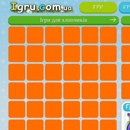
ІГРИ
ІГ
Ігри для хлопчиків
Г