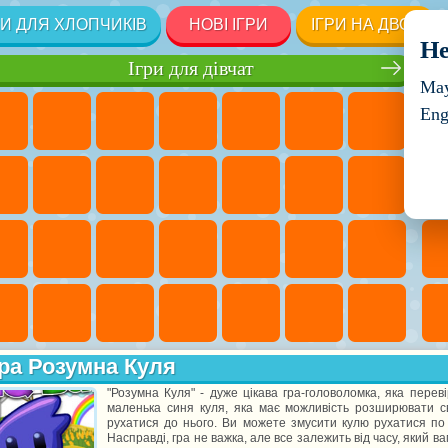
РИ ДЛЯ ХЛОПЧИКІВ
НОВІ ІГРИ
ІГРИ НА ДВОХ
He
Ігри для дівчат
May
Eng
ра Розумна Куля
"Розумна Куля" - дуже цікава гра-головоломка, яка перев
маленька синя куля, яка має можливість розширювати сво
рухатися до нього. Ви можете змусити кулю рухатися по з
Насправді, гра не важка, але все залежить від часу, який в