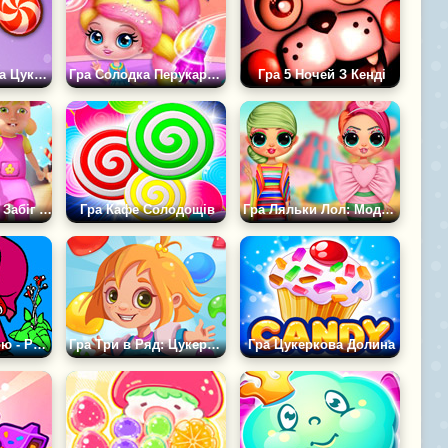
Гра Нагодуй Кота Цукеркою
Гра Солодка Перукарня Кенділокс
Гра 5 Ночей З Кенді
Гра Цукерковий Забіг 3Д
Гра Кафе Солодощів
Гра Ляльки Лол: Модний Цукерковий Лук
Маша з Конфетою - Розмальовка
Гра Три в Ряд: Цукерковий Дощ 4
Гра Цукеркова Долина