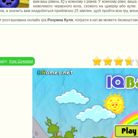
вам ваш рівень IQ у кожному з рівнів. У кожному рівні, ваша 
невеликого червоного кола, схожого на цукерку або кулю. 
нів, а значить вам знадобиться приблизно 25 хвилин, щоб пройти всю гру, вон
т розташована онлайн гра
Розумна Куля
, пограти в неї ви можете безкоштовн
зділ:
Ігри Цукерки