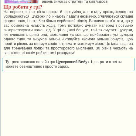
рівень вимагає стратегії та кмітливості.
Що робити у грі?
На перших рівнях сітка проста й зрозуміла, але в міру проходження гра
ускладнюється. Цукерки починають падати незвично, з’являються складні
форми поля, і потрібен більш серйозний підхід. Важливо пам’ятати, що у
вас обмежена кількість ходів, тому потрібно думати наперед і розумно
використовувати кожен хід. У грі є цікаві бонуси, такі як смугасті цукерки,
які очищають цілий ряд, шоколадні кульки, що прибирають усі цукерки
одного типу, та вибухові бомби. Активуйте якомога більше бонусів, щоб
пройти рівень за мінімум ходів і отримати максимум зірок! Це ідеальна гра
для тренування логіки та просторового мислення. 30 рівнів чекають на
вас, кожен зі своїм рейтингом і рекордом!
Тут розташована онлайн гра
Цукерковий Вибух 1
, пограти в неї ви
можете безкоштовно і просто зараз.