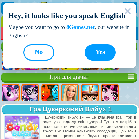
Hey, it looks like you speak English
ІГРИ
ІГРИ ДЛЯ ХЛОПЧИКІВ
Maybe you want to go to
8Games.net
, our website in
МОЇ ІГРИ
НОВІ ІГРИ
ІГРИ НА ДВОХ
English?
Кращі ігри
No
Yes
Ігри для дівчат
Гра Цукерковий Вибух 1
«Цукерковий вибух 1» — це класична гра «три в
ряд» у солодкому світі цукерок! Тут вам потрібно
переставляти цукерки місцями, вишиковуючи ряди з
трьох або більше однакових солодощів, щоб вони
зникали з ігрового поля. Звучить просто, але кожен