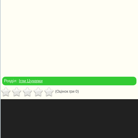
Розділ:
Ігри Цукерки
(Оцінок гри 0)