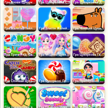
Гра Злови Цукерку 2
Гра Цукерковий Світ Малятка Белли
Гра Цукерковий Дощ 7
Гра Малятко Тейлор: Магазин солодкої вати
Гра Злиття Желейних Цукерок
Гра Чіловий Цукерки
Гра Три в Ряд: Сага про цукерки
Гра Модний Цукерковий Стиль
Гра Цукеркова Галактика
Гра Спіймай Цукерку: Геловін
Гра Цукеркові Прикраси
Гра Прибирання Цукеркового будиночка
Гра Цукерковий виклик Кальмара
Гра Солодка Цукеркова Сага
Гра Маджонг: Цукерковий Світ