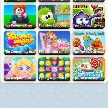
Гра Роблокс Отруйний Цукерка +1 до Удачі.
Гра Моя Коробка Цукерок
Гра Спіймай Цукерку: Механіка
Гра Солодкі Цукерки: Три в Ряд
Гра Магазин солодкої вати для дівчаток
Гра Гамбол: Земля Солодощів
Гра Фабрика Смачних Цукерок
Гра Цукерковий Світ: Бомба
Гра Готуємо Їжу: Фабрика Цукерок