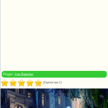
Розділ:
Ігри Вампіри
(Оцінок гри 1)