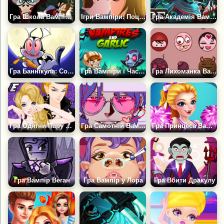
Гра Школа Вампірів
Ігри Вампіри: Поцілунок Смерті
Гра Академія Вампірів
Гра Баннікула: Соковиті Укуси
Гра Вампіри і Часник
Гра Лихоманка Вампіра
Гра Одягни Пару Вампірів
Гра Самотній Вампір за 100 Метрів Від Вас
Гра Принцеса Вампірів Чирлідерка
Гра Вампір Веган
Гра Вампір у Лора
Гра Вбити Дракулу