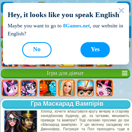
Hey, it looks like you speak English
ІГРИ
ІГРИ ДЛЯ ХЛОПЧИКІВ
Maybe you want to go to
8Games.net
, our website in
МОЇ ІГРИ
НОВІ ІГРИ
ІГРИ НА ДВОХ
English?
Кращі ігри
No
Yes
Ігри для дівчат
Гра Маскарад Вампірів
Хлопці, хочете влаштувати круту вечірку в старому
занедбаному будинку, де, за чутками, мешкають
привиди та вампіри? Тоді ласкаво просимо до гри
«Маскарад вампірів». У цю місячну загадкову ніч
Дженніфер, Патриція та Пол приходять туди в