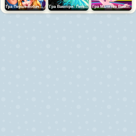
Гра Перше побачення Принцеси Вампірів
Гра Вампіри: Легенда Пандори
Гра Малятко Вампір у Спа