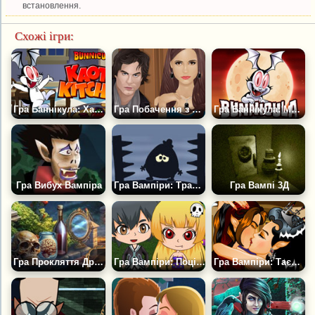
встановлення.
Схожі ігри:
Гра Баннікула: Хаос на кухні
Гра Побачення з Вампіром Деймон
Гра Баннікула: Монстр Матч
Гра Вибух Вампіра
Гра Вампіри: Трансільванія
Гра Вампі 3Д
Гра Прокляття Дракули
Гра Вампіри: Поцілунок Або Життя
Гра Вампіри: Таємний Поцілунок