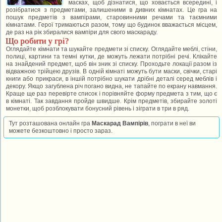
масках, щоб дізнатися, що ховається всередині, і
розібратися з предметами, залишеними в дивних кімнатах. Це гра на
пошук предметів з вампірами, старовинними речами та таємними
кімнатами. Герої тримаються разом, тому що будинок вважається місцем,
де раз на рік збиралися вампіри для свого маскараду.
Що робити у грі?
Оглядайте кімнати та шукайте предмети зі списку. Оглядайте меблі, стіни,
полиці, картини та темні кутки, де можуть лежати потрібні речі. Клікайте
на знайдений предмет, щоб він зник зі списку. Проходьте локації разом із
відважною трійцею друзів. В одній кімнаті можуть бути маски, свічки, старі
книги або прикраси, в іншій потрібно шукати дрібні деталі серед меблів і
декору. Якщо загублена річ погано видна, не тапайте по екрану навмання.
Краще ще раз перевірте список і порівняйте форму предмета з тим, що є
в кімнаті. Так завдання пройде швидше. Крім предметів, збирайте золоті
монетки, щоб розблокувати бонусний рівень і зіграти в три в ряд.
Тут розташована онлайн гра
Маскарад Вампірів
, пограти в неї ви
можете безкоштовно і просто зараз.