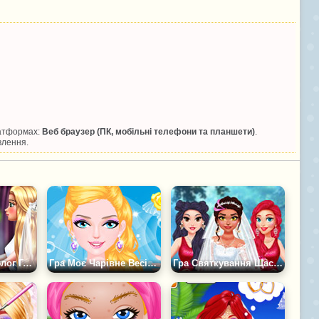
латформах:
Веб браузер (ПК, мобільні телефони та планшети)
.
влення.
Гра Весільний Блог Голді
Гра Моє Чарівне Весілля
Гра Святкування Щасливого Весілля Мії