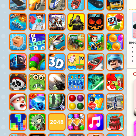
ІНФ
С