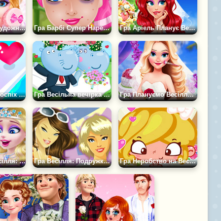
Гра Весільний художник
Гра Барбі Супер Наречена
Гра Аріель Планує Весілля
Гра Весільний поспіх 3Д
Гра Весільна вечірка Бегемотів
Гра Плануємо Весілля Ельзи
Гра Крижане Весілля: Одягалка
Гра Весілля: Подружки Нареченої
Гра Неробство на Весіллі