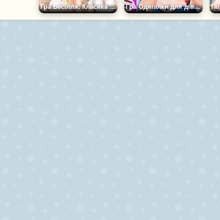
Гра Весілля: Класика Проти Модерну
Гра Одягалки для дівчаток у День весілля