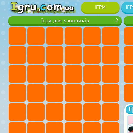
ІГРИ
ІГ
Ігри для хлопчиків
Г