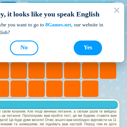
МОЇ ІГРИ
y, it looks like you speak English
Кращі ігри
be you want to go to
8Games.net
, our website in
lish?
No
Yes
і своїм коханим. Але іноді виникає питання, а скільки разів ти вийдеш
 на це питання. Пропонуємо вам пройти тест, де ми будемо ставити вам
дати! Це буде дуже весело! Отже, всього вам необхідно відповісти на 11
инками та анімаціями, які піднімуть вам настрій. Перед тим як дати