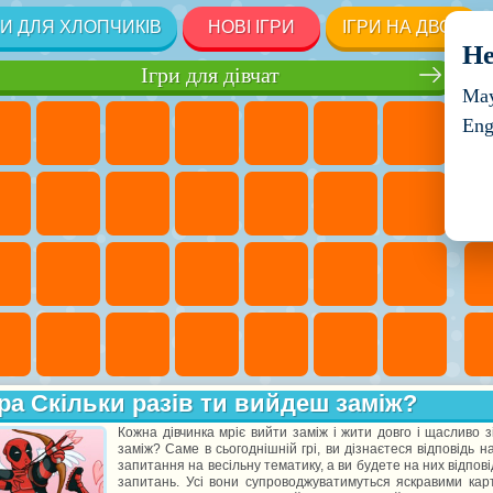
РИ ДЛЯ ХЛОПЧИКІВ
НОВІ ІГРИ
ІГРИ НА ДВОХ
He
Ігри для дівчат
May
Eng
ра Скільки разів ти вийдеш заміж?
Кожна дівчинка мріє вийти заміж і жити довго і щасливо з
заміж? Саме в сьогоднішній грі, ви дізнаєтеся відповідь
запитання на весільну тематику, а ви будете на них відпові
запитань. Усі вони супроводжуватимуться яскравими карт