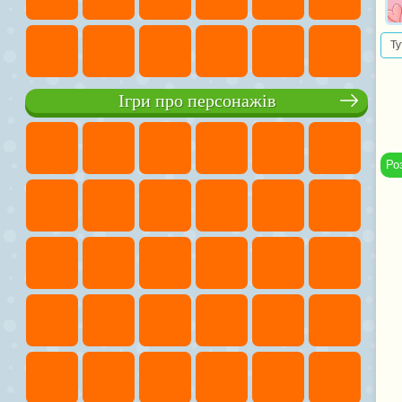
Ту
Ігри про персонажів
Ро