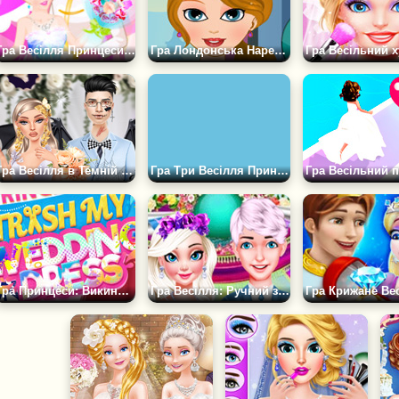
Гра Весілля Принцеси Одягалка
Гра Лондонська Наречена: Макіяж
Гра Весілля в Темній Академії
Гра Три Весілля Принцес Діснея
Гра Принцеси: Викинь мою весільну сукню
Гра Весілля: Ручний зліпок