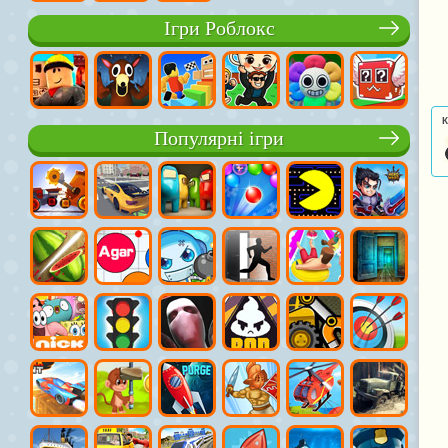
Ігри Роблокс
К
Популярні ігри