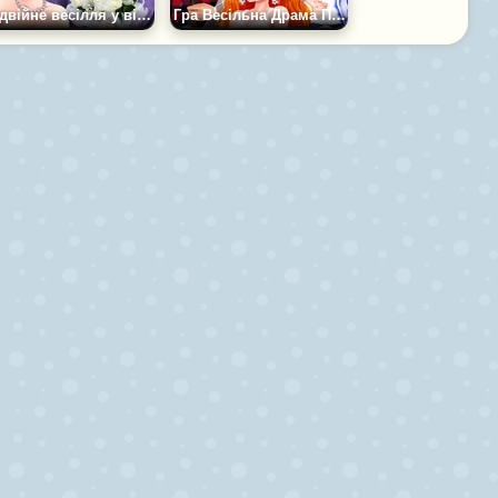
Подвійне весілля у вінтажному стилі
Гра Весільна Драма Принцеси Анни