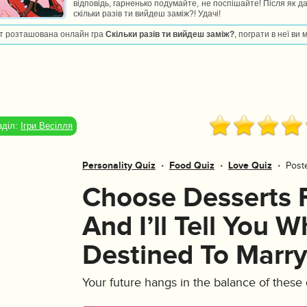
відповідь, гарненько подумайте, не поспішайте! Після як да
скільки разів ти вийдеш заміж?! Удачі!
т розташована онлайн гра
Скільки разів ти вийдеш заміж?
, пограти в неї ви
зділ:
Ігри Весілля