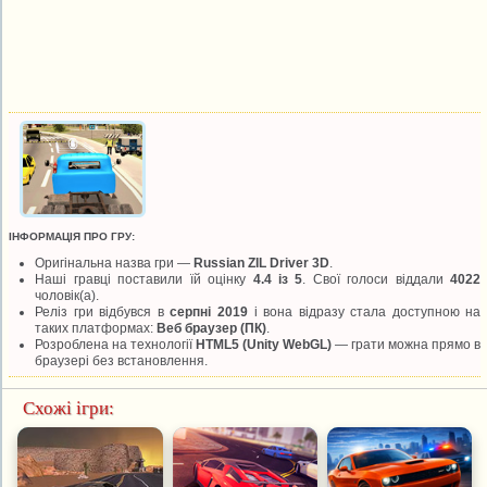
ІНФОРМАЦІЯ ПРО ГРУ:
Оригінальна назва гри —
Russian ZIL Driver 3D
.
Наші гравці поставили їй оцінку
4.4 із 5
. Свої голоси віддали
4022
чоловік(а).
Реліз гри відбувся в
серпні 2019
і вона відразу стала доступною на
таких платформах:
Веб браузер (ПК)
.
Розроблена на технології
HTML5 (Unity WebGL)
— грати можна прямо в
браузері без встановлення.
Схожі ігри: