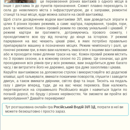
це перевезення різних вантажів з одного місця в
інше і доставка їх до пунктів призначення. Сюжет плавно переходить із
села до невеликого міста з інфраструктурою, де є заправки, ремонтні
станції та інші місця, куди можна заїхати на своїй вантажівці.
Щоб стати досвідченим водієм вантажівки ЗІЛ, вам доведеться зіграти в
цілих 6 різних ігрових режимів, а саме: кар'єра, паркування, трафік, гори,
ралі та чемпіонат. Кожен ігровий режим по своєму унікальний і цікавий. У
режимі кар'єри ви гратимете, дотримуючись ігрового сюжету, і
проходитимете всю гру від початку до кінця за історією. У режимі
паркування на вас чекають цікаві рівні, в яких потрібно правильно
припаркувати машину в позначених місцях. Режим чемпіонату і ралі, це
гоночні режими гри, в яких вам належить змагатися з іншими вантажівками
або ж проходити певні ділянки траси на час. Кожен ігровий режим містить
по 3 ігрових сезони, а в кожному сезоні по 21 рівню. Це означає, що для
проходження всіх рівнів гри у всіх режимах, вам знадобиться дуже багато
часу, і ви витратите його не даремно, адже гра дуже захоплива і цікава.
Керуйте вантажівкою за допомогою стрілок і використовуйте всі додаткові
клавіші, щоб гальмувати, вмикати покажчики поворотів, глушити і заводити
двигун, а також вмикати двірники, світло фар та інше. Тисніть на педаль
газу і двигун вперед, туди, де на вас чекає перемога. Вам належить
перетворитися на справжнього Російського водія і навчиться їздити по
поганій дорозі, по бруду і різних нерівностях. Чи зможете ви пройти всі
випробування? Давайте перевіримо!
Тут розташована онлайн гра
Російський Водій ЗІЛ 3Д
, пограти в неї ви
можете безкоштовно і просто зараз.