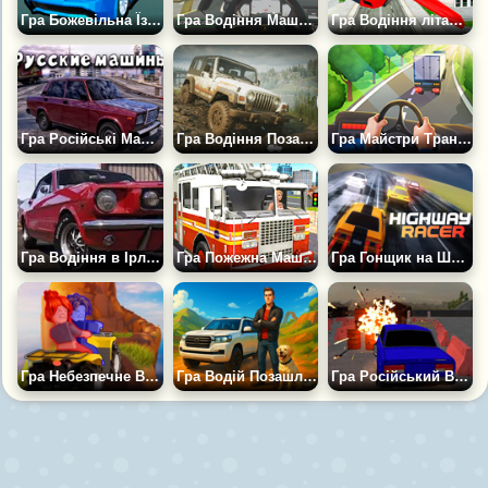
Гра Божевільна Їзда містом
Гра Водіння Машин у Справжньому Місті 2
Гра Водіння літаючої машини
Гра Російські Машини: Пріора, Жигулі, Газель
Гра Водіння Позашляховиків Jeep по Бездоріжжю
Гра Майстри Транспортних Засобів
Гра Водіння в Ірландії
Гра Пожежна Машина: Порятунок Міста
Гра Гонщик на Шосе 1
Гра Небезпечне Водіння Позашляховика
Гра Водій Позашляховика Land Cruiser
Гра Російський Водій Жигулів