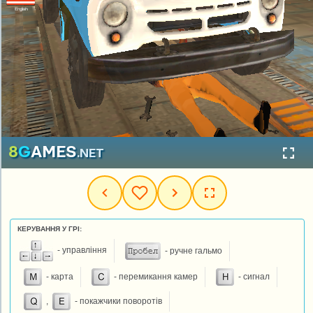
КЕРУВАННЯ У ГРІ:
- управління
- ручне гальмо
- карта
- перемикання камер
- сигнал
,
- покажчики поворотів