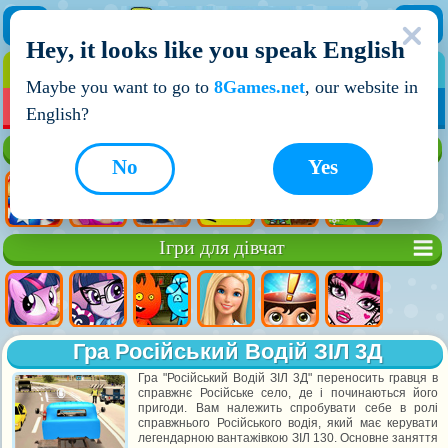
Hey, it looks like you speak English
ІГРИ
ІГРИ ДЛЯ ХЛОПЧИКІВ
Maybe you want to go to
8Games.net
, our website in
МОЇ ІГРИ
НОВІ ІГРИ
ІГРИ НА ДВОХ
English?
Кращі ігри
No
Yes
Ігри для дівчат
Гра Російський Водій ЗІЛ 3Д
Гра "Російський Водій ЗІЛ 3Д" переносить гравця в
справжнє Російське село, де і починаються його
пригоди. Вам належить спробувати себе в ролі
справжнього Російського водія, який має керувати
легендарною вантажівкою ЗІЛ 130. Основне заняття