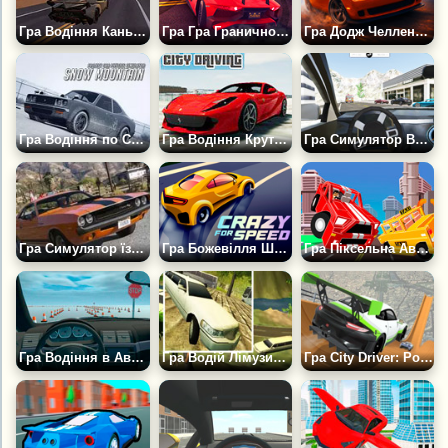
Гра Водіння Каньйоном
Гра Гра Гранично швидкісне водіння
Гра Додж Челленджер: Міський Водій
Гра Водіння по Снігових Горах
Гра Водіння Крутих Тачок у Мегаполісі
Гра Симулятор Водіння 2
Гра Симулятор їзди в Маямі
Гра Божевілля Швидкості
Гра Піксельна Аварія 3Д
Гра Водіння в Автошколі
Гра Водій Лімузина 3Д
Гра City Driver: Розбий Тачку