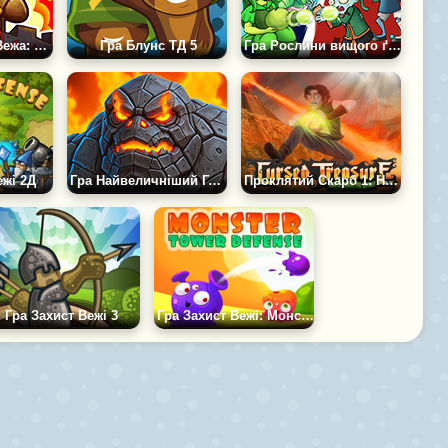
Гра Штормова Вежа: Піксельна Війна
Гра Блунс ТД 5
Гра Рослини вищого ґатунку ТД
ежі 2Д
Гра Найвеличніший Герой: Винищувач Ворогів
Проклятий Скарб 1: Не чіпай Моє каміння
Гра Захист Вежі 3
Гра Захист Вежі: Монстри