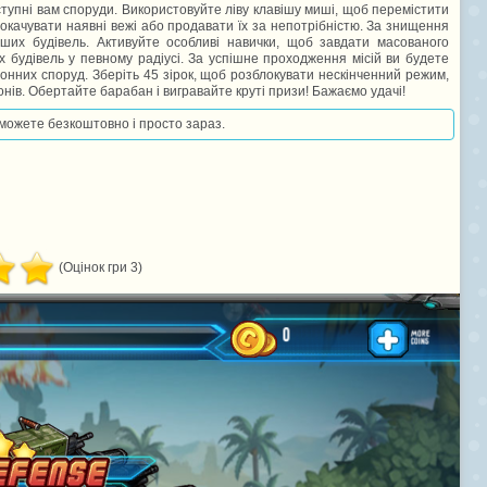
тупні вам споруди. Використовуйте ліву клавішу миші, щоб перемістити
прокачувати наявні вежі або продавати їх за непотрібністю. За знищення
аших будівель. Активуйте особливі навички, щоб завдати масованого
х будівель у певному радіусі. За успішне проходження місій ви будете
нних споруд. Зберіть 45 зірок, щоб розблокувати нескінченний режим,
нів. Обертайте барабан і вигравайте круті призи! Бажаємо удачі!
и можете безкоштовно і просто зараз.
(Оцінок гри 3)