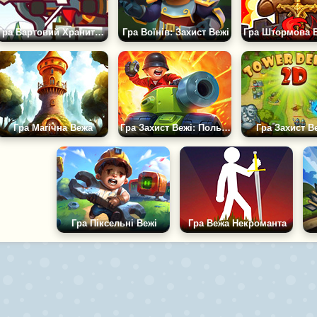
Гра Вартовий Хранитель
Гра Воїнів: Захист Вежі
Гра Магічна Вежа
Гра Захист Вежі: Польові Бігуни
Гра Захист В
Гра Піксельні Вежі
Гра Вежа Некроманта