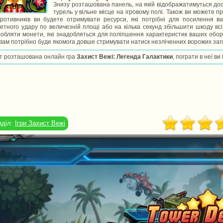
Знизу розташована панель, на якій відображатимуться дос
турель у вільне місце на ігровому полі. Також ви можете 
противників ви будете отримувати ресурси, які потрібні для посилення в
етного удару по величезній площі або на кілька секунд збільшити шкоду всі
обляти монети, які знадобляться для поліпшення характеристик ваших оборо
вам потрібно буде якомога довше стримувати натиск незліченних ворожих заго
т розташована онлайн гра
Захист Вежі: Легенда Галактики
, пограти в неї в
зділ:
Ігри Захист Вежі