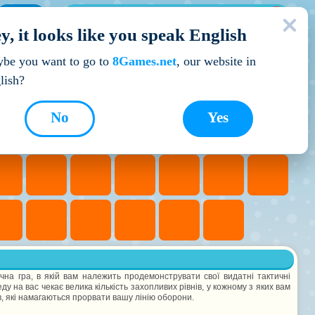
МОЇ ІГРИ
y, it looks like you speak English
Кращі ігри
be you want to go to
8Games.net
, our website in
lish?
No
Yes
ічна гра, в якій вам належить продемонструвати свої видатні тактичні
у на вас чекає велика кількість захопливих рівнів, у кожному з яких вам
в, які намагаються прорвати вашу лінію оборони.