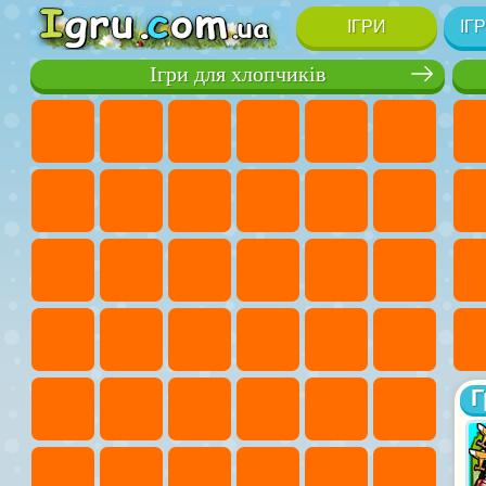
ІГРИ
ІГ
Ігри для хлопчиків
Г