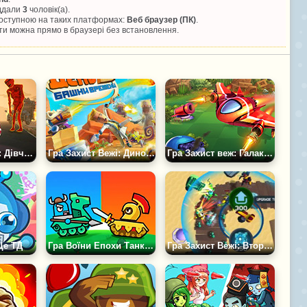
іддали
3
чоловік(а).
 доступною на таких платформах:
Веб браузер (ПК)
.
и можна прямо в браузері без встановлення.
Гра Захист Вежі: Дівчинка проти Зомбі
Гра Захист Вежі: Динозаври
Гра Захист веж: Галактика
Це ТД
Гра Воїни Епохи Танків: Захист Вежі
Гра Захист Вежі: Вторгнення Інопланетян