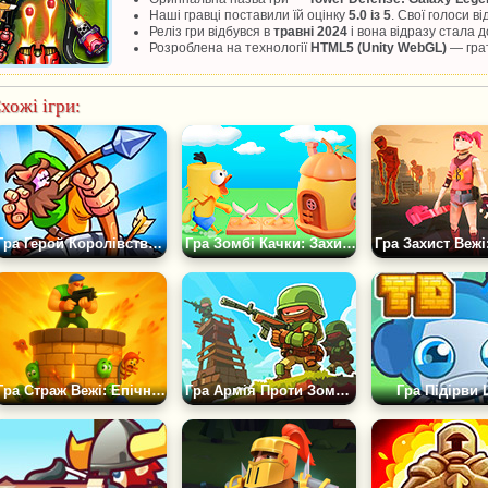
Наші гравці поставили їй оцінку
5.0 із 5
. Свої голоси в
Реліз гри відбувся в
травні 2024
і вона відразу стала
Розроблена на технології
HTML5 (Unity WebGL)
— грат
хожі ігри:
Гра Герой Королівства: Захист Вежі
Гра Зомбі Качки: Захист Вежі
Гра Страж Вежі: Епічна Захист
Гра Армія Проти Зомбі: Захист Вежі
Гра Підірви 