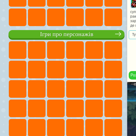
су
рак
зар
де 
Ігри про персонажів
Ту
Ро