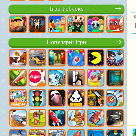
Ігри Роблокс
К
Популярні ігри