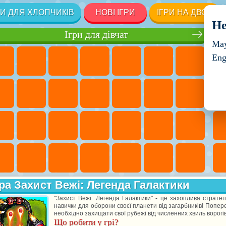
РИ ДЛЯ ХЛОПЧИКІВ
НОВІ ІГРИ
ІГРИ НА ДВОХ
He
Ігри для дівчат
May
Eng
ра Захист Вежі: Легенда Галактики
"Захист Вежі: Легенда Галактики" - це захоплива стратег
навички для оборони своєї планети від загарбників! Поперед
необхідно захищати свої рубежі від численних хвиль ворогі
Що робити у грі?