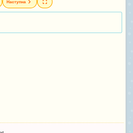
Наступна
nd
.