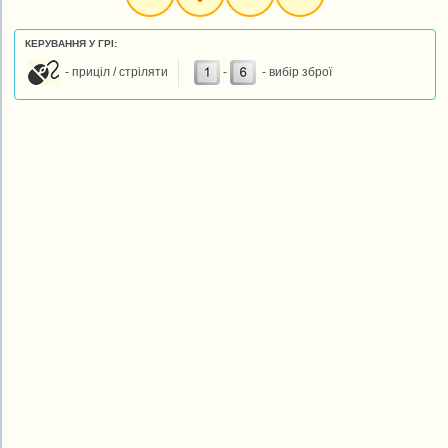
КЕРУВАННЯ У ГРІ:
- приціл / стріляти
-
- вибір зброї