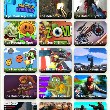
Гра Майстер Кігтів
Гра Зомбі: Убий їх усіх 3
Гра Зомбі Шутер: Знищ усіх Зомбі
Гра Рослини Проти Зомбі: Оригінал
Гра Зомбі Більярд
Гра Зомбі Хіл Рейсинг
Гра Намалюй, Щоб Розбити Зомбі
Гра Місто Пісочниця: Тачки, Зомбі, Грязьові Ляльки!
Гра Мисливець на Нежить: Убий Більше Всіх
Гра Зомботрон 2: Машина Часу
Гра Зомбі Боулінг
Гра Мертвий Спалах