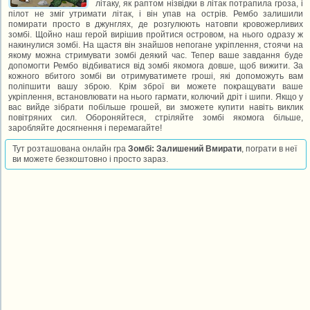
літаку, як раптом нізвідки в літак потрапила гроза, і
пілот не зміг утримати літак, і він упав на острів. Рембо залишили
помирати просто в джунглях, де розгулюють натовпи кровожерливих
зомбі. Щойно наш герой вирішив пройтися островом, на нього одразу ж
накинулися зомбі. На щастя він знайшов непогане укріплення, стоячи на
якому можна стримувати зомбі деякий час. Тепер ваше завдання буде
допомогти Рембо відбиватися від зомбі якомога довше, щоб вижити. За
кожного вбитого зомбі ви отримуватимете гроші, які допоможуть вам
поліпшити вашу зброю. Крім зброї ви можете покращувати ваше
укріплення, встановлювати на нього гармати, колючий дріт і шипи. Якщо у
вас вийде зібрати побільше грошей, ви зможете купити навіть виклик
повітряних сил. Обороняйтеся, стріляйте зомбі якомога більше,
заробляйте досягнення і перемагайте!
Тут розташована онлайн гра
Зомбі: Залишений Вмирати
, пограти в неї
ви можете безкоштовно і просто зараз.