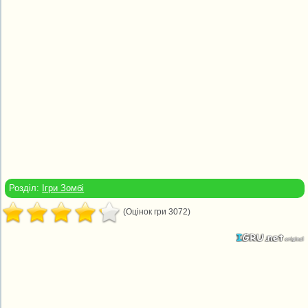
Розділ:
Ігри Зомбі
(Оцінок гри 3072)