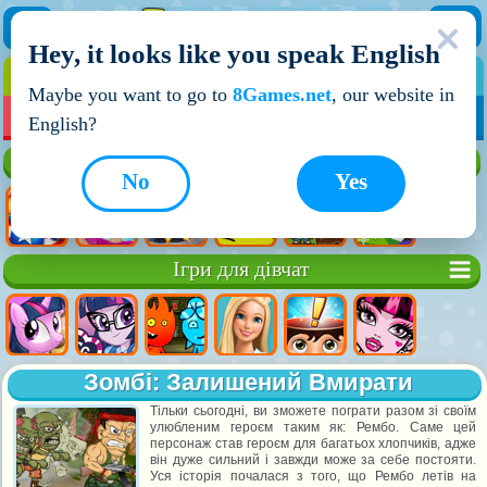
Hey, it looks like you speak English
ІГРИ
ІГРИ ДЛЯ ХЛОПЧИКІВ
Maybe you want to go to
8Games.net
, our website in
МОЇ ІГРИ
НОВІ ІГРИ
ІГРИ НА ДВОХ
English?
Кращі ігри
No
Yes
Ігри для дівчат
Зомбі: Залишений Вмирати
Тільки сьогодні, ви зможете пограти разом зі своїм
улюбленим героєм таким як: Рембо. Саме цей
персонаж став героєм для багатьох хлопчиків, адже
він дуже сильний і завжди може за себе постояти.
Уся історія почалася з того, що Рембо летів на