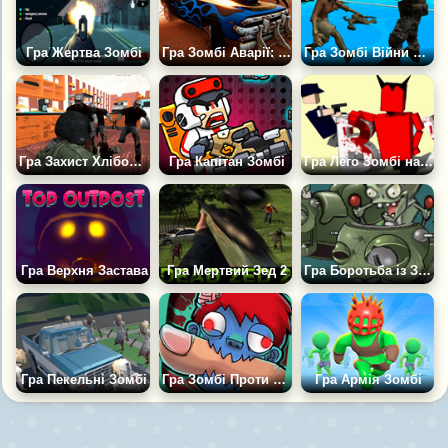
Гра Жертва Зомбі
Гра Зомбі Аварії: Зона Дрифту
Гра Зомбі Війни Виживання Виживання Зверху Вниз
Гра Захист Хлібопекарні
Гра Капітан Зомбі
Гра Лего Зомбі на Двох
Гра Верхня Застава
Гра Мертвий Зед 2
Гра Боротьба із Зомбі
Гра Пекельні Зомбі
Гра Зомбі Проти Пальця
Гра Армія Зомбі