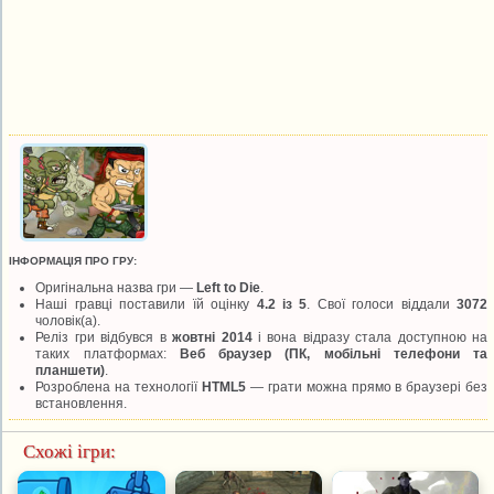
ІНФОРМАЦІЯ ПРО ГРУ:
Оригінальна назва гри —
Left to Die
.
Наші гравці поставили їй оцінку
4.2 із 5
. Свої голоси віддали
3072
чоловік(а).
Реліз гри відбувся в
жовтні 2014
і вона відразу стала доступною на
таких платформах:
Веб браузер (ПК, мобільні телефони та
планшети)
.
Розроблена на технології
HTML5
— грати можна прямо в браузері без
встановлення.
Схожі ігри: