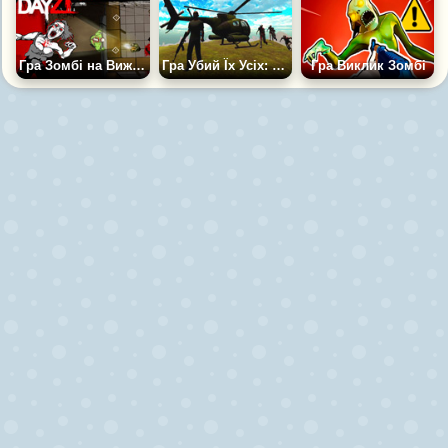
Гра Зомбі на Виживання: Темні Дні
Гра Убий Їх Усіх: Втеча з Острова Зомбі
Гра Виклик Зомбі