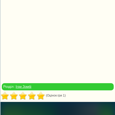
Розділ:
Ігри Зомбі
(Оцінок гри 1)