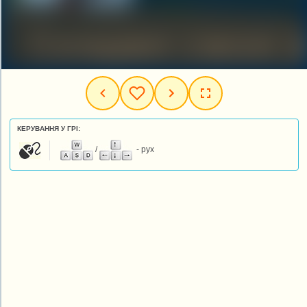
КЕРУВАННЯ У ГРІ:
/
- рух