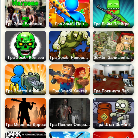
Гра Зона Бойових Дій Z
Гра Зомбі Пліт
Гра Лайм Плейграунд Пісочниця
Гра Зомбі Колізей
Гра Зомбі Рикошет 2
Зомбі: Залишений Вмирати
Гра Злиття Армії Проти Зомбі
Гра Зомбі Хантер
Гра Покинута Лабораторія 2
Гра Мерці на Дорозі
Гра Поклик Операції 3: Зомбі
Гра Штат Зомбі 2