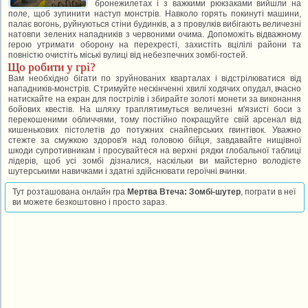
бронежилетах і з важкими рюкзаками вийшли на
поле, щоб зупинити наступ монстрів. Навколо горять покинуті машини,
палає вогонь, руйнуються стіни будинків, а з провулків вибігають величезні
натовпи зелених нападників з червоними очима. Допоможіть відважному
герою утримати оборону на перехресті, захистіть вцілілі райони та
повністю очистіть міські вулиці від небезпечних зомбі-гостей.
Що робити у грі?
Вам необхідно бігати по зруйнованих кварталах і відстрілюватися від
нападників-монстрів. Стримуйте нескінченні хвилі ходячих опудал, вчасно
натискайте на екран для пострілів і збирайте золоті монети за виконання
бойових квестів. На шляху траплятимуться величезні м'язисті боси з
перекошеними обличчями, тому постійно покращуйте свій арсенал від
кишенькових пістолетів до потужних снайперських гвинтівок. Уважно
стежте за смужкою здоров'я над головою бійця, завдавайте нищівної
шкоди супротивникам і просувайтеся на верхні рядки глобальної таблиці
лідерів, щоб усі зомбі дізналися, наскільки ви майстерно володієте
шутерськими навичками і здатні здійснювати героїчні вчинки.
Тут розташована онлайн гра
Мертва Втеча: Зомбі-шутер
, пограти в неї
ви можете безкоштовно і просто зараз.