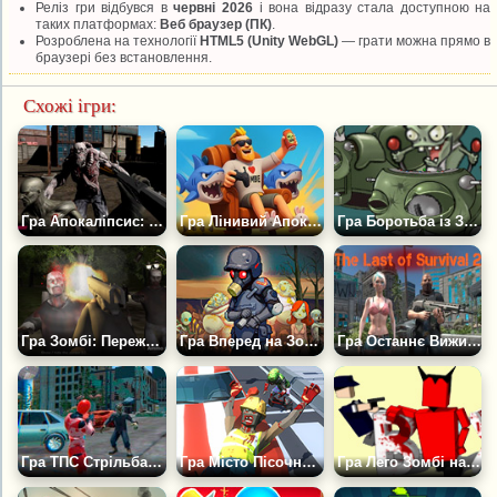
Реліз гри відбувся в
червні 2026
і вона відразу стала доступною на
таких платформах:
Веб браузер (ПК)
.
Розроблена на технології
HTML5 (Unity WebGL)
— грати можна прямо в
браузері без встановлення.
Схожі ігри:
Гра Апокаліпсис: Зомбі Шутер
Гра Лінивий Апокаліпсис: Захист Вежі Від Зомбі
Гра Боротьба із Зомбі
Гра Зомбі: Переживи Ніч
Гра Вперед на Зомбі Війну
Гра Останнє Виживання 2
Гра ТПС Стрільба: Зомбі Апокаліпсис
Гра Місто Пісочниця: Тачки, Зомбі, Грязьові Ляльки!
Гра Лего Зомбі на Двох