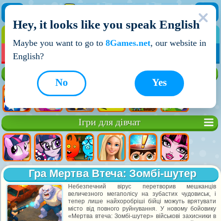
Hey, it looks like you speak English
ІГРИ
ІГРИ ДЛЯ ХЛОПЧИКІВ
Maybe you want to go to
8Games.net
, our website in
МОЇ ІГРИ
НОВІ ІГРИ
ІГРИ НА ДВОХ
English?
Кращі ігри
No
Yes
Ігри для дівчат
Гра Мертва Втеча: Зомбі-шутер
Небезпечний вірус перетворив мешканців
величезного мегаполісу на зубастих чудовиськ, і
тепер лише найхоробріші бійці можуть врятувати
місто від повного руйнування. У новому бойовику
«Мертва втеча: Зомбі-шутер» військові захисники в