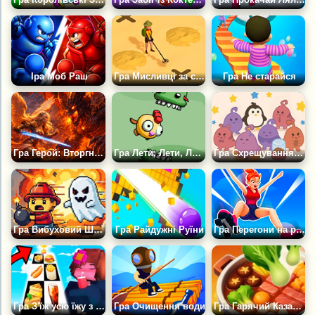
Іра Моб Раш
Гра Мисливці за скарбами 3
Гра Не старайся
Гра Герой: Вторгнення в Пекло
Гра Лети, Лети, Лети
Гра Схрещування Красунь: Еволюція
Гра Вибуховий Шахтар
Гра Райдужні Руїни
Гра Перегони на роликах
Гра З'їж усю їжу з дівчиною
Гра Очищення води
Гра Гарячий Казанок: Потік