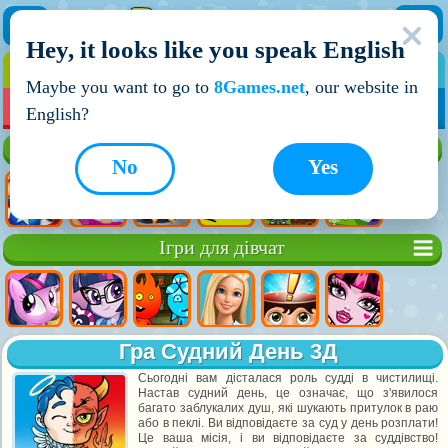
Hey, it looks like you speak English
ІГРИ
ІГРИ ДЛЯ ХЛОПЧИКІВ
Maybe you want to go to
8Games.net
, our website in
МОЇ ІГРИ
НОВІ ІГРИ
ІГРИ НА ДВОХ
English?
Кращі ігри
No
Yes
Ігри для дівчат
Гра Судний День 3Д
Сьогодні вам дісталася роль судді в чистилищі.
Настав судний день, це означає, що з'явилося
багато заблукалих душ, які шукають притулок в раю
або в пеклі. Ви відповідаєте за суд у день розплати!
Це ваша місія, і ви відповідаєте за суддівство!