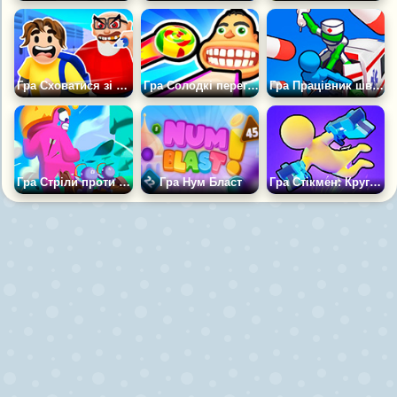
Гра Сховатися зі Школи
Гра Солодкі перегони: Бий Зуби!
Гра Працівник швидкої допомоги
Гра Стріли проти гігантів
Гра Нум Бласт
Гра Стікмен: Кругова Битва