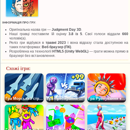
ІНФОРМАЦІЯ ПРО ГРУ:
Оригінальна назва гри —
Judgment Day 3D
.
Наші гравці поставили їй оцінку
3.8 із 5
. Свої голоси віддали
660
чоловік(а).
Реліз гри відбувся в
травні 2023
і вона відразу стала доступною на
таких платформах:
Веб браузер (ПК)
.
Розроблена на технології
HTML5 (Unity WebGL)
— грати можна прямо в
браузері без встановлення.
Схожі ігри:
Гра Морський стрілець
Гра Прибирання Снігу: АСМР Симулятор
Гра Руйнування куль
Гра Королівські Землі
Гра Забіг із Коктейлями
Гра Прокачай Ляльку: Стильна Супер Зірка