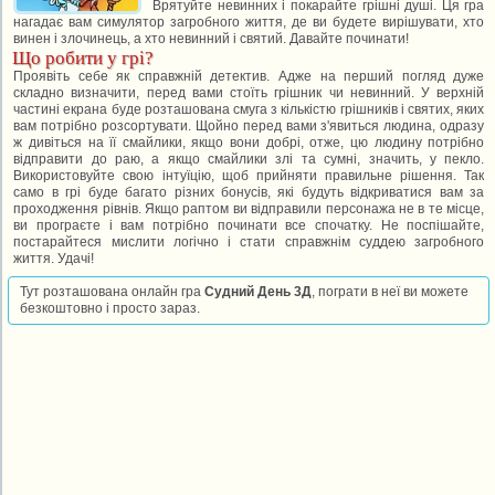
Врятуйте невинних і покарайте грішні душі. Ця гра
нагадає вам симулятор загробного життя, де ви будете вирішувати, хто
винен і злочинець, а хто невинний і святий. Давайте починати!
Що робити у грі?
Проявіть себе як справжній детектив. Адже на перший погляд дуже
складно визначити, перед вами стоїть грішник чи невинний. У верхній
частині екрана буде розташована смуга з кількістю грішників і святих, яких
вам потрібно розсортувати. Щойно перед вами з'явиться людина, одразу
ж дивіться на її смайлики, якщо вони добрі, отже, цю людину потрібно
відправити до раю, а якщо смайлики злі та сумні, значить, у пекло.
Використовуйте свою інтуїцію, щоб прийняти правильне рішення. Так
само в грі буде багато різних бонусів, які будуть відкриватися вам за
проходження рівнів. Якщо раптом ви відправили персонажа не в те місце,
ви програєте і вам потрібно починати все спочатку. Не поспішайте,
постарайтеся мислити логічно і стати справжнім суддею загробного
життя. Удачі!
Тут розташована онлайн гра
Судний День 3Д
, пограти в неї ви можете
безкоштовно і просто зараз.