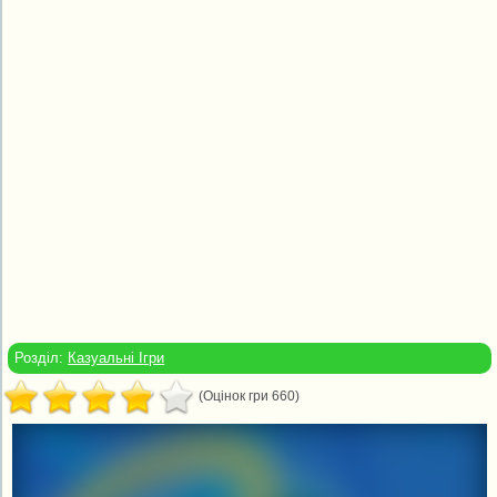
Розділ:
Казуальні Ігри
(Оцінок гри 660)