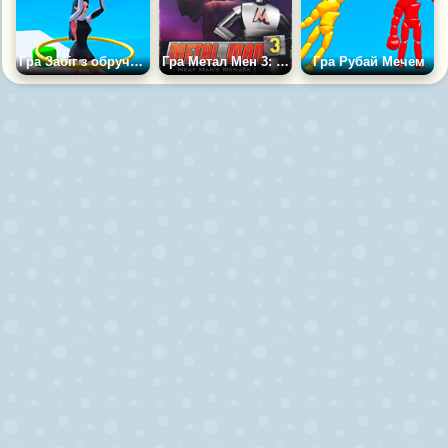
Гра Забіг з обручами
Гра Метал Мен 3: Загроза Мітмена
Гра Рубай Мечем