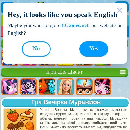
Hey, it looks like you speak English
ІГРИ
ІГРИ ДЛЯ ХЛОПЧИКІВ
Maybe you want to go to
8Games.net
, our website in
МОЇ ІГРИ
НОВІ ІГРИ
ІГРИ НА ДВОХ
English?
Кращі ігри
No
Yes
Ігри для дівчат
Гра Вечірка Муравйов
У грі «Вечірка Мурашок» ви керуєте колонією
голодних мурах. Їм потрібно з'їсти всю їжу на карті —
яблука, пончики, торти та інші ласощі. Мурашник
стоїть десь на рівні, з нього вибігають робітники.
Вони біжать до великого шматка їжі, відкушують по