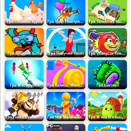
Гра Скажена курка
Гра Удар Повітряної Кулі
Гра Телекінез Машина
Гра Зрадник Бобр
Гра Павучий Політ
Гра «Запусти Товстого Кота 3D»
Гра М'ясорубка
Гра Катись, Монетка
Гра Бактерії
Гра Гонка Скелелазів
Гра Мій Маленький Всесвіт
Гра М'яка В'язниця: Втечи Від Королів