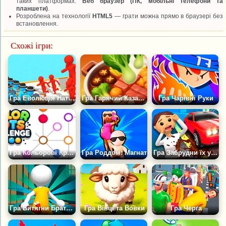
таких платформах:
Веб браузер (ПК, мобільні телефони та
планшети)
.
Розроблена на технології
HTML5
— грати можна прямо в браузері без
встановлення.
Схожі ігри:
Гра Еволюція Натовпу
Гра Гарячий Казанок: Потік
Гра Чарівні Руки
Гра Кольорові Крапки: Випробування
Гра Роддом: Магнат
Гра Забрудни їх усіх
Гра Витягни Братву з в'язниці
Гра Вівці та Вовки
Гра Черга