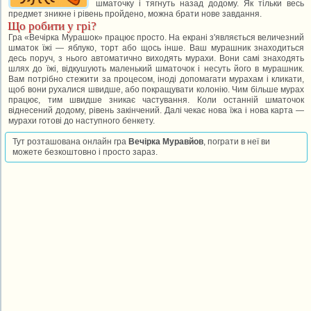
шматочку і тягнуть назад додому. Як тільки весь
предмет зникне і рівень пройдено, можна брати нове завдання.
Що робити у грі?
Гра «Вечірка Мурашок» працює просто. На екрані з'являється величезний
шматок їжі — яблуко, торт або щось інше. Ваш мурашник знаходиться
десь поруч, з нього автоматично виходять мурахи. Вони самі знаходять
шлях до їжі, відкушують маленький шматочок і несуть його в мурашник.
Вам потрібно стежити за процесом, іноді допомагати мурахам і кликати,
щоб вони рухалися швидше, або покращувати колонію. Чим більше мурах
працює, тим швидше зникає частування. Коли останній шматочок
віднесений додому, рівень закінчений. Далі чекає нова їжа і нова карта —
мурахи готові до наступного бенкету.
Тут розташована онлайн гра
Вечірка Муравйов
, пограти в неї ви
можете безкоштовно і просто зараз.