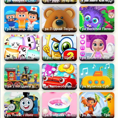
Гра Фабрика Слаймів Принцеси
Гра Руфус Збирає Зерна
Гра Забіг Капхеда
Гра Творець Ляльок
Гра З'єднай Звіряток
Гра Веселий Пилосос
Дитяча Гра: Знайди Маршмеллоу
Гра Ключ і Щит 2
Гра Віолетта Моя Маленька Дівчинка
Ігри з поїздами для Дітей
Гра Автомобільне Місто Ремонт Салону
Гра Музична Субмарина
Гра Томас і Його Друзі: Залізнична Плутанина
Гра Фабрика Солодкої Вати
Гра Вітаміни: Грай і Вигравай