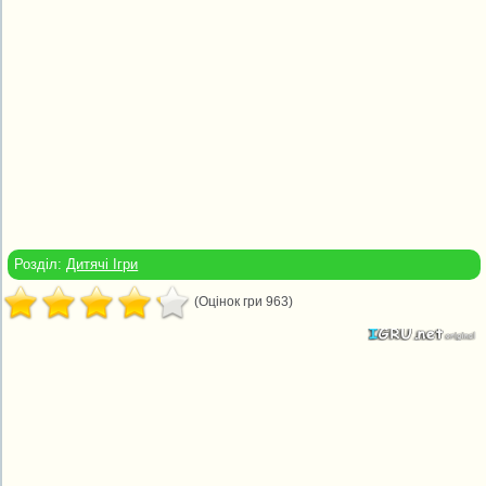
Розділ:
Дитячі Ігри
(Оцінок гри 963)