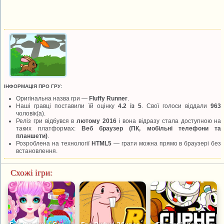
ІНФОРМАЦІЯ ПРО ГРУ:
Оригінальна назва гри —
Fluffy Runner
.
Наші гравці поставили їй оцінку
4.2 із 5
. Свої голоси віддали
963
чоловік(а).
Реліз гри відбувся в
лютому 2016
і вона відразу стала доступною на
таких платформах:
Веб браузер (ПК, мобільні телефони та
планшети)
.
Розроблена на технології
HTML5
— грати можна прямо в браузері без
встановлення.
Схожі ігри: