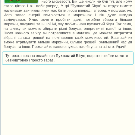
нього місцевості. Він ще ніколи не був тут, але йому
стало цікаво і він побіг уперед. У грі "Пухнастий Бігун" ви керуватимете
маленьким зайчиком, який має бігти лісом вперед і вперед, у пошуках їжі.
Його запас енергії вимірюється в морквинах і він дуже швидко
закінчується. Якщо хочете пробігти далі, потрібно збирати більше
морквин, полуниці та іншої їжі, яку любить наш пухнастий бігун. Так само,
на шляху ви можете збирати різні бонуси, енергетичні напої та інше.
Після кожного забігу ви потрапляєте в магазин, де можете витратити
зібрані запаси грошей на поліпшення своїх можливостей. Ваш зайчик
зможе отримувати більше морквини, більше грошей, збільшений час дії
бонусів та інше. Прокачайте вашого пухнастого бігуна на всі сто. Удачі!
Тут розташована онлайн гра
Пухнастий Бігун
, пограти в неї ви можете
безкоштовно і просто зараз.