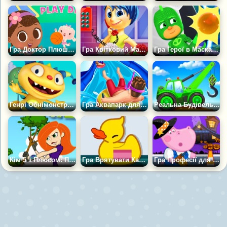
Гра Доктор Плюшева: Ігровий День
Гра Квітковий Магазин Радості
Гра Герої в Масках: Липкий Футбол
Генрі Обнімонстр: Порятунок Монстрів
Гра Аквапарк для Дітей
Реальна Будівельна Гра для Дітей
Кім 5 з Плюсом: Прибирання Стадіону
Гра Врятувати Качку
Гра Професії для Дітей