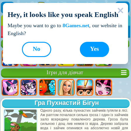
Hey, it looks like you speak English
ІГРИ
ІГРИ ДЛЯ ХЛОПЧИКІВ
Maybe you want to go to
8Games.net
, our website in
МОЇ ІГРИ
НОВІ ІГРИ
ІГРИ НА ДВОХ
English?
Кращі ігри
No
Yes
Ігри для дівчат
Гра Пухнастий Бігун
Одного разу, кілька пухнастих зайчиків гуляли в лісі.
Аж раптом почалася сильна гроза і один із зайчиків
заліз всередину поваленого дерева. Гроза була
сильною і дощ лив немов із відра. Дерево забрала
вода і зайчик опинився на абсолютно новій для