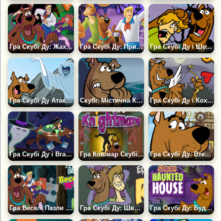
Гра Скубі Ду: Жахливий Хаос
Гра Скубі Ду: Прихована Команда
Гра Скубі Ду і Шеггі в Шахті
Гра Скубі Ду Атака Привида
Скубі: Містична Корпорація
Гра Скубі Ду і Кохання
Гра Скубі Ду і Вгадай Хто? Намалюй Примару
Гра Кошмар Скубі Ду
Гра Скубі Ду: Втеча з Корабля
Гра Веселі Пазли Скубі Ду
Гра Скубі Ду: Швидка Річка
Гра Скубі Ду: Будинок Монстрів