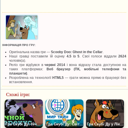
ІНФОРМАЦІЯ ПРО ГРУ:
Оригінальна назва гри —
Scooby Doo: Ghost in the Cellar
.
Наші гравці поставили їй оцінку
4.5 із 5
. Свої голоси віддали
2624
чоловік(а).
Реліз гри відбувся в
червні 2014
і вона відразу стала доступною на
таких платформах:
Веб браузер (ПК, мобільні телефони та
планшети)
.
Розроблена на технології
HTML5
— грати можна прямо в браузері без
встановлення.
Схожі ігри:
Гра Скубі Ду: Нічний Перекус
Гра Скубі Ду: Світ Таємниць
Гра Скубі Ду у Лікаря