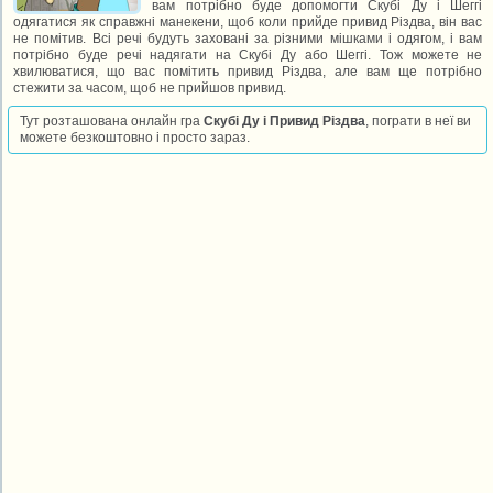
вам потрібно буде допомогти Скубі Ду і Шеггі
одягатися як справжні манекени, щоб коли прийде привид Різдва, він вас
не помітив. Всі речі будуть заховані за різними мішками і одягом, і вам
потрібно буде речі надягати на Скубі Ду або Шеггі. Тож можете не
хвилюватися, що вас помітить привид Різдва, але вам ще потрібно
стежити за часом, щоб не прийшов привид.
Тут розташована онлайн гра
Скубі Ду і Привид Різдва
, пограти в неї ви
можете безкоштовно і просто зараз.