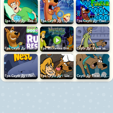
Гра Скубі Ду: Зловісний Особняк
Гра Скубі Ду і Цифри
Гра Скубі Ду: Паніка на Ярмарку
Гра Скубі Ду: Лапа Допомоги
Гра Містична Втеча Скубі Ду
Скубі Ду: Храм загублених душ
Гра Скубі Ду і Лігво Нептуна
Гра Скубі Ду і Шеггі на Банкеті
Скубі Ду Тікає Від Привида