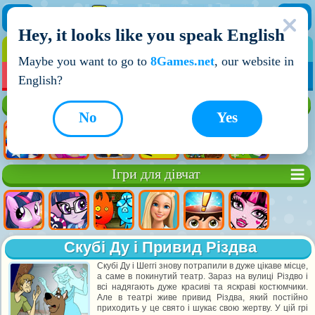
Hey, it looks like you speak English
ІГРИ
ІГРИ ДЛЯ ХЛОПЧИКІВ
Maybe you want to go to
8Games.net
, our website in
МОЇ ІГРИ
НОВІ ІГРИ
ІГРИ НА ДВОХ
English?
Кращі ігри
No
Yes
Ігри для дівчат
Скубі Ду і Привид Різдва
Скубі Ду і Шеггі знову потрапили в дуже цікаве місце,
а саме в покинутий театр. Зараз на вулиці Різдво і
всі надягають дуже красиві та яскраві костюмчики.
Але в театрі живе привид Різдва, який постійно
приходить у це свято і шукає свою жертву. У цій грі