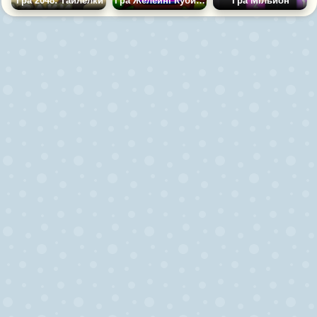
Гра 2048: Тайлелки
Гра Желейні Кубики 2048
Гра Мільйон