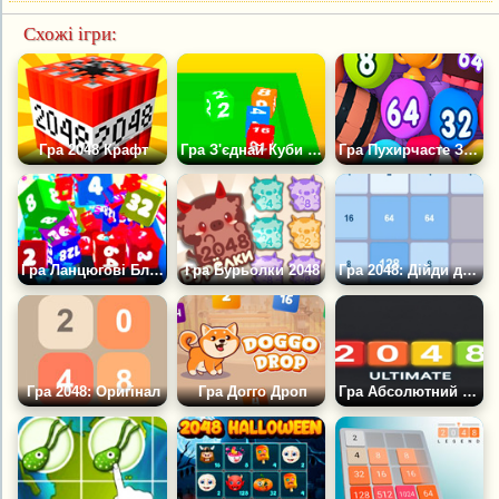
Схожі ігри:
Гра 2048 Крафт
Гра З'єднай Куби 2048+
Гра Пухирчасте Злиття 2048
Гра Ланцюгові Блоки 2048
Гра Бурьолки 2048
Гра 2048: Дійди до 2048
Гра 2048: Оригінал
Гра Догго Дроп
Гра Абсолютний 2048