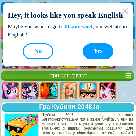
Hey, it looks like you speak English
ІГРИ
ІГРИ ДЛЯ ХЛОПЧИКІВ
Maybe you want to go to
8Games.net
, our website in
МОЇ ІГРИ
НОВІ ІГРИ
ІГРИ НА ДВОХ
English?
Кращі ігри
No
Yes
Ігри для дівчат
Гра Кубики 2048.io
"Кубики 2048.io" - це захоплива
багатокористувацька гра в жанрі "Змійка", у якій ви
матимете можливість узяти участь у захопливих
змаганнях з іншими реальними гравцями! Для
початку впишіть у відповідне поле свій нікнейм і