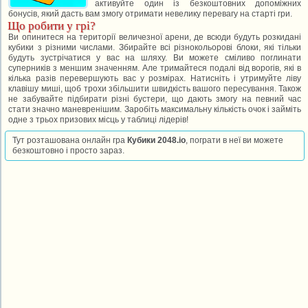
активуйте один із безкоштовних допоміжних
бонусів, який дасть вам змогу отримати невелику перевагу на старті гри.
Що робити у грі?
Ви опинитеся на території величезної арени, де всюди будуть розкидані
кубики з різними числами. Збирайте всі різнокольорові блоки, які тільки
будуть зустрічатися у вас на шляху. Ви можете сміливо поглинати
суперників з меншим значенням. Але тримайтеся подалі від ворогів, які в
кілька разів перевершують вас у розмірах. Натисніть і утримуйте ліву
клавішу миші, щоб трохи збільшити швидкість вашого пересування. Також
не забувайте підбирати різні бустери, що дають змогу на певний час
стати значно маневренішим. Заробіть максимальну кількість очок і займіть
одне з трьох призових місць у таблиці лідерів!
Тут розташована онлайн гра
Кубики 2048.io
, пограти в неї ви можете
безкоштовно і просто зараз.