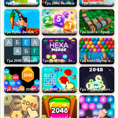
Гра Дарвінізм 2048
Гра 2048: Геловін
Гра 2048: Легенда
Гра Нубік Змійка 2048
Гра Падаючі Числа 2048
Гра Шахта і Крафт 2048
Гра 2048: Алфавіт
Гра 2048 Хекс: Злиття блоків
Гра Бабл Шутер в 2048
Гра З'єднай 2048: Сотні
Гра 2048: З'єднай рибу
Гра Атомне Злиття 2048