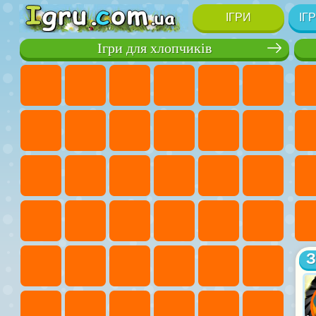
ІГРИ
ІГ
Ігри для хлопчиків
З