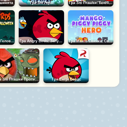
ошенята
Гра Злі Герої
Гра Злі Пташки: Бомба в Космосі
Гра Злі Пташки: Геловін 2
Гра Angry Birds: Запуск у Космос
Гра Манго Свинка: Свинка Герой
Гра Злі Пташки Проти Зомбі
Гра Енгрі Бердс