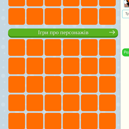
Ту
Ігри про персонажів
Ро