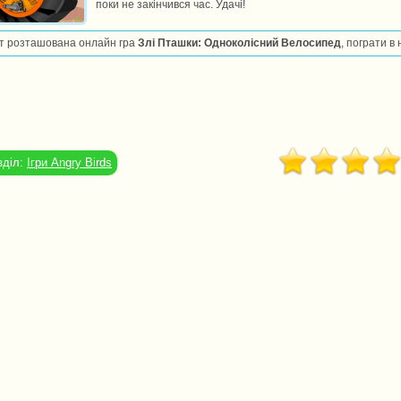
поки не закінчився час. Удачі!
т розташована онлайн гра
Злі Пташки: Одноколісний Велосипед
, пограти в
зділ:
Ігри Angry Birds