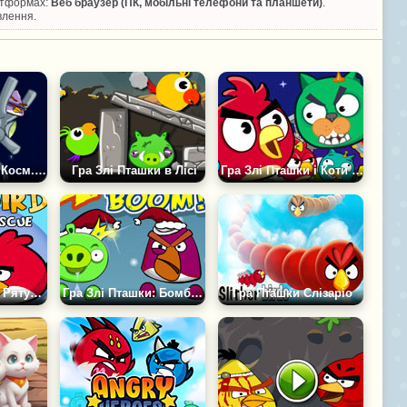
латформах:
Веб браузер (ПК, мобільні телефони та планшети)
.
влення.
Гра Злі Пташки: Косм. Велосипед
Гра Злі Пташки в Лісі
Гра Злі Пташки і Коти Мяу
Гра Angry Birds: Рятування Коханої
Гра Злі Пташки: Бомбери
Гра Пташки Слізаріо