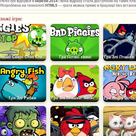
Реліз гри відбувся в
березні 2014
і вона відразу стала доступною на таких п
Розроблена на технології
HTML5
— грати можна прямо в браузері без встано
хожі ігри:
Погані Свині Стоп Стоп Стоп
Гра Погані свині
Гра Злі Рибки
Гра Злі Пташки: Захисники Троянд