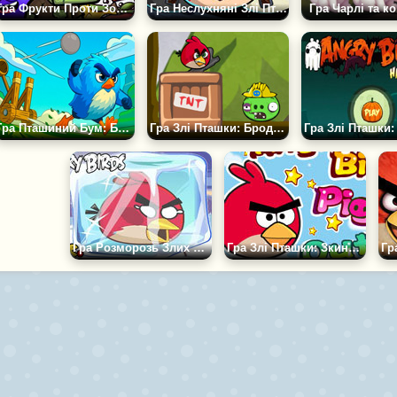
Гра Фрукти Проти Зомбі
Гра Неслухняні Злі Пташки
Гра Чарлі та к
Гра Пташиний Бум: Битва Світів
Гра Злі Пташки: Бродилка
Гра Розморозь Злих Птахів
Гра Злі Пташки: Зкинь Свинок