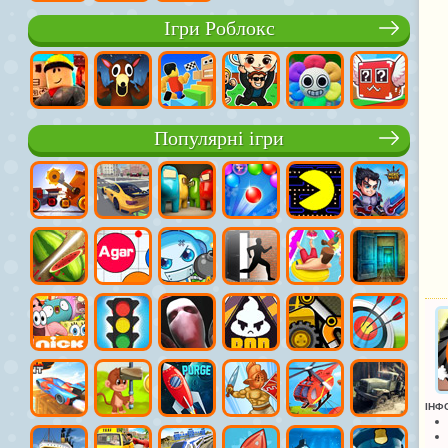
Ігри Роблокс
Популярні ігри
ІНФ