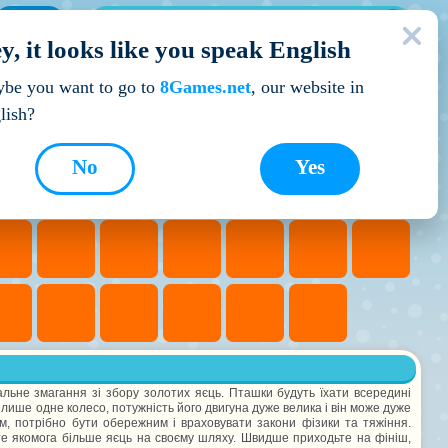
МОЇ ІГРИ
y, it looks like you speak English
Кращі ігри
be you want to go to
8Games.net
, our website in
lish?
No
Yes
льне змагання зі збору золотих яєць. Пташки будуть їхати всередині
 лише одне колесо, потужність його двигуна дуже велика і він може дуже
м, потрібно бути обережним і враховувати закони фізики та тяжіння.
йте якомога більше яєць на своєму шляху. Швидше приходьте на фініш,