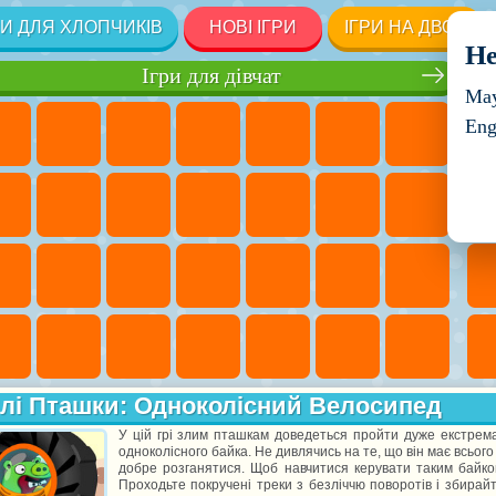
РИ ДЛЯ ХЛОПЧИКІВ
НОВІ ІГРИ
ІГРИ НА ДВОХ
He
Ігри для дівчат
May
Eng
лі Пташки: Одноколісний Велосипед
У цій грі злим пташкам доведеться пройти дуже екстрема
одноколісного байка. Не дивлячись на те, що він має всього
добре розганятися. Щоб навчитися керувати таким байко
Проходьте покручені треки з безліччю поворотів і збира