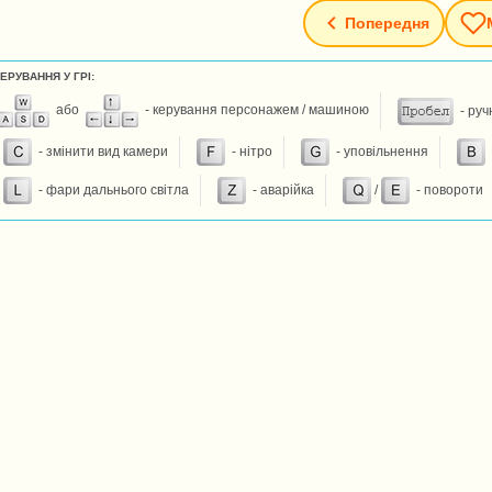
Попередня
ЕРУВАННЯ У ГРІ:
або
- керування персонажем / машиною
- руч
- змінити вид камери
- нітро
- уповільнення
- фари дальнього світла
- аварійка
/
- повороти