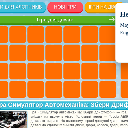
РИ ДЛЯ ХЛОПЧИКІВ
НОВІ ІГРИ
ІГРИ НА ДВОХ
He
Ігри для дівчат
May
Eng
ра Симулятор Автомеханіка: Збери Дриф
Гра «Симулятор автомеханіка: Збери дрифт-корч» — гра д
виїхати на ньому в місто. Головний герой — Toyota AE8
деталлю в гаражі. На головному екрані доступні два режими
деталі до єдиної: гальмівні диски, фари, колеса, двері, капот