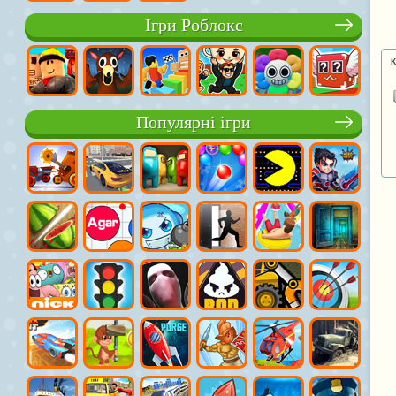
Ігри Роблокс
К
Популярні ігри