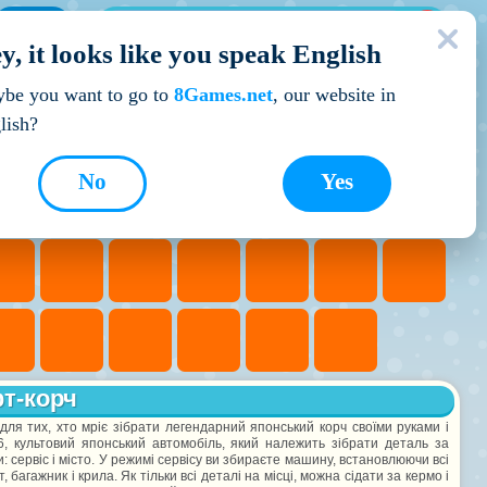
МОЇ ІГРИ
y, it looks like you speak English
Кращі ігри
be you want to go to
8Games.net
, our website in
lish?
No
Yes
т-корч
ля тих, хто мріє зібрати легендарний японський корч своїми руками і
6, культовий японський автомобіль, який належить зібрати деталь за
: сервіс і місто. У режимі сервісу ви збираєте машину, встановлюючи всі
, багажник і крила. Як тільки всі деталі на місці, можна сідати за кермо і