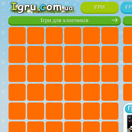
ІГРИ
ІГ
Ігри для хлопчиків
Г