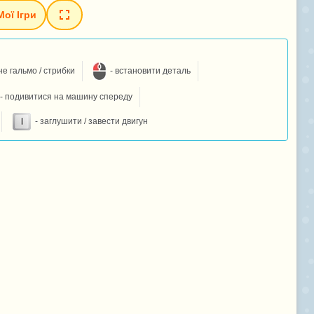
Мої Ігри
не гальмо / стрибки
- встановити деталь
- подивитися на машину спереду
- заглушити / завести двигун