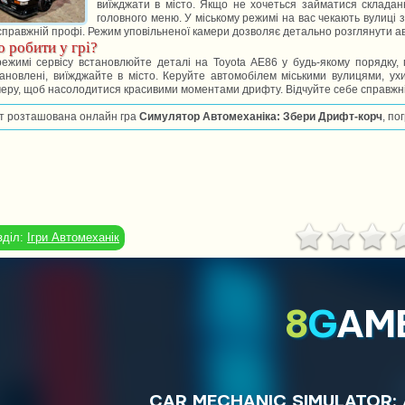
виїжджати в місто. Якщо не хочеться займатися складан
головного меню. У міському режимі на вас чекають вулиці
справжній профі. Режим уповільненої камери дозволяє детально розглянути ав
 робити у грі?
ежимі сервісу встановлюйте деталі на Toyota AE86 у будь-якому порядку, п
ановлені, виїжджайте в місто. Керуйте автомобілем міськими вулицями, ух
еру, щоб насолодитися красивими моментами дрифту. Відчуйте себе справжнім
т розташована онлайн гра
Симулятор Автомеханіка: Збери Дрифт-корч
, по
зділ:
Ігри Автомеханік