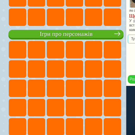
як 
Що
У р
вст
кам
Ігри про персонажів
Ту
Ро