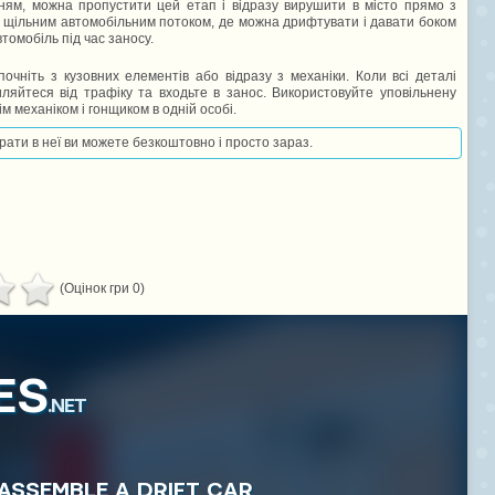
ням, можна пропустити цей етап і відразу вирушити в місто прямо з
 з щільним автомобільним потоком, де можна дрифтувати і давати боком
томобіль під час заносу.
очніть з кузовних елементів або відразу з механіки. Коли всі деталі
иляйтеся від трафіку та входьте в занос. Використовуйте уповільнену
 механіком і гонщиком в одній особі.
грати в неї ви можете безкоштовно і просто зараз.
(Оцінок гри 0)