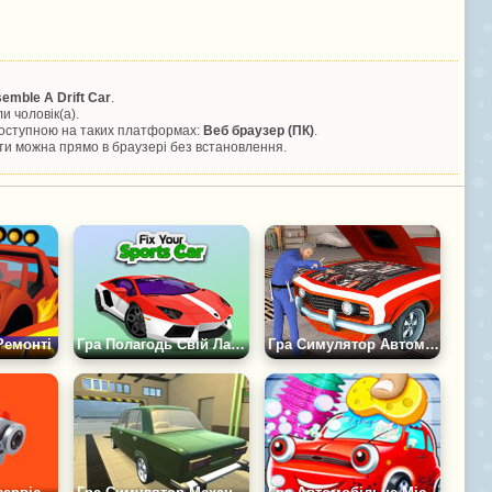
emble A Drift Car
.
али
чоловік(а).
 доступною на таких платформах:
Веб браузер (ПК)
.
и можна прямо в браузері без встановлення.
Ремонті
Гра Полагодь Свій Ламборгіні
Гра Симулятор Автомеханіка 2017