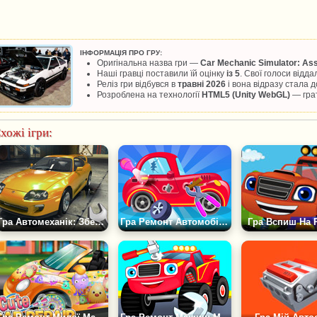
ІНФОРМАЦІЯ ПРО ГРУ:
Оригінальна назва гри —
Car Mechanic Simulator: Ass
Наші гравці поставили їй оцінку
із 5
. Свої голоси відд
Реліз гри відбувся в
травні 2026
і вона відразу стала
Розроблена на технології
HTML5 (Unity WebGL)
— грат
хожі ігри:
Гра Автомеханік: Збери Машину 3D
Гра Ремонт Автомобіля Дуду Механік
Гра Вспиш На 