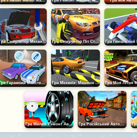
Гра Ремонт Милої Машинки
Гра Ремонт Машин: Монстр Траки
Гра Мій Авто
Гра Симулятор Механіка 2025: Ремонт і Фарбування
Гра Симулятор Піт Стопа: Механік Автомобілів
Гра Гаражний Майстер. Симулятор Автосервісу
Гра Механік: Машина на Продаж 3D
Гра Милий Ремонт Автомобілів
Гра Російський Автомеханік 3Д!