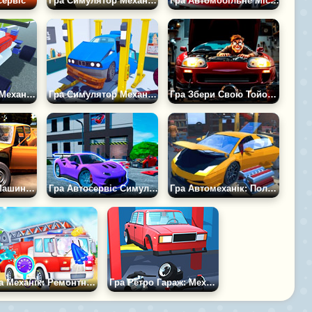
сервіс
Гра Симулятор Механіка ВАЗ
Гра Автомобільне Місто Ремонт Салону
Гра Геніальний Механік 2
Гра Симулятор Механіка 2
Гра Збери Свою Тойота Супра: Симулятор Механіка
Гра Моя Літня Машина LITE
Гра Автосервіс Симулятор: Продай Авто
Гра Автомеханік: Полагодь Машини і Катайся
Гра Механік: Ремонтна Майстерня
Гра Ретро Гараж: Механік Авто