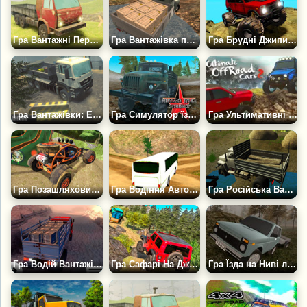
Гра Вантажні Перевезення по Бездоріжжю 3Д
Гра Вантажівка по Бездоріжжю
Гра Брудні Джипи на Бездоріжжі
Гра Вантажівки: Екстремальне Бездоріжжя 3
Гра Симулятор їзди на Російських вантажівках
Гра Ультимативні Позашляхові Автомобілі 2
Гра Позашляховики Дослідники Бездоріжжя
Гра Водіння Автобуса: Гірська місцевість
Гра Російська Вантажівка на Бездоріжжі
Гра Водій Вантажівки: Бездоріжжя
Гра Сафарі На Джипі: Пригоди в Джунглях
Гра Їзда на Ниві лісовими дорогами