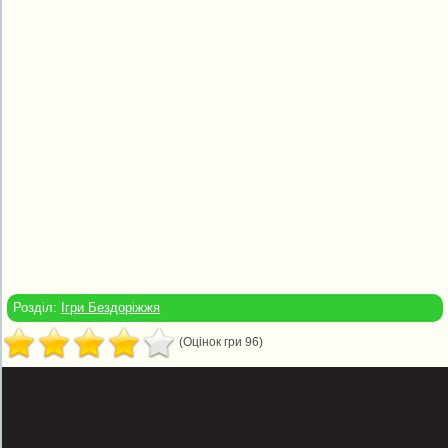
Розділ:
Ігри Бездоріжжя
(Оцінок гри 96)