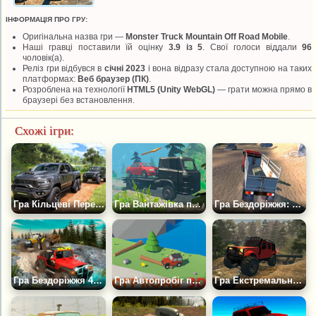
ІНФОРМАЦІЯ ПРО ГРУ:
Оригінальна назва гри —
Monster Truck Mountain Off Road Mobile
.
Наші гравці поставили їй оцінку
3.9 із 5
. Свої голоси віддали
96
чоловік(а).
Реліз гри відбувся в
січні 2023
і вона відразу стала доступною на таких
платформах:
Веб браузер (ПК)
.
Розроблена на технології
HTML5 (Unity WebGL)
— грати можна прямо в
браузері без встановлення.
Схожі ігри:
Гра Кільцеві Перегони по Бездоріжжю
Гра Вантажівка по Бездоріжжю Важкий Транспорт
Гра Бездоріжжя: Транспортування вантажів
Гра Бездоріжжя 4x4 Водіння Джипа
Гра Автопробіг по Бездоріжжю
Гра Екстремальне водіння по Бездоріжжю