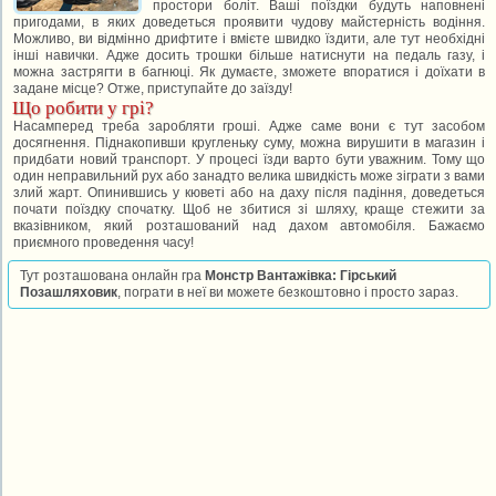
простори боліт. Ваші поїздки будуть наповнені
пригодами, в яких доведеться проявити чудову майстерність водіння.
Можливо, ви відмінно дрифтите і вмієте швидко їздити, але тут необхідні
інші навички. Адже досить трошки більше натиснути на педаль газу, і
можна застрягти в багнюці. Як думаєте, зможете впоратися і доїхати в
задане місце? Отже, приступайте до заїзду!
Що робити у грі?
Насамперед треба заробляти гроші. Адже саме вони є тут засобом
досягнення. Піднакопивши кругленьку суму, можна вирушити в магазин і
придбати новий транспорт. У процесі їзди варто бути уважним. Тому що
один неправильний рух або занадто велика швидкість може зіграти з вами
злий жарт. Опинившись у кюветі або на даху після падіння, доведеться
почати поїздку спочатку. Щоб не збитися зі шляху, краще стежити за
вказівником, який розташований над дахом автомобіля. Бажаємо
приємного проведення часу!
Тут розташована онлайн гра
Монстр Вантажівка: Гірський
Позашляховик
, пограти в неї ви можете безкоштовно і просто зараз.