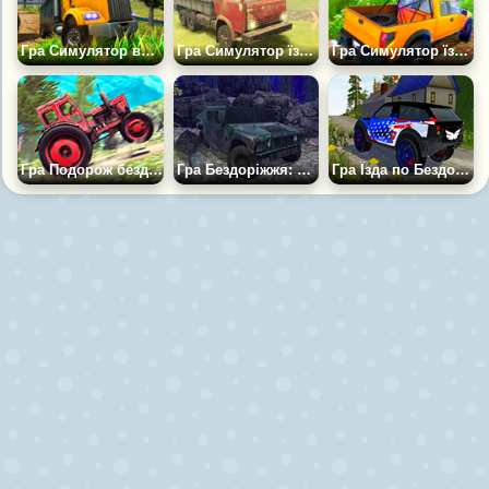
Гра Симулятор водіння вантажівки по Бездоріжжю
Гра Симулятор їзди бездоріжжям
Гра Симулятор їзди на Джипі по Бездоріжжю
Гра Подорож бездоріжжям
Гра Бездоріжжя: Вантажний Позашляховик 4x4
Гра Їзда по Бездоріжжю в Горах 2024