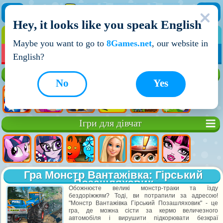
Hey, it looks like you speak English
ІГРИ
ІГРИ ДЛЯ ХЛОПЧИКІВ
Maybe you want to go to
8Games.net
, our website in
МОЇ ІГРИ
НОВІ ІГРИ
ІГРИ НА ДВОХ
English?
Кращі ігри
No
Yes
Ігри для дівчат
Гра Монстр Вантажівка: Гірський
Позашляховик
Обожнюєте великі монстр-траки та їзду
бездоріжжям? Тоді, ви потрапили за адресою!
"Монстр Вантажівка Гірський Позашляховик" - це
гра, де можна сісти за кермо величезного
автомобіля і вирушити підкорювати безкраї