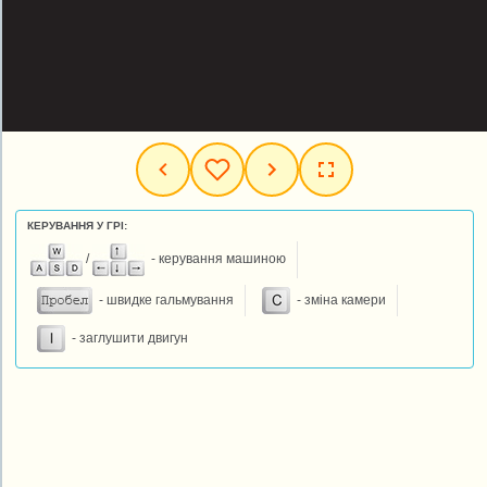
КЕРУВАННЯ У ГРІ:
/
- керування машиною
- швидке гальмування
- зміна камери
- заглушити двигун