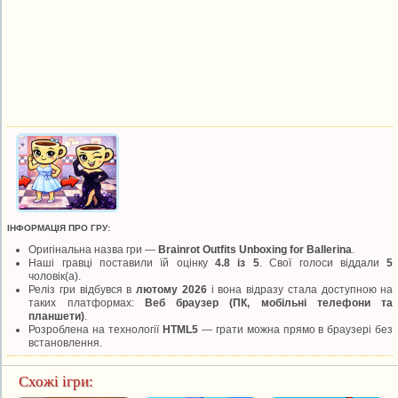
ІНФОРМАЦІЯ ПРО ГРУ:
Оригінальна назва гри —
Brainrot Outfits Unboxing for Ballerina
.
Наші гравці поставили їй оцінку
4.8 із 5
. Свої голоси віддали
5
чоловік(а).
Реліз гри відбувся в
лютому 2026
і вона відразу стала доступною на
таких платформах:
Веб браузер (ПК, мобільні телефони та
планшети)
.
Розроблена на технології
HTML5
— грати можна прямо в браузері без
встановлення.
Схожі ігри: