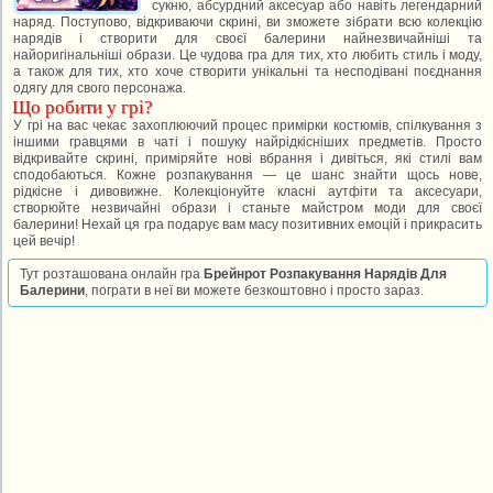
сукню, абсурдний аксесуар або навіть легендарний
наряд. Поступово, відкриваючи скрині, ви зможете зібрати всю колекцію
нарядів і створити для своєї балерини найнезвичайніші та
найоригінальніші образи. Це чудова гра для тих, хто любить стиль і моду,
а також для тих, хто хоче створити унікальні та несподівані поєднання
одягу для свого персонажа.
Що робити у грі?
У грі на вас чекає захоплюючий процес примірки костюмів, спілкування з
іншими гравцями в чаті і пошуку найрідкісніших предметів. Просто
відкривайте скрині, приміряйте нові вбрання і дивіться, які стилі вам
сподобаються. Кожне розпакування — це шанс знайти щось нове,
рідкісне і дивовижне. Колекціонуйте класні аутфіти та аксесуари,
створюйте незвичайні образи і станьте майстром моди для своєї
балерини! Нехай ця гра подарує вам масу позитивних емоцій і прикрасить
цей вечір!
Тут розташована онлайн гра
Брейнрот Розпакування Нарядів Для
Балерини
, пограти в неї ви можете безкоштовно і просто зараз.