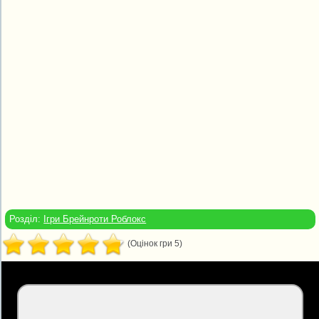
Розділ:
Ігри Брейнроти Роблокс
(Оцінок гри 5)