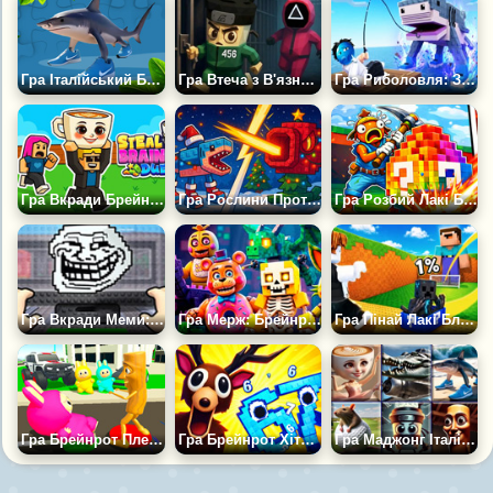
Гра Італійський Брейнрот Пазли
Гра Втеча з В'язниці - Брейнроти (Гра в Кальмара)
Гра Риболовля: Злови Брейнрота: Тролфейс
Гра Вкради Брейнрот Дуель
Гра Рослини Проти Брейнротів. Роббі
Гра Розбий Лакі Блоки з Брейнротами
Гра Вкради Меми: Онлайн
Гра Мерж: Брейнроти — Майн і ФНАФ
Гра Пінай Лакі Блок — Здобувай Мобів Брейнрот у Майні
Гра Брейнрот Плейграунд - Пісочниця в 3д
Гра Брейнрот Хіти Мемна Музика Вкради Брейнрот
Гра Маджонг Італійські Брейнрот Тварини