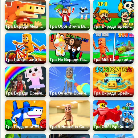
Гра Вкради Мем Брейнрот
Гра Оббі Втеча Від Цунамі Брейнрот
Гра Вкради Брейнрот. Оббі: Італійські Меми
Гра Італійський Брейнрот Велоліпедний Заїзд
Гра Не Вкради Лабубу Оббі Сплячий Магнат Тайкун +1 3D
Гра Мій Швидкий Брейнрот
Гра Вкради Брейнрот: 99 Ночей в Лісі
Гра Очисти Брейнротов
Гра Вкради Брейнрот 3D
Гра Подзвони Вкради Брейнрот
Гра 5 Ночей із Сахуром у Закуліссі
Гра Оббі Брейнрот: Зменшся Заради Мемів