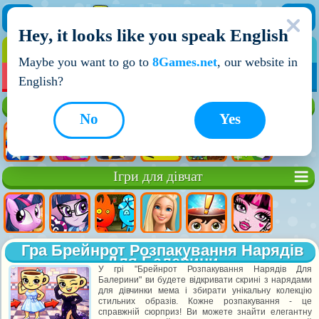
Hey, it looks like you speak English
ІГРИ
ІГРИ ДЛЯ ХЛОПЧИКІВ
Maybe you want to go to
8Games.net
, our website in
МОЇ ІГРИ
НОВІ ІГРИ
ІГРИ НА ДВОХ
English?
Кращі ігри
No
Yes
Ігри для дівчат
Гра Брейнрот Розпакування Нарядів
Для Балерини
У грі "Брейнрот Розпакування Нарядів Для
Балерини" ви будете відкривати скрині з нарядами
для дівчинки мема і збирати унікальну колекцію
стильних образів. Кожне розпакування - це
справжній сюрприз! Ви можете знайти елегантну